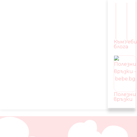
Към
Уеб
блога
Полезни
връзки