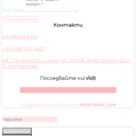
text area
Попитайте ни!
Контакти
info@bebe.bg
+359 88 723 4427
кв. Студентски град, ул. „Проф. Александър Фол“,
2, ет. партер
Последвайте ни! 👼🏼
Facebook
Instagram
Youtube
Pinterest
Поддръжка на уеб сайт от
WEBTRIXIA.COM
резултата