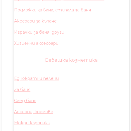
Подложки за вана, стъпала за баня
Акесоари за къпане
Играчки за баня, други
Хигиенни аксесоари
Бебешка козметика
Еднократни пелени
За баня
След баня
Лосиони, кремове
Мокри кърпички