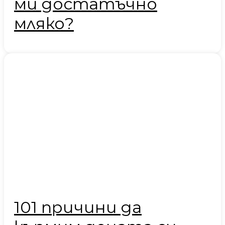
ми достатъчно
мляко?
101 причини да