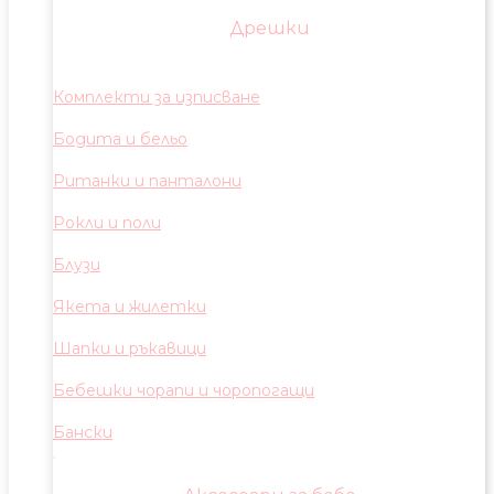
Дрешки
Комплекти за изписване
Бодита и бельо
Ританки и панталони
Рокли и поли
Блузи
Якета и жилетки
Шапки и ръкавици
Бебешки чорапи и чоропогащи
Бански