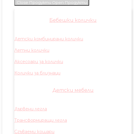
Close Продукти
Open Продукти
Бебешки колички
Детски комбинирани колички
Летни колички
Аксесоари за колички
Колички за близнаци
Детски мебели
Дървени легла
Трансформиращи легла
Сгъваеми кошари