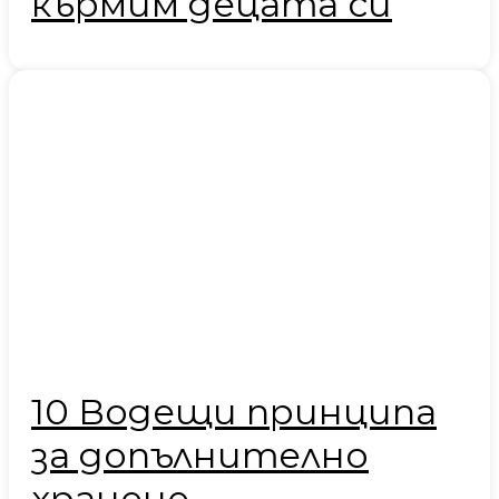
кърмим децата си
10 Водещи принципа
за допълнително
хранене