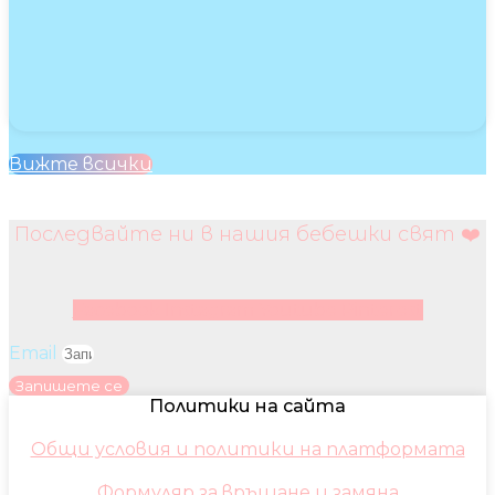
Вижте всички
Последвайте ни в нашия бебешки свят ❤️
Facebook
Instagram
Youtube
Pinterest
Email
Запишете се
Политики на сайта
Общи условия и политики на платформата
Формуляр за връщане и замяна