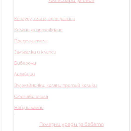
Аксесоари за бебе
Кенгуру, слинг, ерго раници
Колани за прохождане
Предпазители
Залъгалки и клипси
Биберони
Лигавици
Възглавнички, колани против колики
Слънчеви очила
Нощни лампи
Полезни уреди за бебето