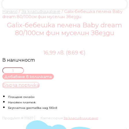
Начало
/
За класифициране
/ Galix-бебешка пелена Baby
dream 80/100см фин муселин Звезди
Galix-бебешка пелена Baby dream
80/100см фин муселин Звезди
16,99 лв. (8.69 €)
В наличност
количество
за
Добавяне в количката
Galix-
Бърза поръчка
бебешка
пелена
Baby
Плащане онлайн
dream
Наложен платеж
80/100см
Безплатна доставка над 100лв
фин
Продукт #
111637
Категория
За класифициране
муселин
Звезди