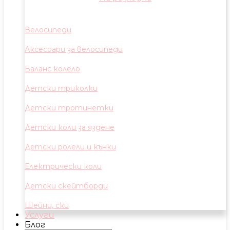
Велосипеди
Аксесоари за велосипеди
Баланс колело
Детски триколки
Детски тротинетки
Детски коли за яздене
Детски ролели и кънки
Електрически коли
Детски скейтборди
Шейни, ски
Услуги
Блог