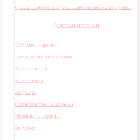
Сушилници, четки за шишета, термоси, кутии
Детски играчки
Бебешки играчки
Играчки от ТВ реклами
За момичета
За момчета
За двора
Образователни играчки
Музикални играчки
За плажа