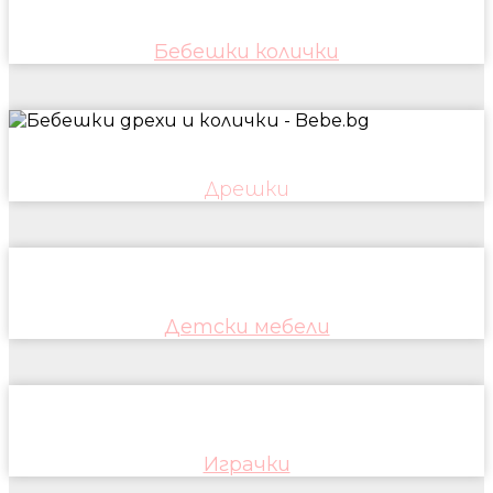
Бебешки колички
Дрешки
Детски мебели
Играчки