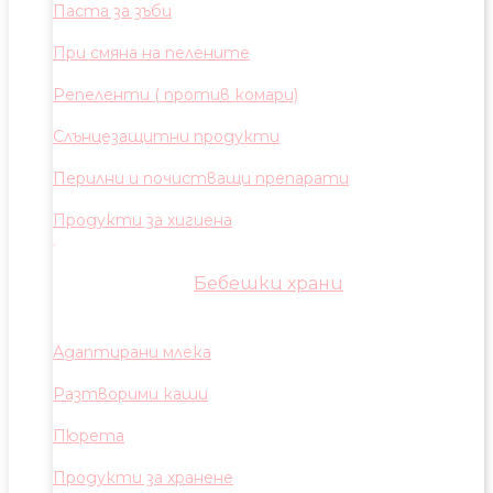
Паста за зъби
При смяна на пелените
Репеленти ( против комари)
Слънцезащитни продукти
Перилни и почистващи препарати
Продукти за хигиена
Бебешки храни
Адаптирани млека
Разтворими каши
Пюрета
Продукти за хранене