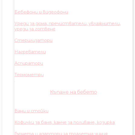
Бебефони и видеофони
Уреди за дома, пречистватели, увлажнители,
уреди за готвене
Стерилизатори
Нагреватели
Аспиратори
Термометри
Къпане на бебето
Вани и стойки
Кофички за баня, канче за поливане, козирка
Гърнета и адаптори за тоалетна чиния