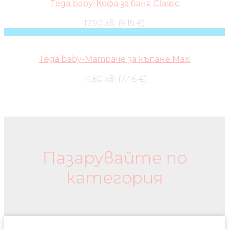
Tega baby-Кофа за баня Classic
17,90 лв. (9.15 €)
Tega baby-Матраче за къпане Maxi
14,60 лв. (7.46 €)
Бебешки колички и дрехи
Пазарувайте по
категория