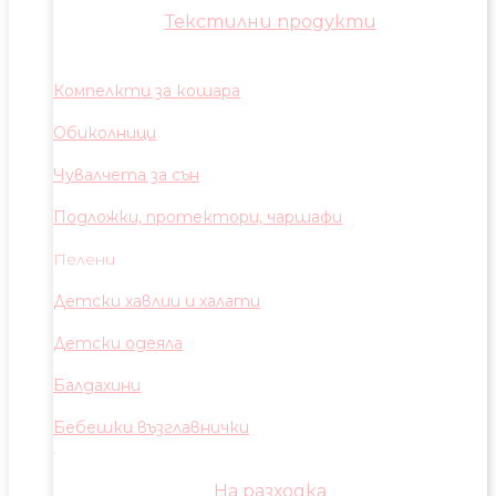
Текстилни продукти
Компелкти за кошара
Обиколници
Чувалчета за сън
Подложки, протектори, чаршафи
Пелени
Детски хавлии и халати
Детски одеяла
Балдахини
Бебешки възглавнички
На разходка