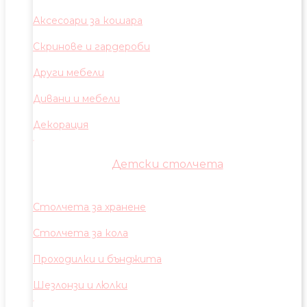
Аксесоари за кошара
Скринове и гардероби
Други мебели
Дивани и мебели
Декорация
Детски столчета
Столчета за хранене
Столчета за кола
Проходилки и бънджита
Шезлонзи и люлки