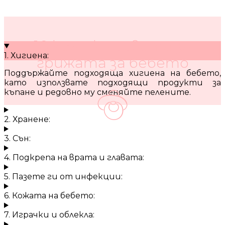
10 кратки съвета за
1. Хигиена:
грижата за бебето
Поддържайте подходяща хигиена на бебето,
като използвате подходящи продукти за
къпане и редовно му сменяйте пелените.
2. Хранене:
3. Сън:
4. Подкрепа на врата и главата:
5. Пазете ги от инфекции:
6. Кожата на бебето:
7. Играчки и облекла: