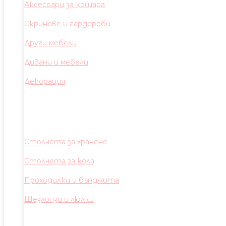
Аксесоари за кошара
Скринове и гардероби
Други мебели
Дивани и мебели
Декорация
Столчета за хранене
Столчета за кола
Проходилки и бънджита
Шезлонзи и люлки