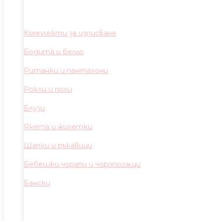
Комплекти за изписване
Бодита и бельо
Ританки и панталони
Рокли и поли
Блузи
Якета и жилетки
Шапки и ръкавици
Бебешки чорапи и чоропогащи
Бански