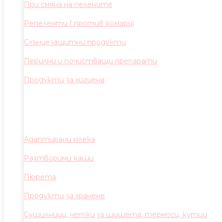
При смяна на пелените
Репеленти ( против комари)
Слънцезащитни продукти
Перилни и почистващи препарати
Продукти за хигиена
Адаптирани млека
Разтворими каши
Пюрета
Продукти за хранене
Сушилници, четки за шишета, термоси, кутии