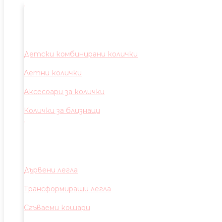
Детски комбинирани колички
Летни колички
Аксесоари за колички
Колички за близнаци
Дървени легла
Трансформиращи легла
Сгъваеми кошари