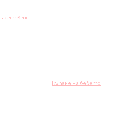
и за готвене
Къпане на бебето