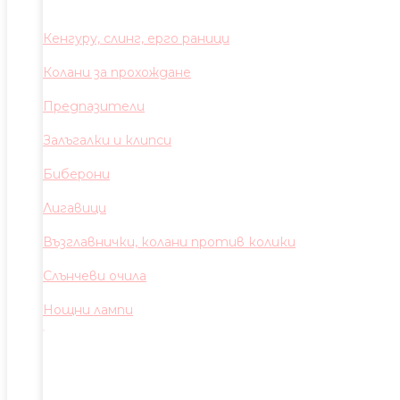
Кенгуру, слинг, ерго раници
Колани за прохождане
Предпазители
Залъгалки и клипси
Биберони
Лигавици
Възглавнички, колани против колики
Слънчеви очила
Нощни лампи