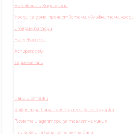
Бебефони и видеофони
Уреди за дома, пречистватели, увлажнители, уред
Стерилизатори
Нагреватели
Аспиратори
Термометри
Вани и стойки
Кофички за баня, канче за поливане, козирка
Гърнета и адаптори за тоалетна чиния
Подложки за вана, стъпала за баня