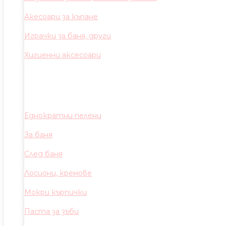
Акесоари за къпане
Играчки за баня, други
Хигиенни аксесоари
Еднократни пелени
За баня
След баня
Лосиони, кремове
Мокри кърпички
Паста за зъби