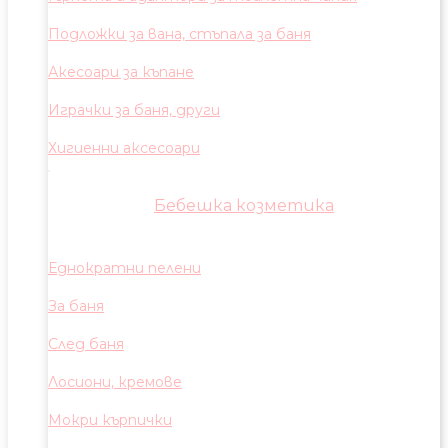
Подложки за вана, стъпала за баня
Акесоари за къпане
Играчки за баня, други
Хигиенни аксесоари
Бебешка козметика
Еднократни пелени
За баня
След баня
Лосиони, кремове
Мокри кърпички