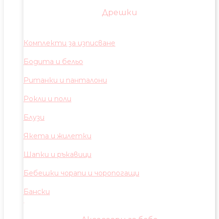
Дрешки
Комплекти за изписване
Бодита и бельо
Ританки и панталони
Рокли и поли
Блузи
Якета и жилетки
Шапки и ръкавици
Бебешки чорапи и чоропогащи
Бански