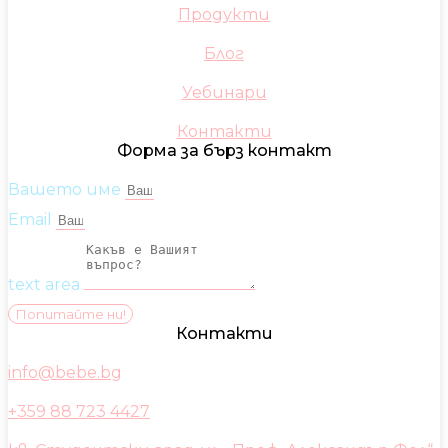
Продукти
Блог
Уебинари
Контакти
Форма за бърз контакт
Вашето име
Email
text area
Попитайте ни!
Контакти
info@bebe.bg
+359 88 723 4427