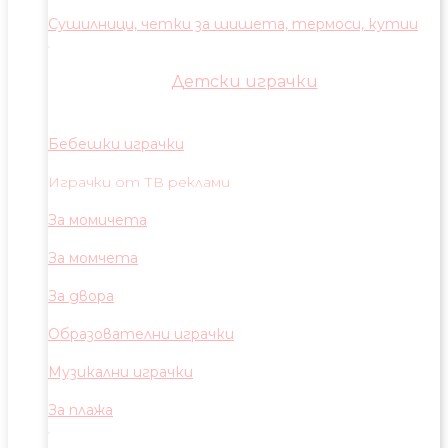
Сушилници, четки за шишета, термоси, кутии
Детски играчки
Бебешки играчки
Играчки от ТВ реклами
За момичета
За момчета
За двора
Образователни играчки
Музикални играчки
За плажа