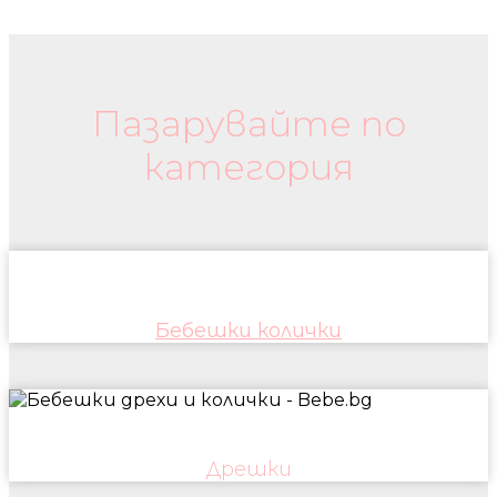
Бебешки колички и дрехи
Пазарувайте по
категория
Бебешки колички
Дрешки