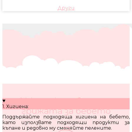
Други
10 кратки съвета за
1. Хигиена:
грижата за бебето
Поддържайте подходяща хигиена на бебето,
като използвате подходящи продукти за
къпане и редовно му сменяйте пелените.