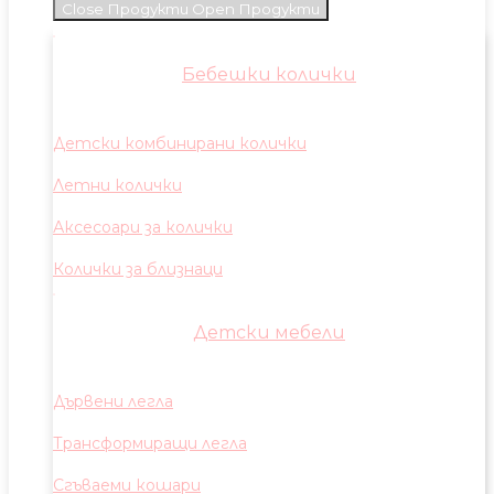
Close Продукти
Open Продукти
Бебешки колички
Детски комбинирани колички
Летни колички
Аксесоари за колички
Колички за близнаци
Детски мебели
Дървени легла
Трансформиращи легла
Сгъваеми кошари