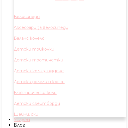
Велосипеди
Аксесоари за велосипеди
Баланс колело
Детски триколки
Детски тротинетки
Детски коли за яздене
Детски ролели и кънки
Електрически коли
Детски скейтборди
Шейни, ски
Услуги
Блог