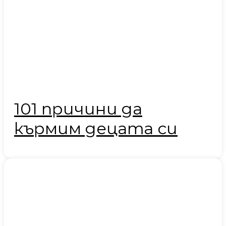
101 причини да
кърмим децата си