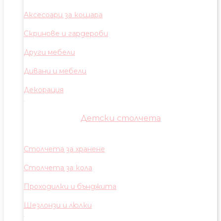
Аксесоари за кошара
Скринове и гардероби
Други мебели
Дивани и мебели
Декорация
Детски столчета
Столчета за хранене
Столчета за кола
Проходилки и бънджита
Шезлонзи и люлки