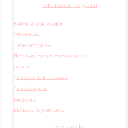
Текстилни продукти
Компелкти за кошара
Обиколници
Чувалчета за сън
Подложки, протектори, чаршафи
Пелени
Детски хавлии и халати
Детски одеяла
Балдахини
Бебешки възглавнички
На разходка