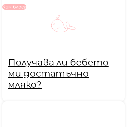
Към блога
Получава ли бебето
ми достатъчно
мляко?