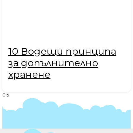
10 Водещи принципа
за допълнително
хранене