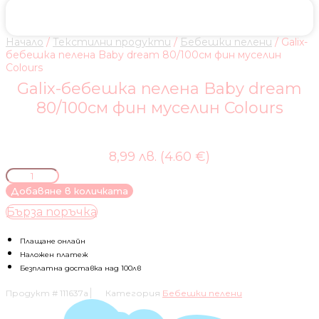
Начало
/
Текстилни продукти
/
Бебешки пелени
/ Galix-
бебешка пелена Baby dream 80/100см фин муселин
Colours
Galix-бебешка пелена Baby dream
80/100см фин муселин Colours
8,99 лв. (4.60 €)
количество
за
Добавяне в количката
Galix-
Бърза поръчка
бебешка
пелена
Baby
Плащане онлайн
dream
Наложен платеж
80/100см
Безплатна доставка над 100лв
фин
Продукт #
111637a
Категория
Бебешки пелени
муселин
Colours