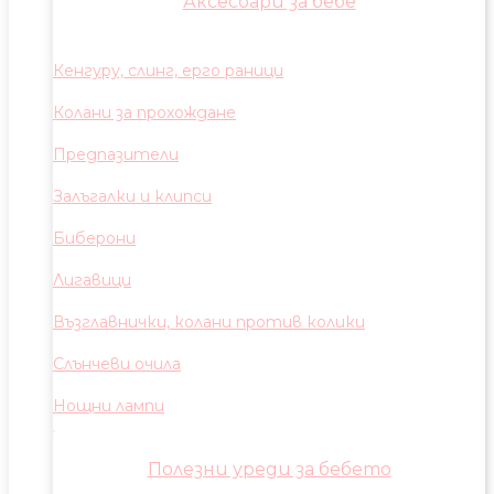
Аксесоари за бебе
Кенгуру, слинг, ерго раници
Колани за прохождане
Предпазители
Залъгалки и клипси
Биберони
Лигавици
Възглавнички, колани против колики
Слънчеви очила
Нощни лампи
Полезни уреди за бебето