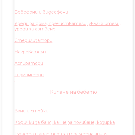
Бебефони и видеофони
Уреди за дома, пречистватели, увлажнители,
уреди за готвене
Стерилизатори
Нагреватели
Аспиратори
Термометри
Къпане на бебето
Вани и стойки
Кофички за баня, канче за поливане, козирка
Гърнета и адаптори за тоалетна чиния