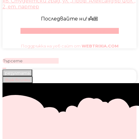
кв. Студентски град, ул. „Проф. Александър Фол“,
2, ет. партер
Последвайте ни! 👼🏼
Facebook
Instagram
Youtube
Pinterest
Поддръжка на уеб сайт от
WEBTRIXIA.COM
резултата
Виж всички