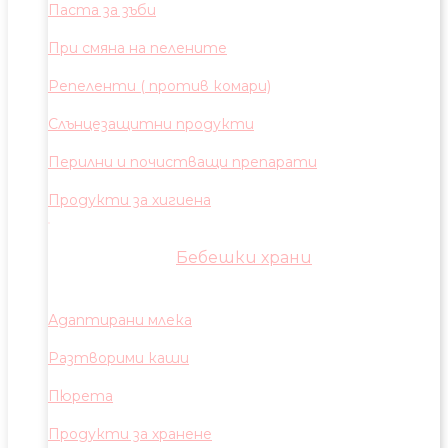
Паста за зъби
При смяна на пелените
Репеленти ( против комари)
Слънцезащитни продукти
Перилни и почистващи препарати
Продукти за хигиена
Бебешки храни
Адаптирани млека
Разтворими каши
Пюрета
Продукти за хранене