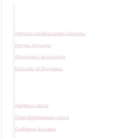
Детски комбинирани колички
Летни колички
Аксесоари за колички
Колички за близнаци
Дървени легла
Трансформиращи легла
Сгъваеми кошари