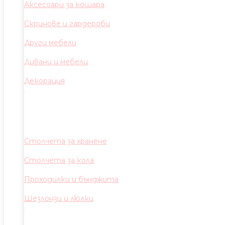
Аксесоари за кошара
Скринове и гардероби
Други мебели
Дивани и мебели
Декорация
Столчета за хранене
Столчета за кола
Проходилки и бънджита
Шезлонзи и люлки