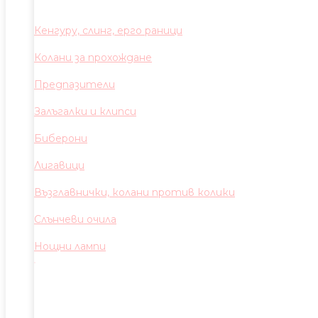
Кенгуру, слинг, ерго раници
Колани за прохождане
Предпазители
Залъгалки и клипси
Биберони
Лигавици
Възглавнички, колани против колики
Слънчеви очила
Нощни лампи