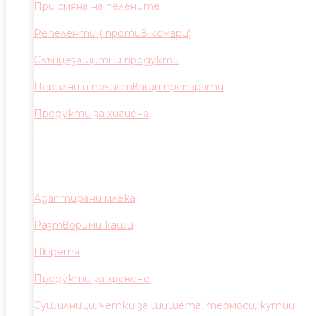
При смяна на пелените
Репеленти ( против комари)
Слънцезащитни продукти
Перилни и почистващи препарати
Продукти за хигиена
Адаптирани млека
Разтворими каши
Пюрета
Продукти за хранене
Сушилници, четки за шишета, термоси, кутии