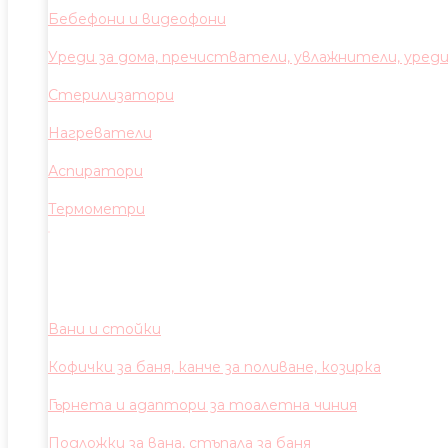
Бебефони и видеофони
Уреди за дома, пречистватели, увлажнители, уред
Стерилизатори
Нагреватели
Аспиратори
Термометри
Вани и стойки
Кофички за баня, канче за поливане, козирка
Гърнета и адаптори за тоалетна чиния
Подложки за вана, стъпала за баня