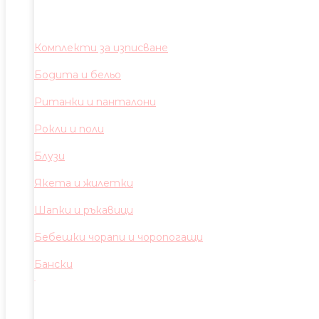
Комплекти за изписване
Бодита и бельо
Ританки и панталони
Рокли и поли
Блузи
Якета и жилетки
Шапки и ръкавици
Бебешки чорапи и чоропогащи
Бански