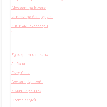
Акесоари за къпане
Играчки за баня, други
Хигиенни аксесоари
Еднократни пелени
За баня
След баня
Лосиони, кремове
Мокри кърпички
Паста за зъби