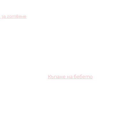
и за готвене
Къпане на бебето