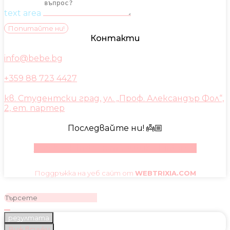
text area
Попитайте ни!
Контакти
info@bebe.bg
+359 88 723 4427
кв. Студентски град, ул. „Проф. Александър Фол“,
2, ет. партер
Последвайте ни! 👼🏼
Facebook
Instagram
Youtube
Pinterest
Поддръжка на уеб сайт от
WEBTRIXIA.COM
резултата
Виж всички