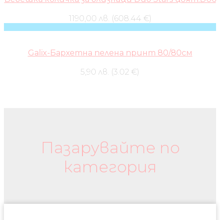
1190,00 лв. (608.44 €)
Galix-Бархетна пелена принт 80/80см
5,90 лв. (3.02 €)
Бебешки колички и дрехи
Пазарувайте по
категория