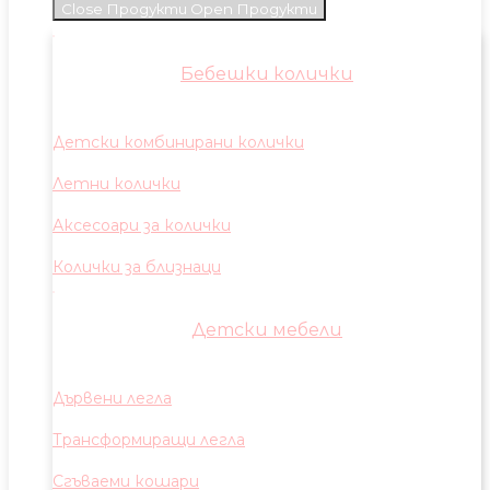
Close Продукти
Open Продукти
Бебешки колички
Детски комбинирани колички
Летни колички
Аксесоари за колички
Колички за близнаци
Детски мебели
Дървени легла
Трансформиращи легла
Сгъваеми кошари