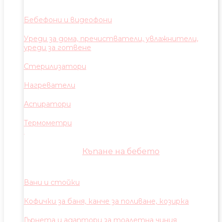
Бебефони и видеофони
Уреди за дома, пречистватели, увлажнители,
уреди за готвене
Стерилизатори
Нагреватели
Аспиратори
Термометри
Къпане на бебето
Вани и стойки
Кофички за баня, канче за поливане, козирка
Гърнета и адаптори за тоалетна чиния