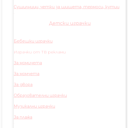
Сушилници, четки за шишета, термоси, кутии
Детски играчки
Бебешки играчки
Играчки от ТВ реклами
За момичета
За момчета
За двора
Образователни играчки
Музикални играчки
За плажа