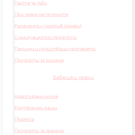
Паста за зъби
При смяна на пелените
Репеленти ( против комари)
Слънцезащитни продукти
Перилни и почистващи препарати
Продукти за хигиена
Бебешки храни
Адаптирани млека
Разтворими каши
Пюрета
Продукти за хранене