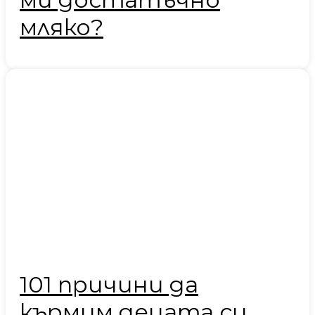
мляко?
101 причини да
кърмим децата си