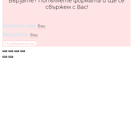
Бързате? Попълнете формата и ще се
свържем с Вас!
Вашето име
Telephone
Позвънете ми