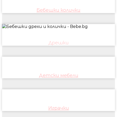
Бебешки колички
Дрешки
Детски мебели
Играчки