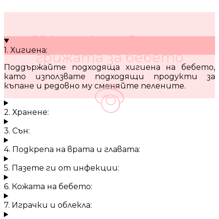
10 кратки съвета за
1. Хигиена:
грижата за бебето
Поддържайте подходяща хигиена на бебето,
като използвате подходящи продукти за
къпане и редовно му сменяйте пелените.
2. Хранене:
3. Сън:
4. Подкрепа на врата и главата:
5. Пазете ги от инфекции:
6. Кожата на бебето:
7. Играчки и облекла: