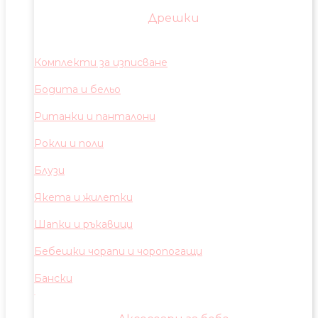
Дрешки
Комплекти за изписване
Бодита и бельо
Ританки и панталони
Рокли и поли
Блузи
Якета и жилетки
Шапки и ръкавици
Бебешки чорапи и чоропогащи
Бански