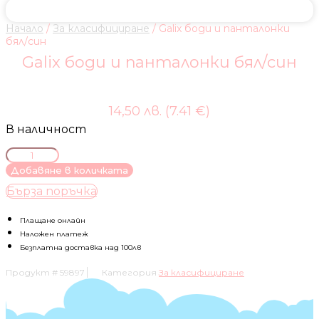
Начало
/
За класифициране
/ Galix боди и панталонки
бял/син
Galix боди и панталонки бял/син
14,50 лв. (7.41 €)
В наличност
количество
за
Добавяне в количката
Galix
Бърза поръчка
боди
и
панталонки
Плащане онлайн
бял/
Наложен платеж
син
Безплатна доставка над 100лв
Продукт #
59897
Категория
За класифициране