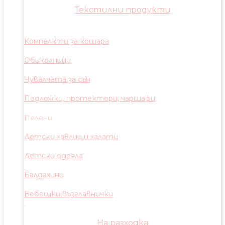
Текстилни продукти
Компелкти за кошара
Обиколници
Чувалчета за сън
Подложки, протектори, чаршафи
Пелени
Детски хавлии и халати
Детски одеяла
Балдахини
Бебешки възглавнички
На разходка