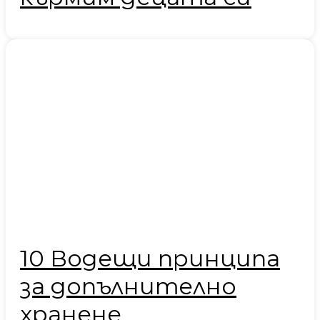
10 Водещи принципа
за допълнително
хранене