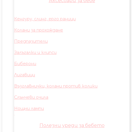
Аксесоари за бебе
Кенгуру, слинг, ерго раници
Колани за прохождане
Предпазители
Залъгалки и клипси
Биберони
Лигавици
Възглавнички, колани против колики
Слънчеви очила
Нощни лампи
Полезни уреди за бебето