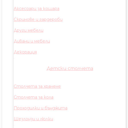
Аксесоари за кошара
Скринове и гардероби
Други мебели
Дивани и мебели
Декорация
Детски столчета
Столчета за хранене
Столчета за кола
Проходилки и бънджита
Шезлонзи и люлки