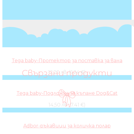
Tega baby-Протектор за поставка за вана
Свързани продукти
12,20 лв. (6.24 €)
Tega baby-Подложка за къпане Dog&Cat
14,50 лв. (7.41 €)
Adbor-ръкавици за количка полар