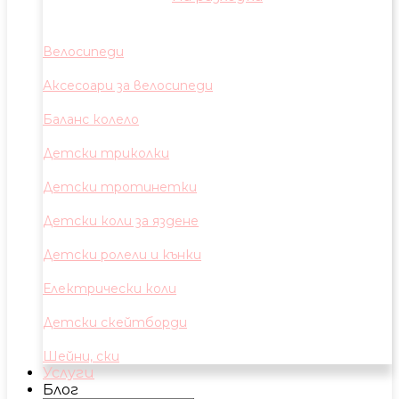
Велосипеди
Аксесоари за велосипеди
Баланс колело
Детски триколки
Детски тротинетки
Детски коли за яздене
Детски ролели и кънки
Електрически коли
Детски скейтборди
Шейни, ски
Услуги
Блог