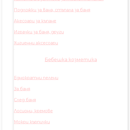
Подложки за вана, стъпала за баня
Акесоари за къпане
Играчки за баня, други
Хигиенни аксесоари
Бебешка козметика
Еднократни пелени
За баня
След баня
Лосиони, кремове
Мокри кърпички