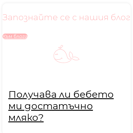
Запознайте се с нашия блог
Към блога
Получава ли бебето
ми достатъчно
мляко?