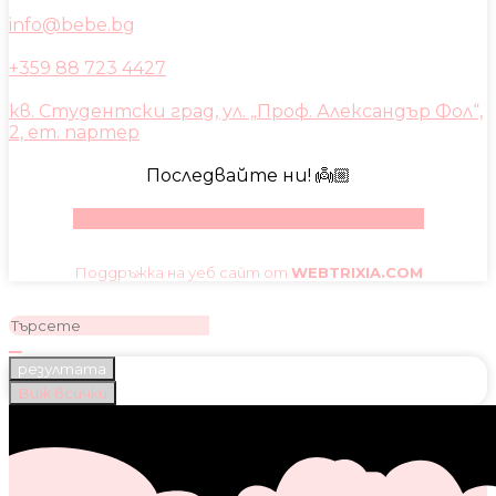
info@bebe.bg
+359 88 723 4427
кв. Студентски град, ул. „Проф. Александър Фол“,
2, ет. партер
Последвайте ни! 👼🏼
Facebook
Instagram
Youtube
Pinterest
Поддръжка на уеб сайт от
WEBTRIXIA.COM
резултата
Виж всички