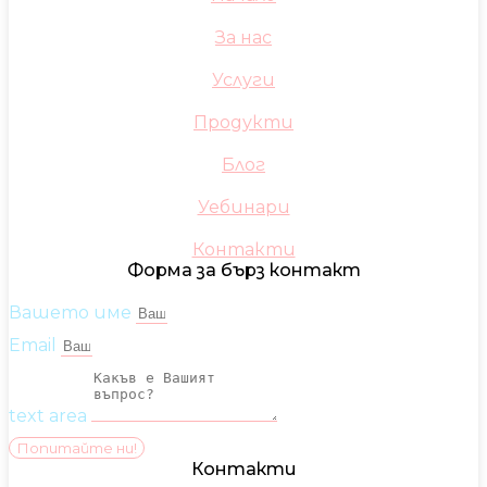
За нас
Услуги
Продукти
Блог
Уебинари
Контакти
Форма за бърз контакт
Вашето име
Email
text area
Попитайте ни!
Контакти