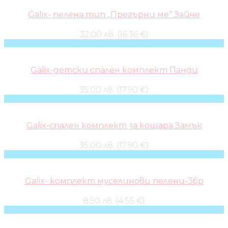
Galix- пелена тип „Прегърни ме“ Зайче
32,00 лв. (16.36 €)
Galix-детски спален комплект Панди
35,00 лв. (17.90 €)
Galix-спален комплект за кошара Замък
35,00 лв. (17.90 €)
Galix- комплект муселинови пелени-3бр
8,90 лв. (4.55 €)