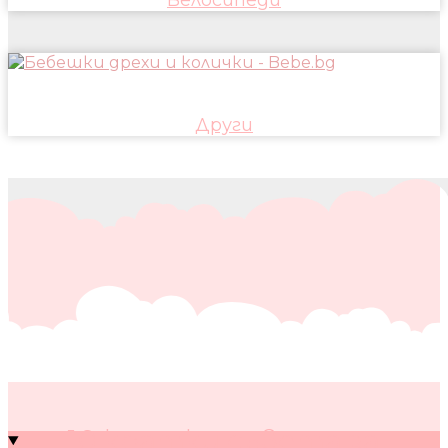
Други
10 кратки съвета за