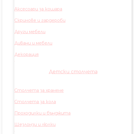
Аксесоари за кошара
Скринове и гардероби
Други мебели
Дивани и мебели
Декорация
Детски столчета
Столчета за хранене
Столчета за кола
Проходилки и бънджита
Шезлонзи и люлки