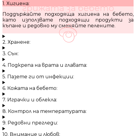
1. Хигиена:
грижата за бебето
Поддържайте подходяща хигиена на бебето,
като използвате подходящи продукти за
къпане и редовно му сменяйте пелените.
2. Хранене:
3. Сън:
4. Подкрепа на врата и главата:
5. Пазете ги от инфекции:
6. Кожата на бебето:
7. Играчки и облекла:
8. Контрол на температурата:
9. Редовни прегледи:
10. Внимание и любов: