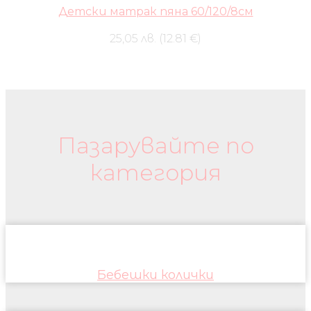
Детски матрак пяна 60/120/8см
25,05 лв. (12.81 €)
Бебешки колички и дрехи
Пазарувайте по
категория
Бебешки колички