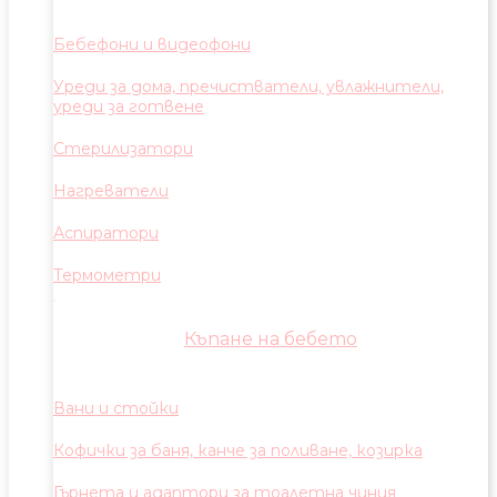
Бебефони и видеофони
Уреди за дома, пречистватели, увлажнители,
уреди за готвене
Стерилизатори
Нагреватели
Аспиратори
Термометри
Къпане на бебето
Вани и стойки
Кофички за баня, канче за поливане, козирка
Гърнета и адаптори за тоалетна чиния