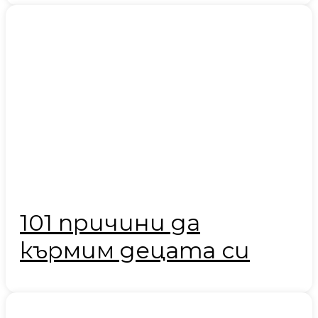
101 причини да
кърмим децата си