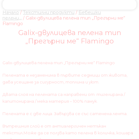
Начало
/
Текстилни продукти
/
Бебешки
пелени,,,
/ Galix-двулицева пелена тип „Прегърни ме“
Flamingo
Galix-двулицева пелена тип
„Прегърни ме“ Flamingo
Galix-двулицева пелена тип „Прегърни ме“ Flamingo
Пелената е незаменима в първите седмици от живота,
дава усещане за сигурност, топлина и уют.
Двата слоя на пелената са направени от тигелирана /
капитонирана / мека материя – 100% памук.
Пелената е с две лица. Завързва се със сатенена лента.
Вътрешния слой е от антиалергичен нетъкан
текстил.Може да се ползва като пелена в количка, кошара