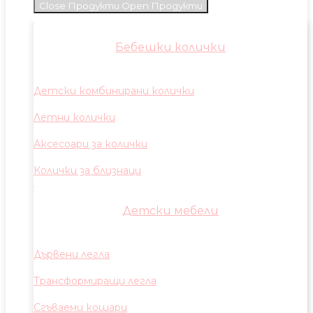
Close Продукти
Open Продукти
Бебешки колички
Детски комбинирани колички
Летни колички
Аксесоари за колички
Колички за близнаци
Детски мебели
Дървени легла
Трансформиращи легла
Сгъваеми кошари