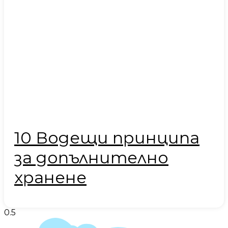
10 Водещи принципа
за допълнително
хранене