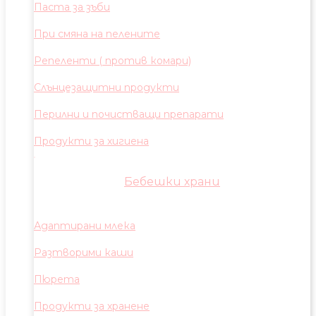
Паста за зъби
При смяна на пелените
Репеленти ( против комари)
Слънцезащитни продукти
Перилни и почистващи препарати
Продукти за хигиена
Бебешки храни
Адаптирани млека
Разтворими каши
Пюрета
Продукти за хранене