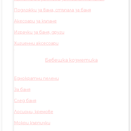
Подложки за вана, стъпала за баня
Акесоари за къпане
Играчки за баня, други
Хигиенни аксесоари
Бебешка козметика
Еднократни пелени
За баня
След баня
Лосиони, кремове
Мокри кърпички