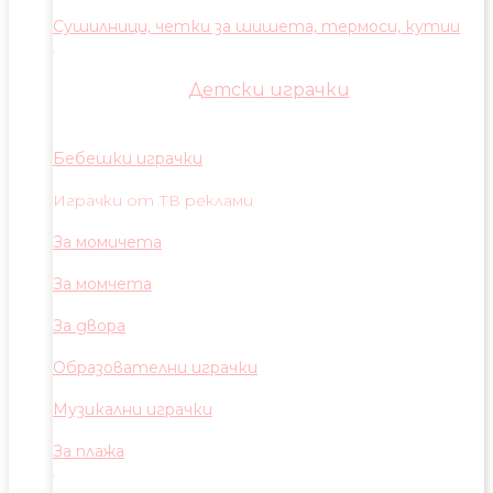
Сушилници, четки за шишета, термоси, кутии
Детски играчки
Бебешки играчки
Играчки от ТВ реклами
За момичета
За момчета
За двора
Образователни играчки
Музикални играчки
За плажа