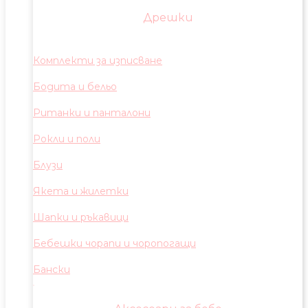
Дрешки
Комплекти за изписване
Бодита и бельо
Ританки и панталони
Рокли и поли
Блузи
Якета и жилетки
Шапки и ръкавици
Бебешки чорапи и чоропогащи
Бански