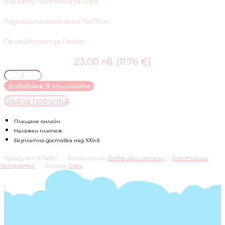
или като постелка за игра.
Размери на пелената:75х75см
Произведено за Галикс
23,00 лв. (11.76 €)
количество
за
Добавяне в количката
Galix-
Бърза поръчка
двулицева
пелена
тип
Плащане онлайн
"Прегърни
Наложен платеж
ме"
Безплатна доставка над 100лв
Flamingo
Продукт #
1438
Категории
Бебешки пелени,,,
,
Текстилни
продукти
Бранд
Galix