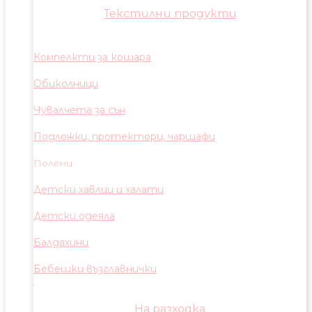
Текстилни продукти
Компелкти за кошара
Обиколници
Чувалчета за сън
Подложки, протектори, чаршафи
Пелени
Детски хавлии и халати
Детски одеяла
Балдахини
Бебешки възглавнички
На разходка