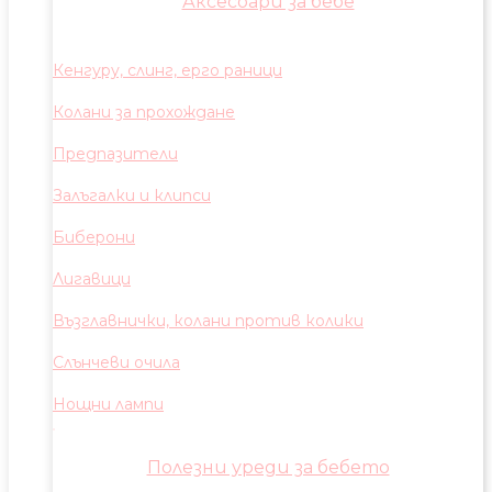
Аксесоари за бебе
Кенгуру, слинг, ерго раници
Колани за прохождане
Предпазители
Залъгалки и клипси
Биберони
Лигавици
Възглавнички, колани против колики
Слънчеви очила
Нощни лампи
Полезни уреди за бебето