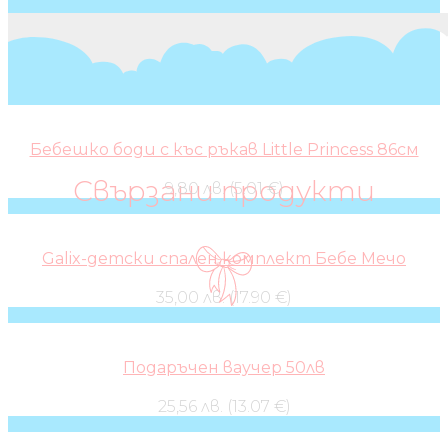
Бебешко боди с къс ръкав Little Princess 86см
Свързани продукти
9,80 лв. (5.01 €)
Galix-детски спален комплект Бебе Мечо
35,00 лв. (17.90 €)
Подаръчен ваучер 50лв
25,56 лв. (13.07 €)