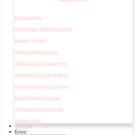
Велосипеди
Аксесоари за велосипеди
Баланс колело
Детски триколки
Детски тротинетки
Детски коли за яздене
Детски ролели и кънки
Електрически коли
Детски скейтборди
Шейни, ски
Услуги
Блог