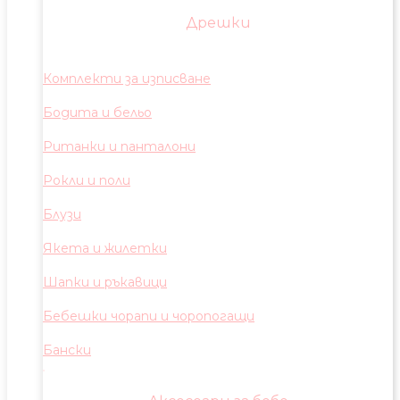
Дрешки
Комплекти за изписване
Бодита и бельо
Ританки и панталони
Рокли и поли
Блузи
Якета и жилетки
Шапки и ръкавици
Бебешки чорапи и чоропогащи
Бански