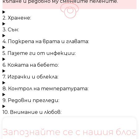
къпане и редовно му сменяйте пелените.
2. Хранене:
3. Сън:
4. Подкрепа на врата и главата:
5. Пазете ги от инфекции:
6. Кожата на бебето:
7. Играчки и облекла:
8. Контрол на температурата:
9. Редовни прегледи:
10. Внимание и любов:
Запознайте се с нашия блог