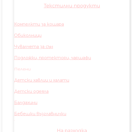
Текстилни продукти
Компелкти за кошара
Обиколници
Чувалчета за сън
Подложки, протектори, чаршафи
Пелени
Детски хавлии и халати
Детски одеяла
Балдахини
Бебешки възглавнички
На разходка