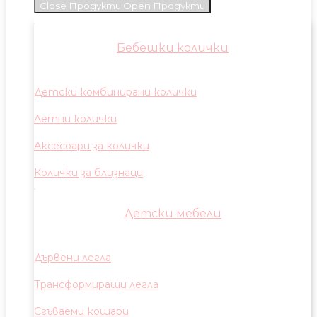
Close Продукти
Open Продукти
Бебешки колички
Детски комбинирани колички
Летни колички
Аксесоари за колички
Колички за близнаци
Детски мебели
Дървени легла
Трансформиращи легла
Сгъваеми кошари