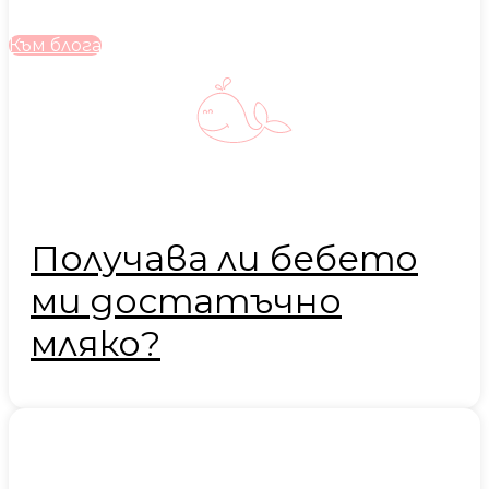
Към блога
Получава ли бебето
ми достатъчно
мляко?