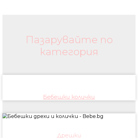
Бебешки колички и дрехи
Пазарувайте по
категория
Бебешки колички
Дрешки