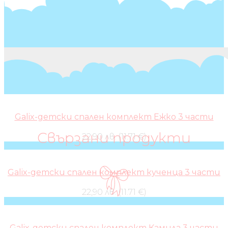
Galix-детски спален комплект Ежко 3 части
Свързани продукти
22,90 лв. (11.71 €)
Galix-детски спален комплект кученца 3 части
22,90 лв. (11.71 €)
Galix-детски спален комплект Камила 3 части