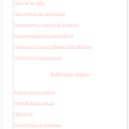
Паста за зъби
При смяна на пелените
Репеленти ( против комари)
Слънцезащитни продукти
Перилни и почистващи препарати
Продукти за хигиена
Бебешки храни
Адаптирани млека
Разтворими каши
Пюрета
Продукти за хранене