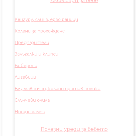
Аксесоари за бебе
Кенгуру, слинг, ерго раници
Колани за прохождане
Предпазители
Залъгалки и клипси
Биберони
Лигавици
Възглавнички, колани против колики
Слънчеви очила
Нощни лампи
Полезни уреди за бебето