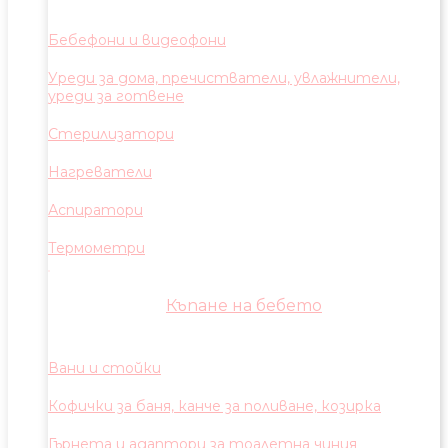
Бебефони и видеофони
Уреди за дома, пречистватели, увлажнители,
уреди за готвене
Стерилизатори
Нагреватели
Аспиратори
Термометри
Къпане на бебето
Вани и стойки
Кофички за баня, канче за поливане, козирка
Гърнета и адаптори за тоалетна чиния