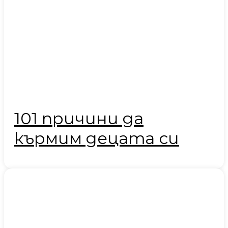
101 причини да
кърмим децата си