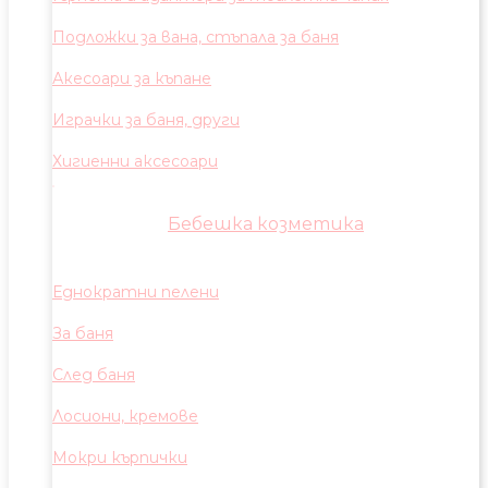
Подложки за вана, стъпала за баня
Акесоари за къпане
Играчки за баня, други
Хигиенни аксесоари
Бебешка козметика
Еднократни пелени
За баня
След баня
Лосиони, кремове
Мокри кърпички