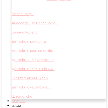
Велосипеди
Аксесоари за велосипеди
Баланс колело
Детски триколки
Детски тротинетки
Детски коли за яздене
Детски ролели и кънки
Електрически коли
Детски скейтборди
Шейни, ски
Услуги
Блог