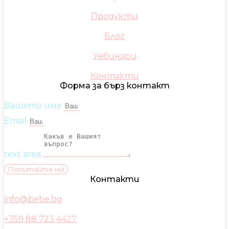
Продукти
Блог
Уебинари
Контакти
Форма за бърз контакт
Вашето име
Email
text area
Попитайте ни!
Контакти
info@bebe.bg
+359 88 723 4427