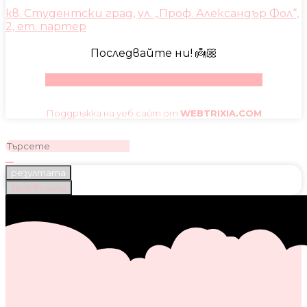
кв. Студентски град, ул. „Проф. Александър Фол“,
2, ет. партер
Последвайте ни! 👼🏼
Facebook
Instagram
Youtube
Pinterest
Поддръжка на уеб сайт от
WEBTRIXIA.COM
резултата
Виж всички