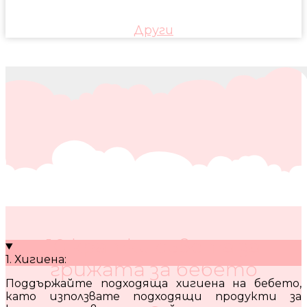
Други
10 кратки съвета за
1. Хигиена:
грижата за бебето
Поддържайте подходяща хигиена на бебето,
като използвате подходящи продукти за