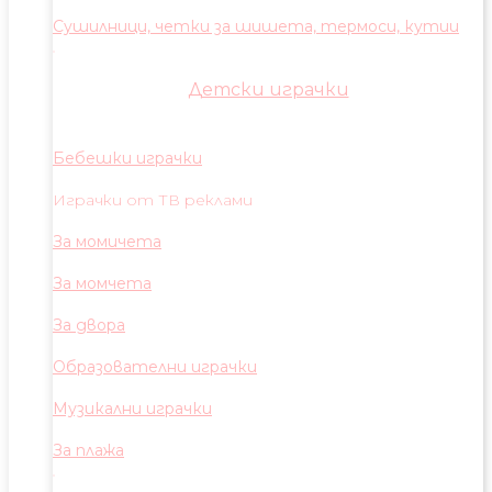
Сушилници, четки за шишета, термоси, кутии
Детски играчки
Бебешки играчки
Играчки от ТВ реклами
За момичета
За момчета
За двора
Образователни играчки
Музикални играчки
За плажа