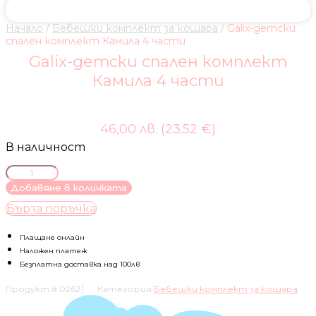
Начало
/
Бебешки комплект за кошара
/ Galix-детски
спален комплект Камила 4 части
Galix-детски спален комплект
Камила 4 части
46,00 лв. (23.52 €)
В наличност
количество
за
Добавяне в количката
Galix-
Бърза поръчка
детски
спален
комплект
Плащане онлайн
Камила
Наложен платеж
4
Безплатна доставка над 100лв
части
Продукт #
0262
Категория
Бебешки комплект за кошара