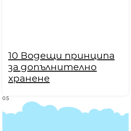
10 Водещи принципа
за допълнително
хранене