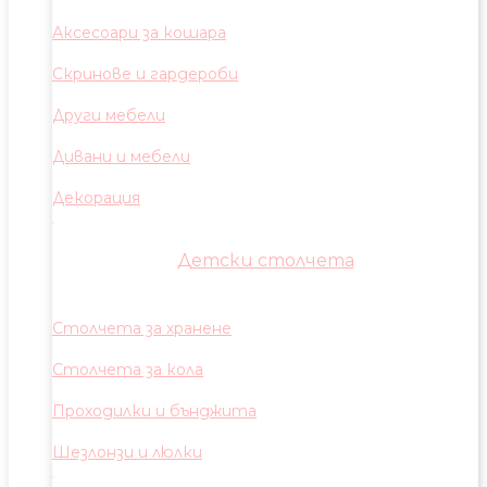
Аксесоари за кошара
Скринове и гардероби
Други мебели
Дивани и мебели
Декорация
Детски столчета
Столчета за хранене
Столчета за кола
Проходилки и бънджита
Шезлонзи и люлки