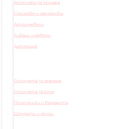
Аксесоари за кошара
Скринове и гардероби
Други мебели
Дивани и мебели
Декорация
Столчета за хранене
Столчета за кола
Проходилки и бънджита
Шезлонзи и люлки