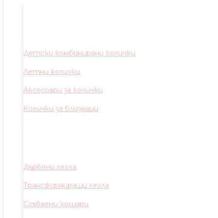
Детски комбинирани колички
Летни колички
Аксесоари за колички
Колички за близнаци
Дървени легла
Трансформиращи легла
Сгъваеми кошари