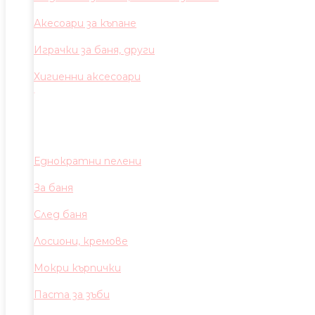
Акесоари за къпане
Играчки за баня, други
Хигиенни аксесоари
Еднократни пелени
За баня
След баня
Лосиони, кремове
Мокри кърпички
Паста за зъби