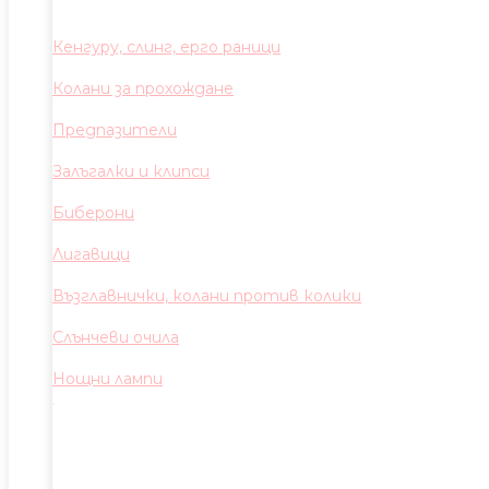
Кенгуру, слинг, ерго раници
Колани за прохождане
Предпазители
Залъгалки и клипси
Биберони
Лигавици
Възглавнички, колани против колики
Слънчеви очила
Нощни лампи