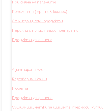
При смяна на пелените
Репеленти ( против комари)
Слънцезащитни продукти
Перилни и почистващи препарати
Продукти за хигиена
Адаптирани млека
Разтворими каши
Пюрета
Продукти за хранене
Сушилници, четки за шишета, термоси, кутии