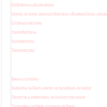
Бебефони и видеофони
Уреди за дома, пречистватели, увлажнители, уред
Стерилизатори
Нагреватели
Аспиратори
Термометри
Вани и стойки
Кофички за баня, канче за поливане, козирка
Гърнета и адаптори за тоалетна чиния
Подложки за вана, стъпала за баня