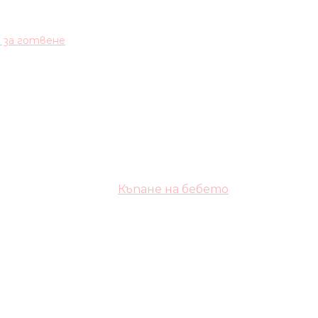
и за готвене
Къпане на бебето