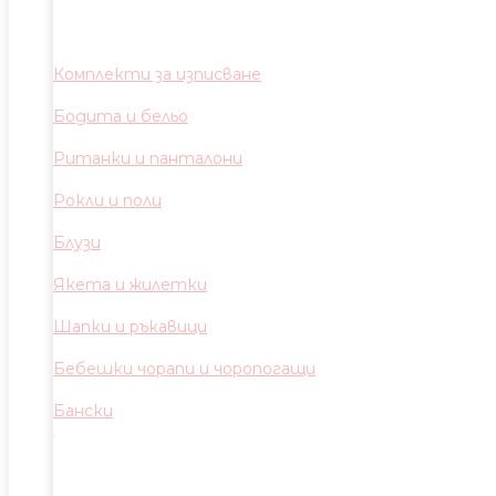
Комплекти за изписване
Бодита и бельо
Ританки и панталони
Рокли и поли
Блузи
Якета и жилетки
Шапки и ръкавици
Бебешки чорапи и чоропогащи
Бански