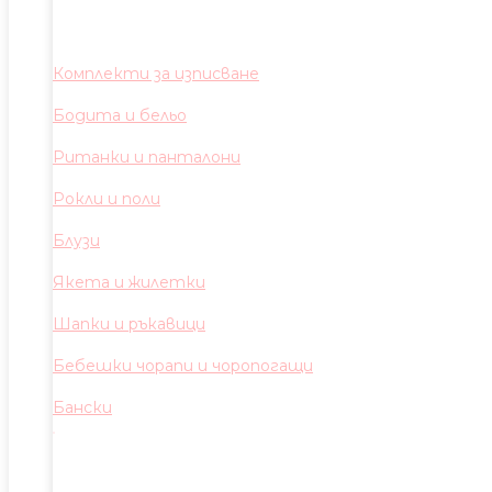
Комплекти за изписване
Бодита и бельо
Ританки и панталони
Рокли и поли
Блузи
Якета и жилетки
Шапки и ръкавици
Бебешки чорапи и чоропогащи
Бански