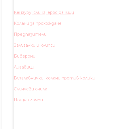
Кенгуру, слинг, ерго раници
Колани за прохождане
Предпазители
Залъгалки и клипси
Биберони
Лигавици
Възглавнички, колани против колики
Слънчеви очила
Нощни лампи