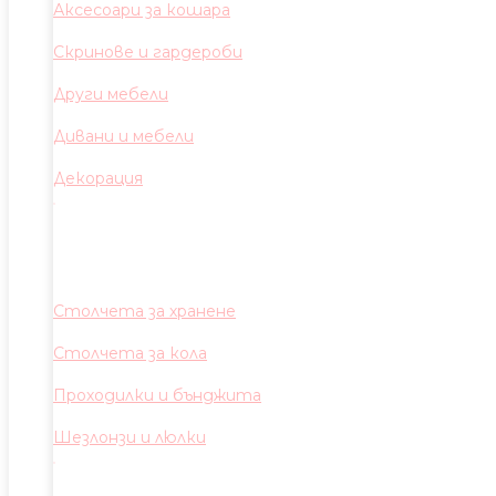
Аксесоари за кошара
Скринове и гардероби
Други мебели
Дивани и мебели
Декорация
Столчета за хранене
Столчета за кола
Проходилки и бънджита
Шезлонзи и люлки