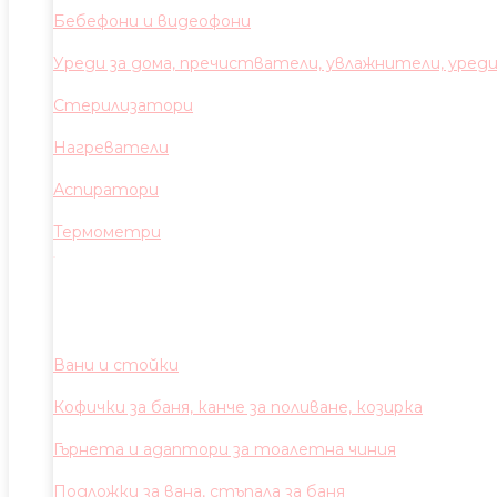
Бебефони и видеофони
Уреди за дома, пречистватели, увлажнители, уред
Стерилизатори
Нагреватели
Аспиратори
Термометри
Вани и стойки
Кофички за баня, канче за поливане, козирка
Гърнета и адаптори за тоалетна чиния
Подложки за вана, стъпала за баня