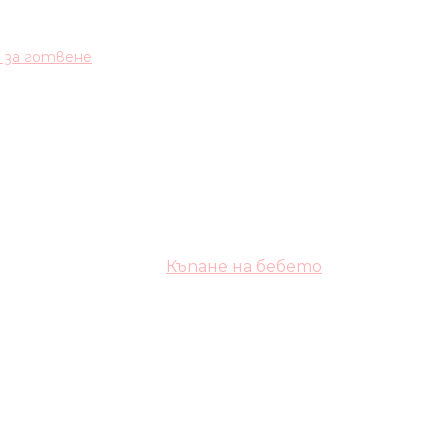
и за готвене
Къпане на бебето