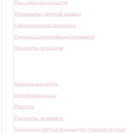
При смяна на пелените
Репеленти ( против комари)
Слънцезащитни продукти
Перилни и почистващи препарати
Продукти за хигиена
Адаптирани млека
Разтворими каши
Пюрета
Продукти за хранене
Сушилници, четки за шишета, термоси, кутии