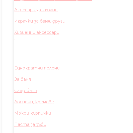
Акесоари за къпане
Играчки за баня, други
Хигиенни аксесоари
Еднократни пелени
За баня
След баня
Лосиони, кремове
Мокри кърпички
Паста за зъби