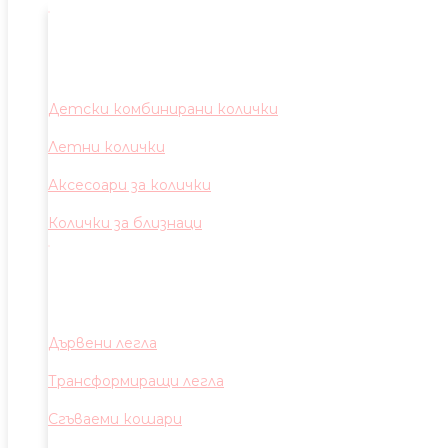
Детски комбинирани колички
Летни колички
Аксесоари за колички
Колички за близнаци
Дървени легла
Трансформиращи легла
Сгъваеми кошари