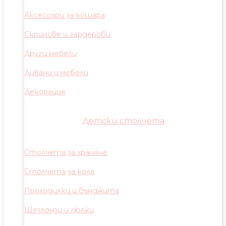
Аксесоари за кошара
Скринове и гардероби
Други мебели
Дивани и мебели
Декорация
Детски столчета
Столчета за хранене
Столчета за кола
Проходилки и бънджита
Шезлонзи и люлки