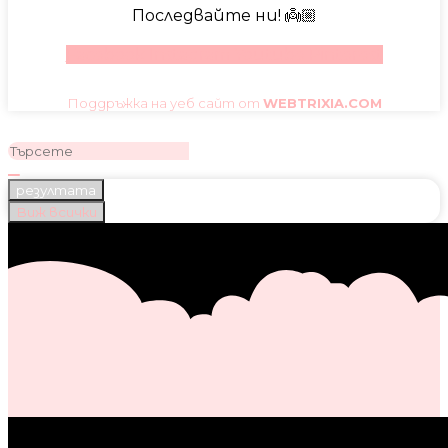
Последвайте ни! 👼🏼
Facebook
Instagram
Youtube
Pinterest
Поддръжка на уеб сайт от
WEBTRIXIA.COM
резултата
Виж всички