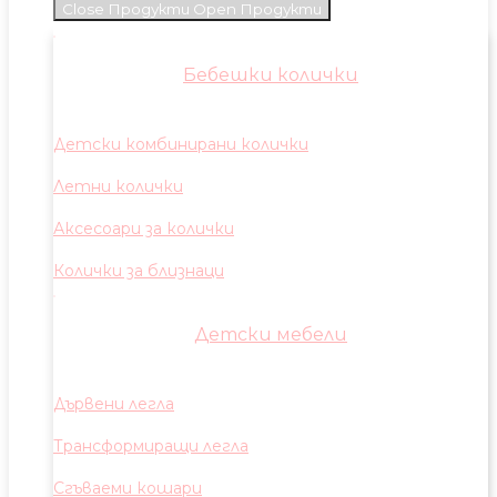
Close Продукти
Open Продукти
Бебешки колички
Детски комбинирани колички
Летни колички
Аксесоари за колички
Колички за близнаци
Детски мебели
Дървени легла
Трансформиращи легла
Сгъваеми кошари