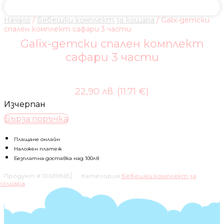
Начало
/
Бебешки комплект за кошара
/ Galix-детски
спален комплект сафари 3 части
Galix-детски спален комплект
сафари 3 части
22,90 лв. (11.71 €)
Изчерпан
Бърза поръчка
Плащане онлайн
Наложен платеж
Безплатна доставка над 100лв
Продукт #
10639865
Категория
Бебешки комплект за
кошара