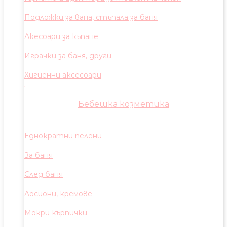
Подложки за вана, стъпала за баня
Акесоари за къпане
Играчки за баня, други
Хигиенни аксесоари
Бебешка козметика
Еднократни пелени
За баня
След баня
Лосиони, кремове
Мокри кърпички