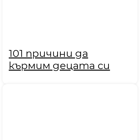
101 причини да
кърмим децата си