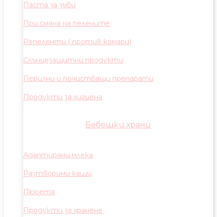
Паста за зъби
При смяна на пелените
Репеленти ( против комари)
Слънцезащитни продукти
Перилни и почистващи препарати
Продукти за хигиена
Бебешки храни
Адаптирани млека
Разтворими каши
Пюрета
Продукти за хранене