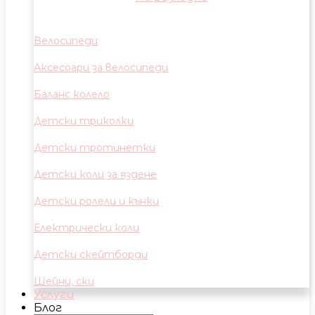
Велосипеди
Аксесоари за велосипеди
Баланс колело
Детски триколки
Детски тротинетки
Детски коли за яздене
Детски ролели и кънки
Електрически коли
Детски скейтборди
Шейни, ски
Услуги
Блог