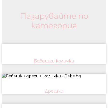
Бебешки колички и дрехи
Пазарувайте по
категория
Бебешки колички
Дрешки