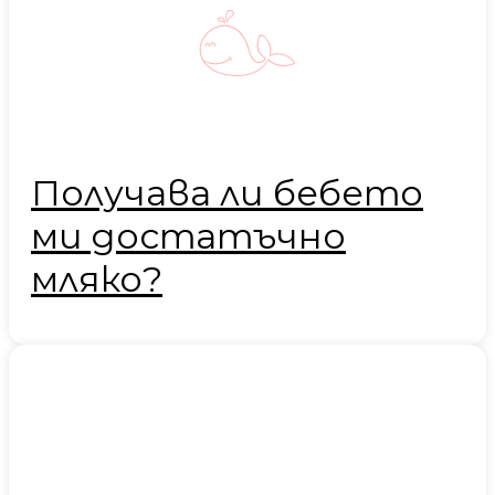
Получава ли бебето
ми достатъчно
мляко?