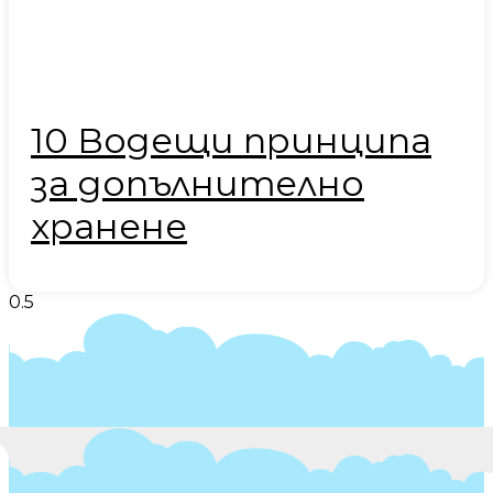
10 Водещи принципа
за допълнително
хранене