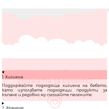
10 кратки съвета за
1. Хигиена:
грижата за бебето
Поддържайте подходяща хигиена на бебето,
като използвате подходящи продукти за
къпане и редовно му сменяйте пелените.
2. Хранене: