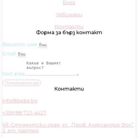
Блог
Уебинари
Контакти
Форма за бърз контакт
Вашето име
Email
text area
Попитайте ни!
Контакти
info@bebe.bg
+359 88 723 4427
кв. Студентски град, ул. „Проф. Александър Фол“,
2, ет. партер