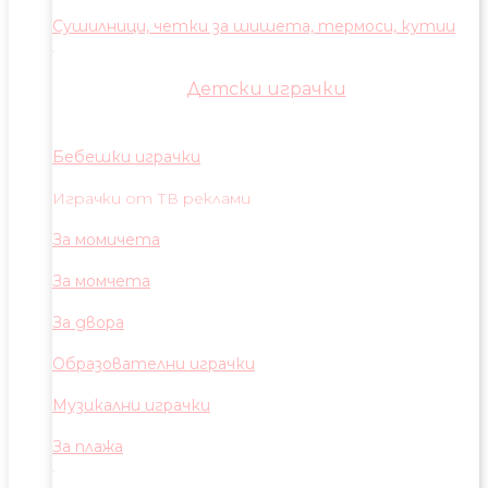
Сушилници, четки за шишета, термоси, кутии
Детски играчки
Бебешки играчки
Играчки от ТВ реклами
За момичета
За момчета
За двора
Образователни играчки
Музикални играчки
За плажа