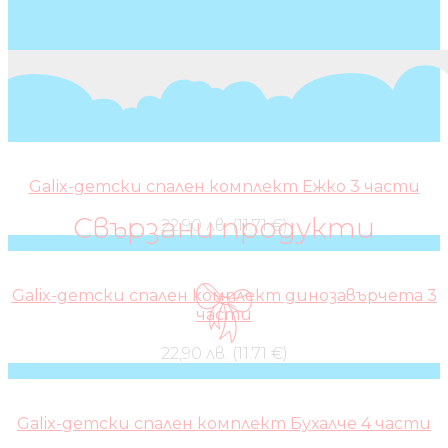
Galix-детски спален комплект Ежко 3 части
Свързани продукти
22,90 лв. (11.71 €)
Galix-детски спален комплект динозавърчета 3
части
22,90 лв. (11.71 €)
Galix-детски спален комплект Бухалче 4 части