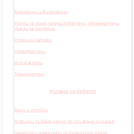
Бебефони и видеофони
Уреди за дома, пречистватели, увлажнители,
уреди за готвене
Стерилизатори
Нагреватели
Аспиратори
Термометри
Къпане на бебето
Вани и стойки
Кофички за баня, канче за поливане, козирка
Гърнета и адаптори за тоалетна чиния