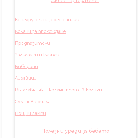
Аксесоари за бебе
Кенгуру, слинг, ерго раници
Колани за прохождане
Предпазители
Залъгалки и клипси
Биберони
Лигавици
Възглавнички, колани против колики
Слънчеви очила
Нощни лампи
Полезни уреди за бебето