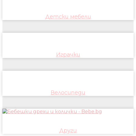
Детски мебели
Играчки
Велосипеди
Други