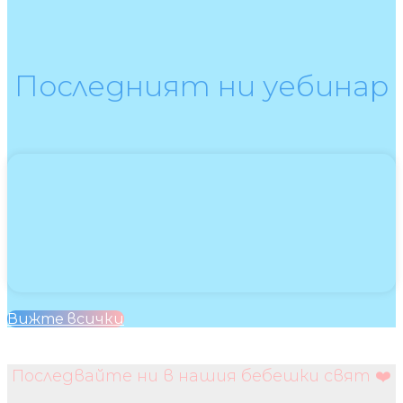
Последният ни уебинар
Вижте всички
Последвайте ни в нашия бебешки свят ❤️