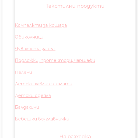
Текстилни продукти
Компелкти за кошара
Обиколници
Чувалчета за сън
Подложки, протектори, чаршафи
Пелени
Детски хавлии и халати
Детски одеяла
Балдахини
Бебешки възглавнички
На разходка