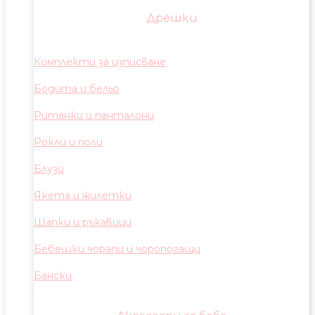
Дрешки
Комплекти за изписване
Бодита и бельо
Ританки и панталони
Рокли и поли
Блузи
Якета и жилетки
Шапки и ръкавици
Бебешки чорапи и чоропогащи
Бански