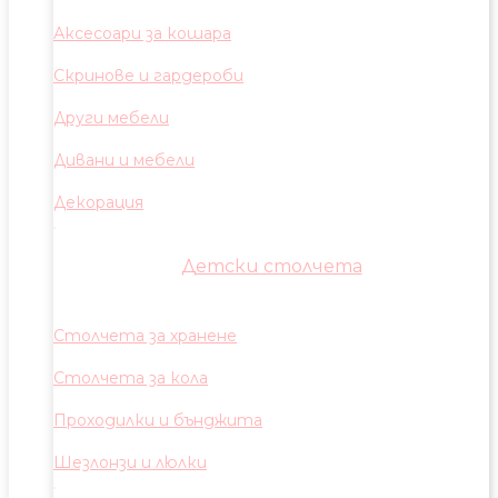
Аксесоари за кошара
Скринове и гардероби
Други мебели
Дивани и мебели
Декорация
Детски столчета
Столчета за хранене
Столчета за кола
Проходилки и бънджита
Шезлонзи и люлки