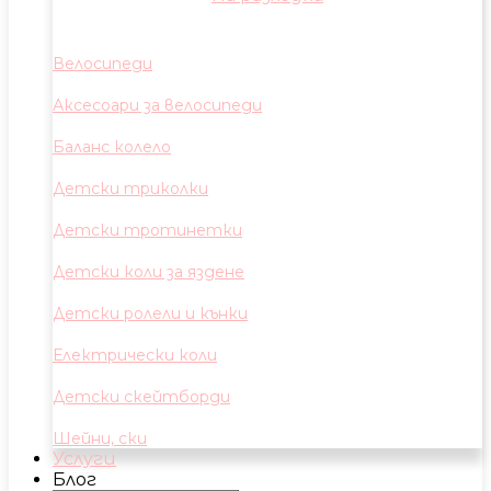
Велосипеди
Аксесоари за велосипеди
Баланс колело
Детски триколки
Детски тротинетки
Детски коли за яздене
Детски ролели и кънки
Електрически коли
Детски скейтборди
Шейни, ски
Услуги
Блог