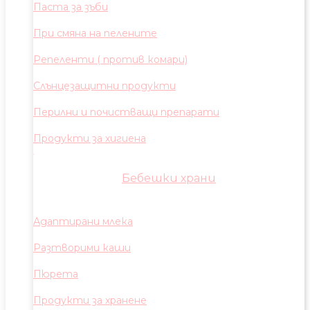
Паста за зъби
При смяна на пелените
Репеленти ( против комари)
Слънцезащитни продукти
Перилни и почистващи препарати
Продукти за хигиена
Бебешки храни
Адаптирани млека
Разтворими каши
Пюрета
Продукти за хранене