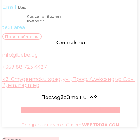
Email
text area
Попитайте ни!
Контакти
info@bebe.bg
+359 88 723 4427
кв. Студентски град, ул. „Проф. Александър Фол“,
2, ет. партер
Последвайте ни! 👼🏼
Facebook
Instagram
Youtube
Pinterest
Поддръжка на уеб сайт от
WEBTRIXIA.COM