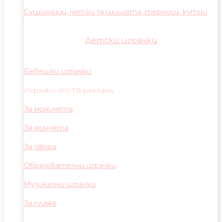
Сушилници, четки за шишета, термоси, кутии
Детски играчки
Бебешки играчки
Играчки от ТВ реклами
За момичета
За момчета
За двора
Образователни играчки
Музикални играчки
За плажа