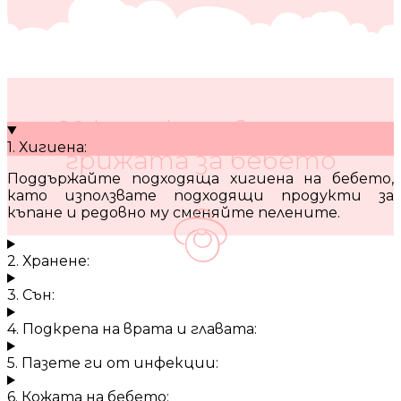
10 кратки съвета за
1. Хигиена:
грижата за бебето
Поддържайте подходяща хигиена на бебето,
като използвате подходящи продукти за
къпане и редовно му сменяйте пелените.
2. Хранене:
3. Сън:
4. Подкрепа на врата и главата:
5. Пазете ги от инфекции:
6. Кожата на бебето: