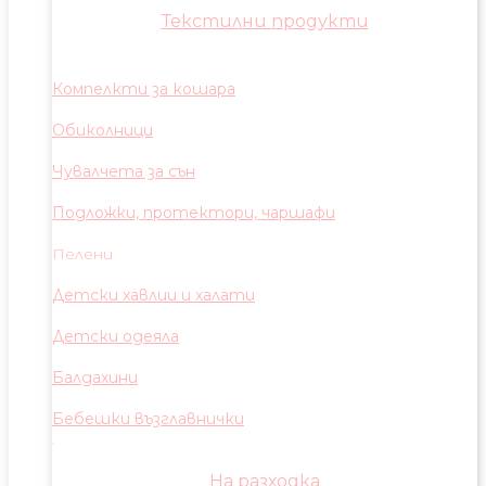
Текстилни продукти
Компелкти за кошара
Обиколници
Чувалчета за сън
Подложки, протектори, чаршафи
Пелени
Детски хавлии и халати
Детски одеяла
Балдахини
Бебешки възглавнички
На разходка