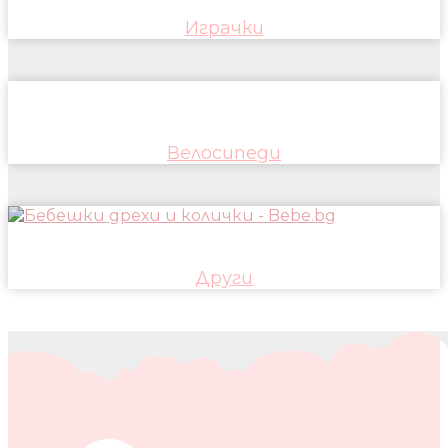
Играчки
Велосипеди
Други