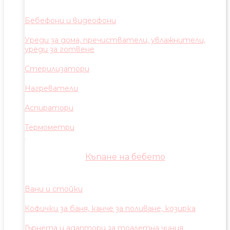
Бебефони и видеофони
Уреди за дома, пречистватели, увлажнители,
уреди за готвене
Стерилизатори
Нагреватели
Аспиратори
Термометри
Къпане на бебето
Вани и стойки
Кофички за баня, канче за поливане, козирка
Гърнета и адаптори за тоалетна чиния