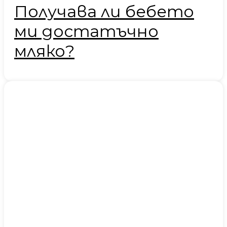
Получава ли бебето
ми достатъчно
мляко?