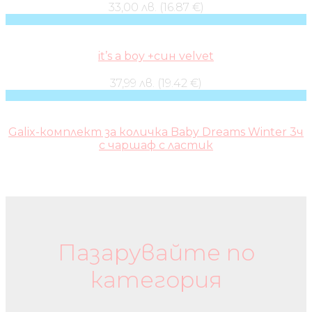
33,00 лв. (16.87 €)
it’s a boy +син velvet
37,99 лв. (19.42 €)
Galix-комплект за количка Baby Dreams Winter 3ч
с чаршаф с ластик
Бебешки колички и дрехи
Пазарувайте по
категория