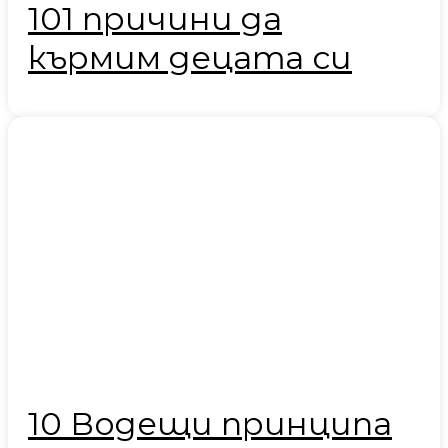
101 причини да
кърмим децата си
10 Водещи принципа