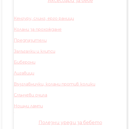
Аксесоари за бебе
Кенгуру, слинг, ерго раници
Колани за прохождане
Предпазители
Залъгалки и клипси
Биберони
Лигавици
Възглавнички, колани против колики
Слънчеви очила
Нощни лампи
Полезни уреди за бебето