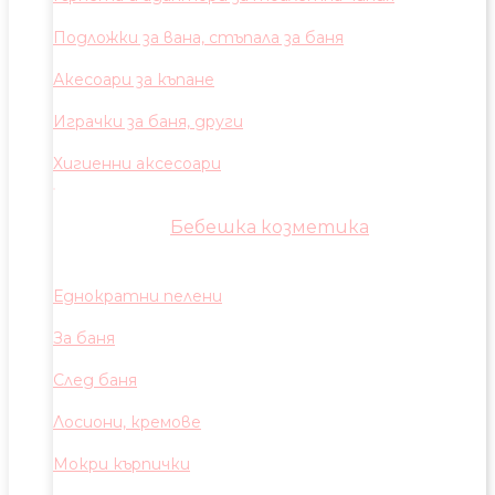
Подложки за вана, стъпала за баня
Акесоари за къпане
Играчки за баня, други
Хигиенни аксесоари
Бебешка козметика
Еднократни пелени
За баня
След баня
Лосиони, кремове
Мокри кърпички