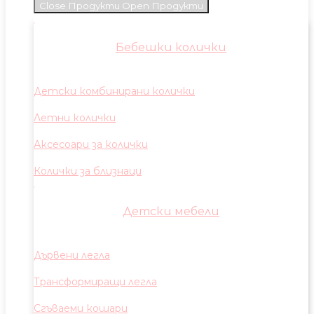
Close Продукти
Open Продукти
Бебешки колички
Детски комбинирани колички
Летни колички
Аксесоари за колички
Колички за близнаци
Детски мебели
Дървени легла
Трансформиращи легла
Сгъваеми кошари