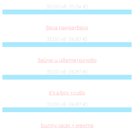
30,00 лв. (15.34 €)
бяла панда+бяло
33,00 лв. (16.87 €)
Зайче и цветя+розово
33,00 лв. (16.87 €)
it’s a boy +сиво
33,00 лв. (16.87 €)
bunny racer + мента