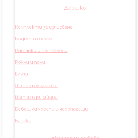
Дрешки
Комплекти за изписване
Бодита и бельо
Ританки и панталони
Рокли и поли
Блузи
Якета и жилетки
Шапки и ръкавици
Бебешки чорапи и чоропогащи
Бански