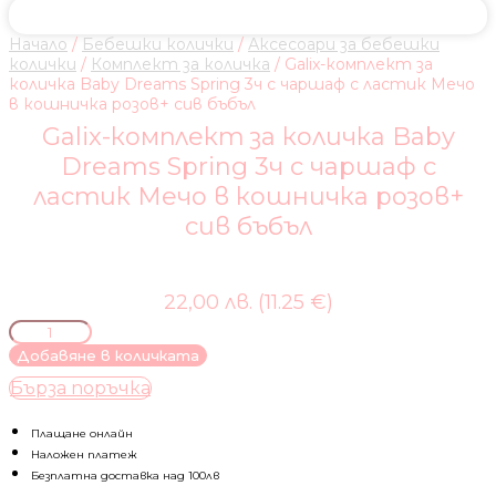
Начало
/
Бебешки колички
/
Аксесоари за бебешки
колички
/
Комплект за количка
/ Galix-комплект за
количка Baby Dreams Spring 3ч с чаршаф с ластик Мечо
в кошничка розов+ сив бъбъл
Galix-комплект за количка Baby
Dreams Spring 3ч с чаршаф с
ластик Мечо в кошничка розов+
сив бъбъл
22,00 лв. (11.25 €)
количество
за
Добавяне в количката
Galix-
Бърза поръчка
комплект
за
количка
Плащане онлайн
Baby
Наложен платеж
Dreams
Безплатна доставка над 100лв