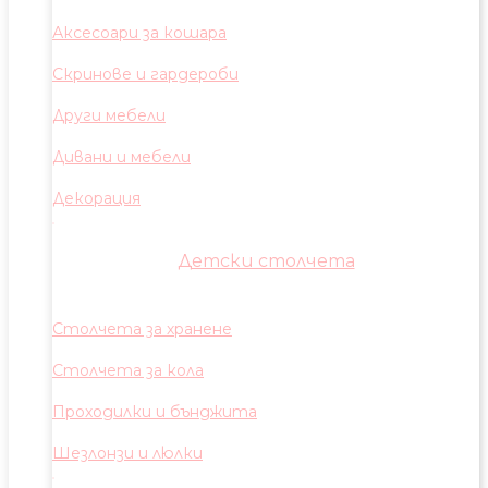
Аксесоари за кошара
Скринове и гардероби
Други мебели
Дивани и мебели
Декорация
Детски столчета
Столчета за хранене
Столчета за кола
Проходилки и бънджита
Шезлонзи и люлки