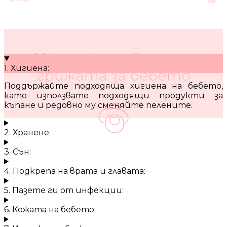
10 кратки съвета за
1. Хигиена:
грижата за бебето
Поддържайте подходяща хигиена на бебето,
като използвате подходящи продукти за
къпане и редовно му сменяйте пелените.
2. Хранене:
3. Сън:
4. Подкрепа на врата и главата:
5. Пазете ги от инфекции:
6. Кожата на бебето: