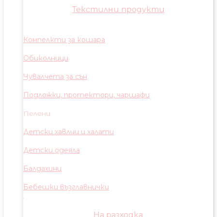
Текстилни продукти
Компелкти за кошара
Обиколници
Чувалчета за сън
Подложки, протектори, чаршафи
Пелени
Детски хавлии и халати
Детски одеяла
Балдахини
Бебешки възглавнички
На разходка