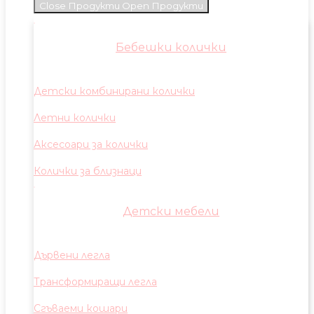
Close Продукти
Open Продукти
Бебешки колички
Детски комбинирани колички
Летни колички
Аксесоари за колички
Колички за близнаци
Детски мебели
Дървени легла
Трансформиращи легла
Сгъваеми кошари