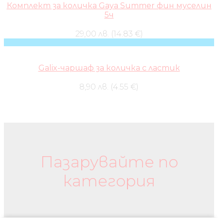
Комплект за количка Gaya Summer фин муселин
5ч
29,00 лв. (14.83 €)
Galix-чаршаф за количка с ластик
8,90 лв. (4.55 €)
Бебешки колички и дрехи
Пазарувайте по
категория