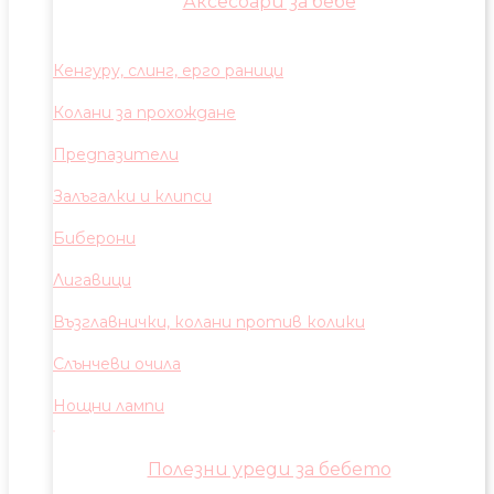
Аксесоари за бебе
Кенгуру, слинг, ерго раници
Колани за прохождане
Предпазители
Залъгалки и клипси
Биберони
Лигавици
Възглавнички, колани против колики
Слънчеви очила
Нощни лампи
Полезни уреди за бебето