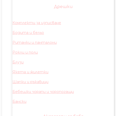
Дрешки
Комплекти за изписване
Бодита и бельо
Ританки и панталони
Рокли и поли
Блузи
Якета и жилетки
Шапки и ръкавици
Бебешки чорапи и чоропогащи
Бански