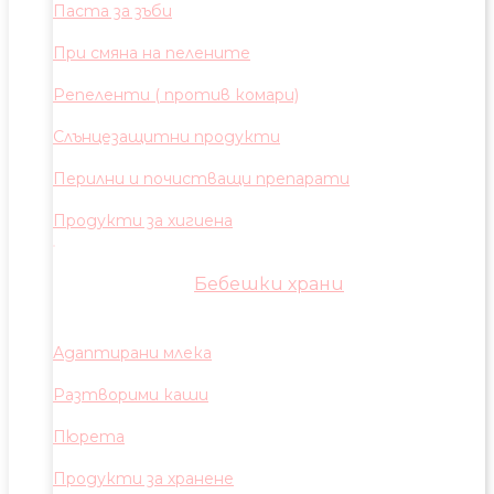
Паста за зъби
При смяна на пелените
Репеленти ( против комари)
Слънцезащитни продукти
Перилни и почистващи препарати
Продукти за хигиена
Бебешки храни
Адаптирани млека
Разтворими каши
Пюрета
Продукти за хранене