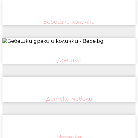
Бебешки колички
Дрешки
Детски мебели
Играчки