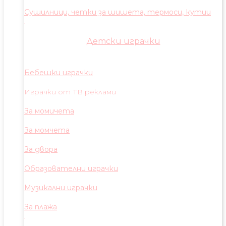
Сушилници, четки за шишета, термоси, кутии
Детски играчки
Бебешки играчки
Играчки от ТВ реклами
За момичета
За момчета
За двора
Образователни играчки
Музикални играчки
За плажа