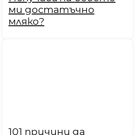
ми достатъчно
мляко?
101 причини да