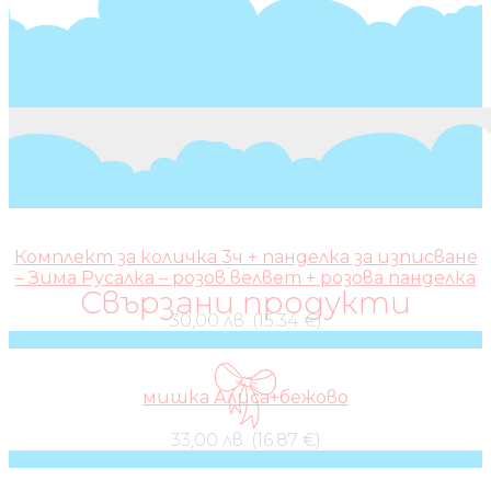
Комплект за количка 3ч + панделка за изписване
– Зима Русалка – розов велвет + розова панделка
Свързани продукти
30,00 лв. (15.34 €)
мишка Алиса+бежово
33,00 лв. (16.87 €)