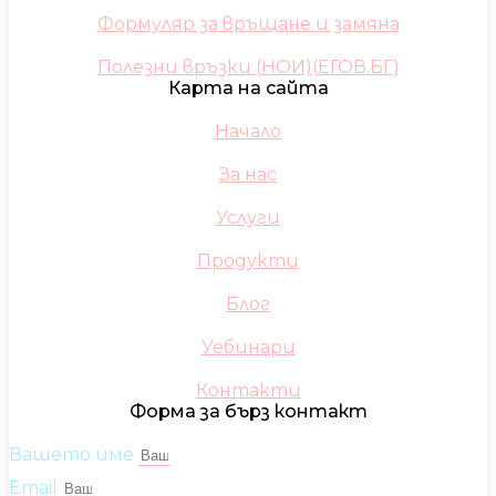
Формуляр за връщане и замяна
Полезни връзки (НОИ)(ЕГОВ.БГ)
Карта на сайта
Начало
За нас
Услуги
Продукти
Блог
Уебинари
Контакти
Форма за бърз контакт
Вашето име
Email