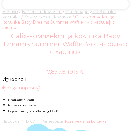
Начало
/
Бебешки колички
/
Аксесоари за бебешки
колички
/
Комплект за количка
/ Galix-комплект за
количка Baby Dreams Summer Waffle 4ч с чаршаф с
ластик
Galix-комплект за количка Baby
Dreams Summer Waffle 4ч с чаршаф
с ластик
17,89 лв. (9.15 €)
Изчерпан
Бърза поръчка
Плащане онлайн
Наложен платеж
Безплатна доставка над 100лв
Продукт #
113107
Категория
Комплект за количка