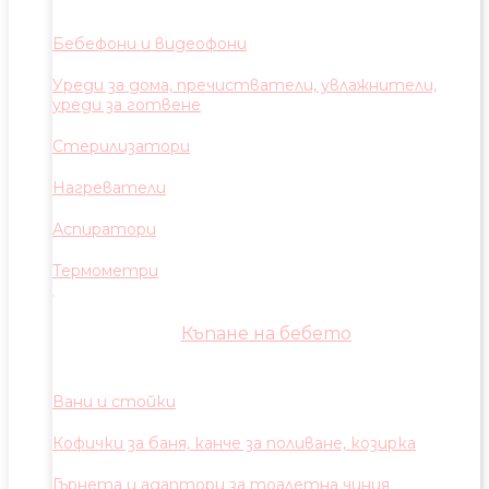
Бебефони и видеофони
Уреди за дома, пречистватели, увлажнители,
уреди за готвене
Стерилизатори
Нагреватели
Аспиратори
Термометри
Къпане на бебето
Вани и стойки
Кофички за баня, канче за поливане, козирка
Гърнета и адаптори за тоалетна чиния