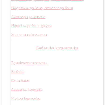
Подложки за вана, стъпала за баня
Акесоари за къпане
Играчки за баня, други
Хигиенни аксесоари
Бебешка козметика
Еднократни пелени
За баня
След баня
Лосиони, кремове
Мокри кърпички