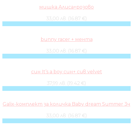
мишка Алиса+розово
33,00 лв. (16.87 €)
bunny racer + мента
33,00 лв. (16.87 €)
син It’s a boy син+ сив velvet
37,99 лв. (19.42 €)
Galix-комплект за количка Baby dream Summer 3ч
33,00 лв. (16.87 €)