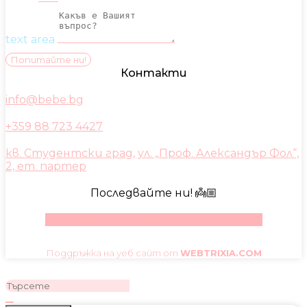
text area
Попитайте ни!
Контакти
info@bebe.bg
+359 88 723 4427
кв. Студентски град, ул. „Проф. Александър Фол“,
2, ет. партер
Последвайте ни! 👼🏼
Facebook
Instagram
Youtube
Pinterest
Поддръжка на уеб сайт от
WEBTRIXIA.COM