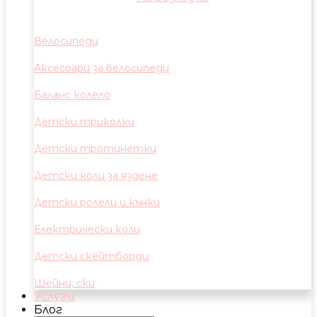
Велосипеди
Аксесоари за велосипеди
Баланс колело
Детски триколки
Детски тротинетки
Детски коли за яздене
Детски ролели и кънки
Електрически коли
Детски скейтборди
Шейни, ски
Услуги
Блог