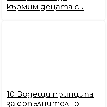
кърмим децата си
10 Водещи принципа
за допълнително