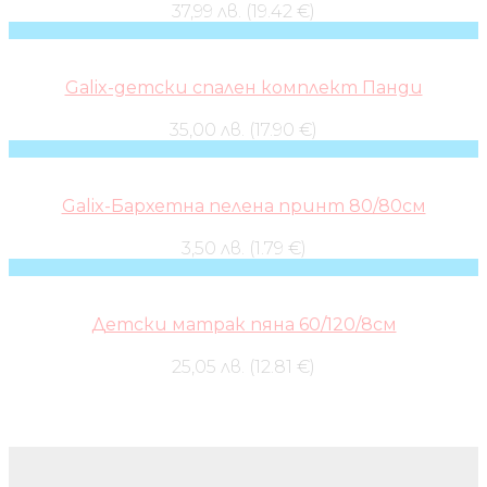
37,99 лв. (19.42 €)
Galix-детски спален комплект Панди
35,00 лв. (17.90 €)
Galix-Бархетна пелена принт 80/80см
3,50 лв. (1.79 €)
Детски матрак пяна 60/120/8см
25,05 лв. (12.81 €)
Бебешки колички и дрехи