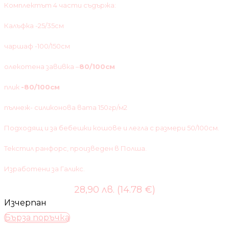
Комплектът 4 части съдържа:
Калъфка -25/35см
чаршаф -100/150см
олекотена завивка –
80/100см
плик
-80/100см
пълнеж- силиконова вата 150гр/м2
Подходящ и за бебешки кошове и легла с размери 50/100см.
Текстил ранфорс, произведен в Полша.
Изработени за Галикс.
28,90 лв. (14.78 €)
Изчерпан
Бърза поръчка