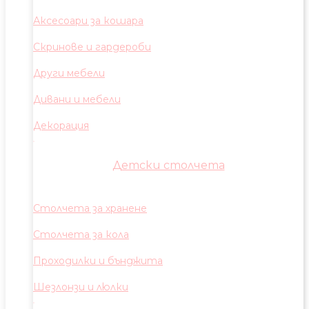
Аксесоари за кошара
Скринове и гардероби
Други мебели
Дивани и мебели
Декорация
Детски столчета
Столчета за хранене
Столчета за кола
Проходилки и бънджита
Шезлонзи и люлки