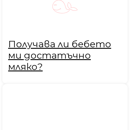
Получава ли бебето
ми достатъчно
мляко?