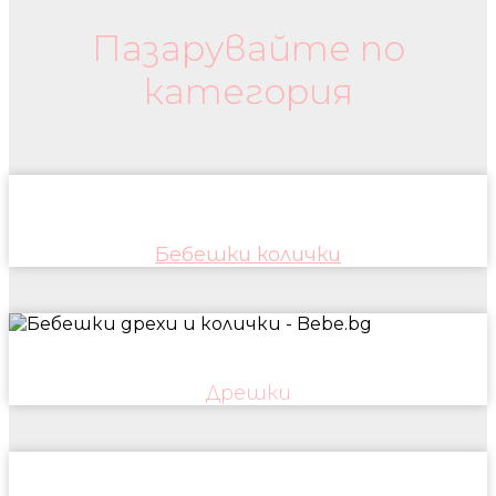
Пазарувайте по
категория
Бебешки колички
Дрешки