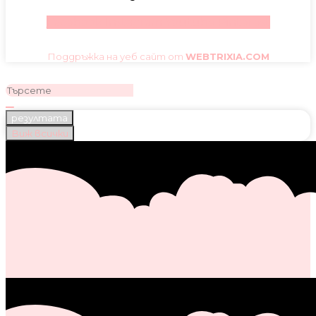
Facebook
Instagram
Youtube
Pinterest
Поддръжка на уеб сайт от
WEBTRIXIA.COM
резултата
Виж всички