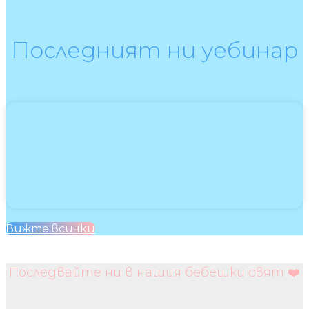
Последният ни уебинар
Вижте всички
Последвайте ни в нашия бебешки свят ❤️