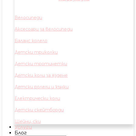
Велосипеди
Аксесоари за велосипеди
Баланс колело
Детски триколки
Детски тротинетки
Детски коли за яздене
Детски ролели и кънки
Електрически коли
Детски скейтборди
Шейни, ски
Услуги
Блог