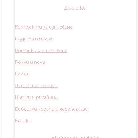
Дрешки
Комплекти за изписване
Бодита и бельо
Ританки и панталони
Рокли и поли
Блузи
Якета и жилетки
Шапки и ръкавици
Бебешки чорапи и чоропогащи
Бански