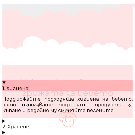
10 кратки съвета за
1. Хигиена:
грижата за бебето
Поддържайте подходяща хигиена на бебето,
като използвате подходящи продукти за
къпане и редовно му сменяйте пелените.
2. Хранене: