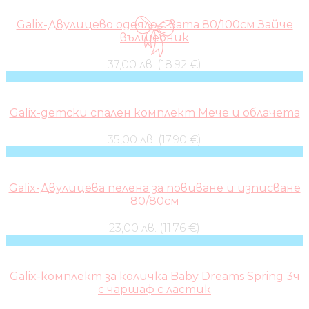
Galix-Двулицево одеяло с вата 80/100см Зайче
вълшебник
37,00 лв. (18.92 €)
Galix-детски спален комплект Мече и облачета
35,00 лв. (17.90 €)
Galix-Двулицева пелена за повиване и изписване
80/80см
23,00 лв. (11.76 €)
Galix-комплект за количка Baby Dreams Spring 3ч
с чаршаф с ластик