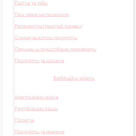
Паста за зъби
При смяна на пелените
Репеленти ( против комари)
Слънцезащитни продукти
Перилни и почистващи препарати
Продукти за хигиена
Бебешки храни
Адаптирани млека
Разтворими каши
Пюрета
Продукти за хранене