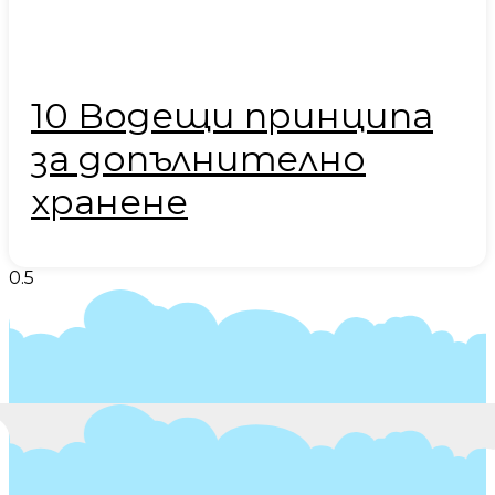
10 Водещи принципа
за допълнително
хранене