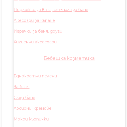
Подложки за вана, стъпала за баня
Акесоари за къпане
Играчки за баня, други
Хигиенни аксесоари
Бебешка козметика
Еднократни пелени
За баня
След баня
Лосиони, кремове
Мокри кърпички