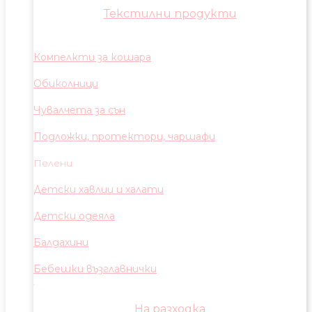
Текстилни продукти
Компелкти за кошара
Обиколници
Чувалчета за сън
Подложки, протектори, чаршафи
Пелени
Детски хавлии и халати
Детски одеяла
Балдахини
Бебешки възглавнички
На разходка