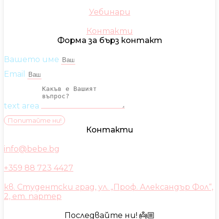
Уебинари
Контакти
Форма за бърз контакт
Вашето име
Email
text area
Попитайте ни!
Контакти
info@bebe.bg
+359 88 723 4427
кв. Студентски град, ул. „Проф. Александър Фол“,
2, ет. партер
Последвайте ни! 👼🏼