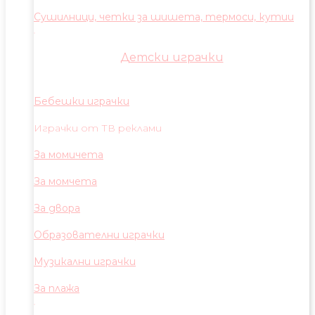
Сушилници, четки за шишета, термоси, кутии
Детски играчки
Бебешки играчки
Играчки от ТВ реклами
За момичета
За момчета
За двора
Образователни играчки
Музикални играчки
За плажа