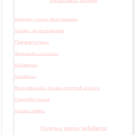
Аксесоари за бебе
Кенгуру, слинг, ерго раници
Колани за прохождане
Предпазители
Залъгалки и клипси
Биберони
Лигавици
Възглавнички, колани против колики
Слънчеви очила
Нощни лампи
Полезни уреди за бебето