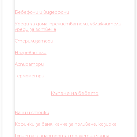
Бебефони и видеофони
Уреди за дома, пречистватели, увлажнители,
уреди за готвене
Стерилизатори
Нагреватели
Аспиратори
Термометри
Къпане на бебето
Вани и стойки
Кофички за баня, канче за поливане, козирка
Гърнета и адаптори за тоалетна чиния