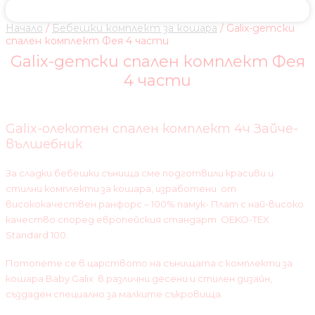
Начало
/
Бебешки комплект за кошара
/ Galix-детски
спален комплект Фея 4 части
Galix-детски спален комплект Фея
4 части
Galix-олекотен спален комплект 4ч Зайче-
вълшебник
За сладки бебешки сънища сме подготвили красиви и
стилни комплекти за кошара, изработени от
висококачествен ранфорс – 100% памук- Плат с най-високо
качество според европейския стандарт OEKO-TEX
Standard 100.
Потопете се в царството на сънищата с комплекти за
кошара Baby Galix в различни десени и стилен дизайн,
създаден специално за малките съкровища.