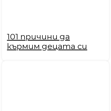
101 причини да
кърмим децата си