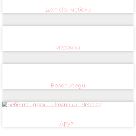
Детски мебели
Играчки
Велосипеди
Други