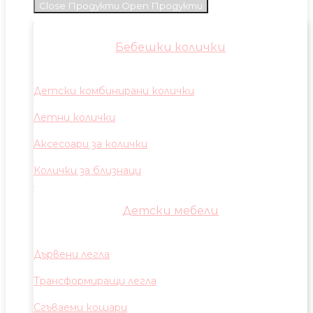
Close Продукти
Open Продукти
Бебешки колички
Детски комбинирани колички
Летни колички
Аксесоари за колички
Колички за близнаци
Детски мебели
Дървени легла
Трансформиращи легла
Сгъваеми кошари