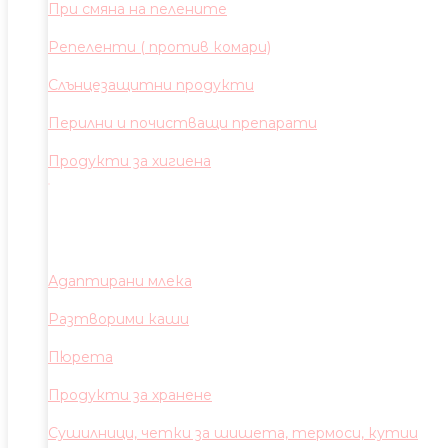
При смяна на пелените
Репеленти ( против комари)
Слънцезащитни продукти
Перилни и почистващи препарати
Продукти за хигиена
Адаптирани млека
Разтворими каши
Пюрета
Продукти за хранене
Сушилници, четки за шишета, термоси, кутии