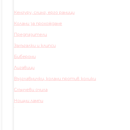
Кенгуру, слинг, ерго раници
Колани за прохождане
Предпазители
Залъгалки и клипси
Биберони
Лигавици
Възглавнички, колани против колики
Слънчеви очила
Нощни лампи