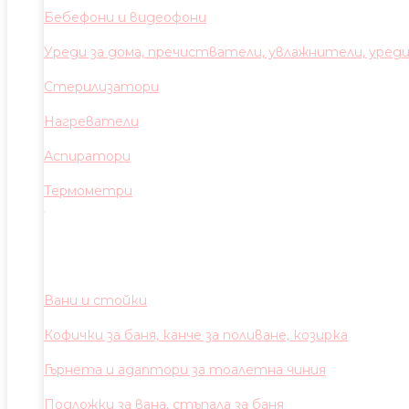
Бебефони и видеофони
Уреди за дома, пречистватели, увлажнители, уред
Стерилизатори
Нагреватели
Аспиратори
Термометри
Вани и стойки
Кофички за баня, канче за поливане, козирка
Гърнета и адаптори за тоалетна чиния
Подложки за вана, стъпала за баня