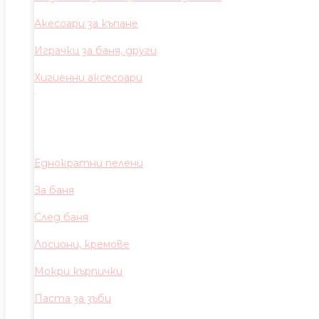
Акесоари за къпане
Играчки за баня, други
Хигиенни аксесоари
Еднократни пелени
За баня
След баня
Лосиони, кремове
Мокри кърпички
Паста за зъби