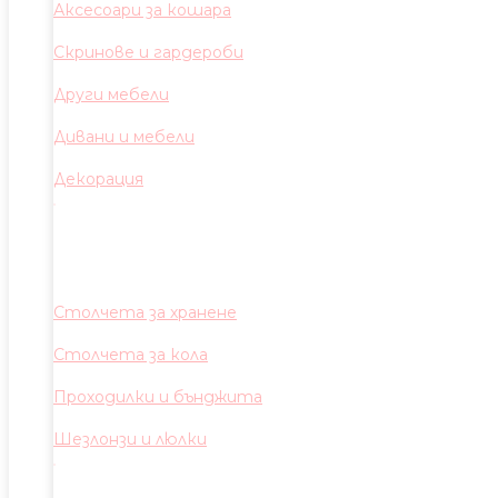
Аксесоари за кошара
Скринове и гардероби
Други мебели
Дивани и мебели
Декорация
Столчета за хранене
Столчета за кола
Проходилки и бънджита
Шезлонзи и люлки