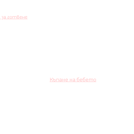
и за готвене
Къпане на бебето