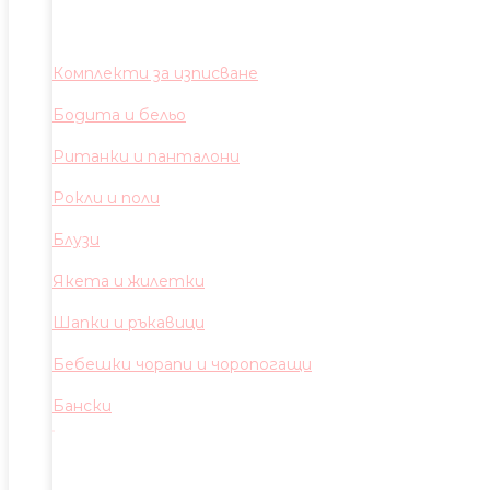
Комплекти за изписване
Бодита и бельо
Ританки и панталони
Рокли и поли
Блузи
Якета и жилетки
Шапки и ръкавици
Бебешки чорапи и чоропогащи
Бански