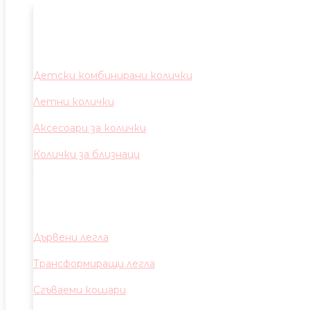
Детски комбинирани колички
Летни колички
Аксесоари за колички
Колички за близнаци
Дървени легла
Трансформиращи легла
Сгъваеми кошари