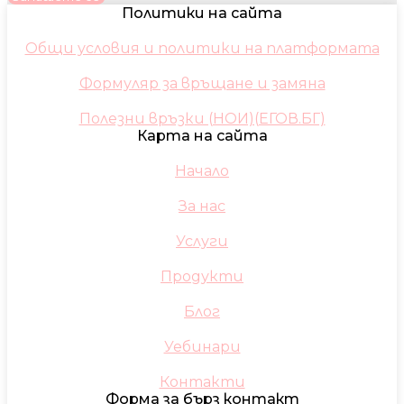
Политики на сайта
Общи условия и политики на платформата
Формуляр за връщане и замяна
Полезни връзки (НОИ)(ЕГОВ.БГ)
Карта на сайта
Начало
За нас
Услуги
Продукти
Блог
Уебинари
Контакти
Форма за бърз контакт