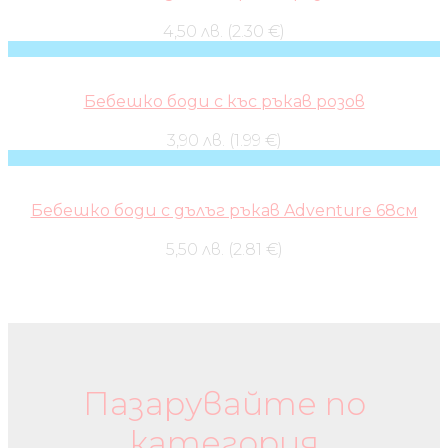
4,50 лв. (2.30 €)
Бебешко боди с къс ръкав розов
3,90 лв. (1.99 €)
Бебешко боди с дълъг ръкав Adventure 68см
5,50 лв. (2.81 €)
Бебешки колички и дрехи
Пазарувайте по
категория