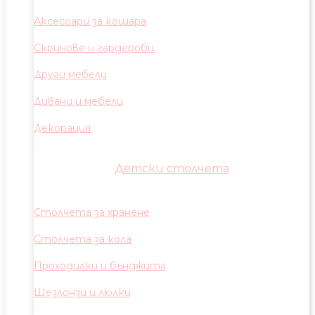
Аксесоари за кошара
Скринове и гардероби
Други мебели
Дивани и мебели
Декорация
Детски столчета
Столчета за хранене
Столчета за кола
Проходилки и бънджита
Шезлонзи и люлки