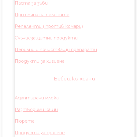
Паста за зъби
При смяна на пелените
Репеленти ( против комари)
Слънцезащитни продукти
Перилни и почистващи препарати
Продукти за хигиена
Бебешки храни
Адаптирани млека
Разтворими каши
Пюрета
Продукти за хранене