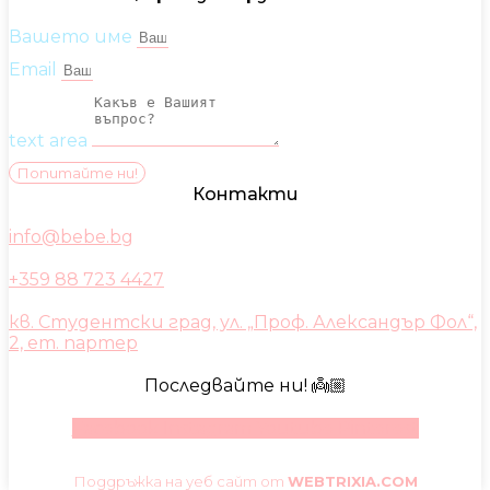
Вашето име
Email
text area
Попитайте ни!
Контакти
info@bebe.bg
+359 88 723 4427
кв. Студентски град, ул. „Проф. Александър Фол“,
2, ет. партер
Последвайте ни! 👼🏼
Facebook
Instagram
Youtube
Pinterest
Поддръжка на уеб сайт от
WEBTRIXIA.COM