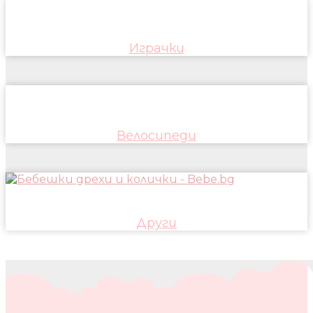
Играчки
Велосипеди
Други