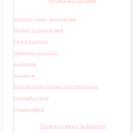
Аксесоари за бебе
Кенгуру, слинг, ерго раници
Колани за прохождане
Предпазители
Залъгалки и клипси
Биберони
Лигавици
Възглавнички, колани против колики
Слънчеви очила
Нощни лампи
Полезни уреди за бебето