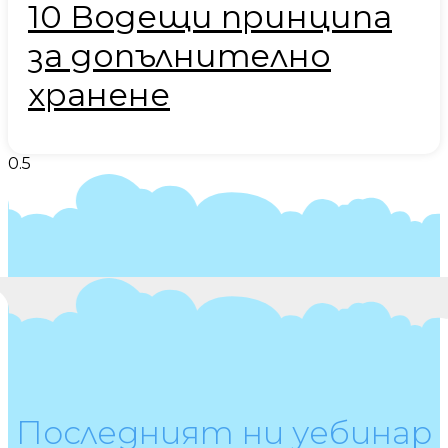
10 Водещи принципа
за допълнително
хранене
Последният ни уебинар