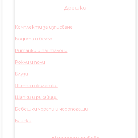
Дрешки
Комплекти за изписване
Бодита и бельо
Ританки и панталони
Рокли и поли
Блузи
Якета и жилетки
Шапки и ръкавици
Бебешки чорапи и чоропогащи
Бански