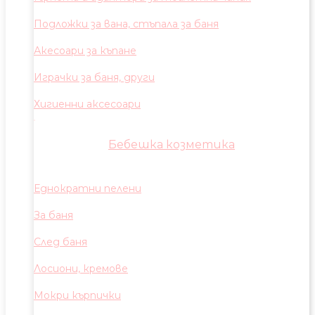
Подложки за вана, стъпала за баня
Акесоари за къпане
Играчки за баня, други
Хигиенни аксесоари
Бебешка козметика
Еднократни пелени
За баня
След баня
Лосиони, кремове
Мокри кърпички