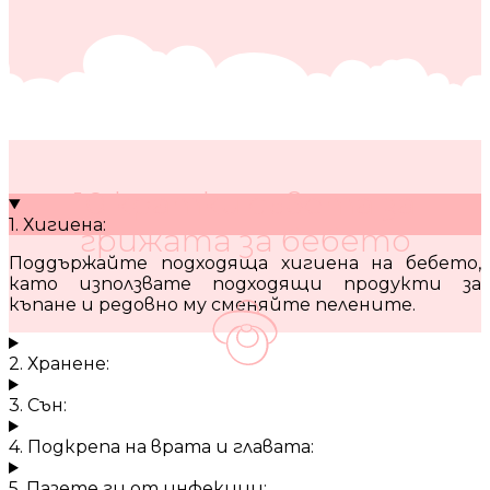
10 кратки съвета за
1. Хигиена:
грижата за бебето
Поддържайте подходяща хигиена на бебето,
като използвате подходящи продукти за
къпане и редовно му сменяйте пелените.
2. Хранене:
3. Сън:
4. Подкрепа на врата и главата:
5. Пазете ги от инфекции: