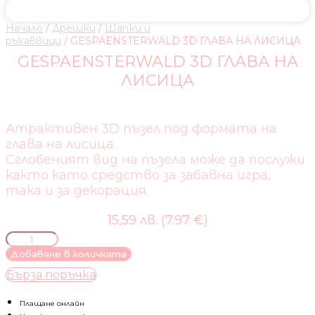
Начало
/
Дрешки
/
Шапки и
ръкаввици
/ GESPAENSTERWALD 3D ГЛАВА НА ЛИСИЦА
GESPAENSTERWALD 3D ГЛАВА НА
ЛИСИЦА
Атрактивен 3D пъзел под формата на
глава на лисица.
Сглобеният вид на пъзела може да послужи
както като средство за забавна игра,
така и за декорация.
15,59 лв. (7.97 €)
количество
за
Добавяне в количката
GESPAENSTERWALD
Бърза поръчка
3D
ГЛАВА
НА
Плащане онлайн