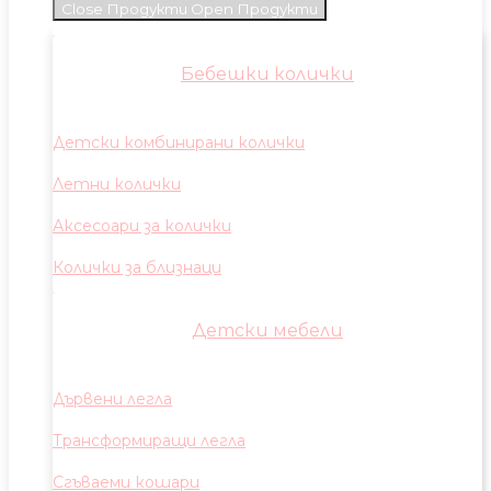
Close Продукти
Open Продукти
Бебешки колички
Детски комбинирани колички
Летни колички
Аксесоари за колички
Колички за близнаци
Детски мебели
Дървени легла
Трансформиращи легла
Сгъваеми кошари