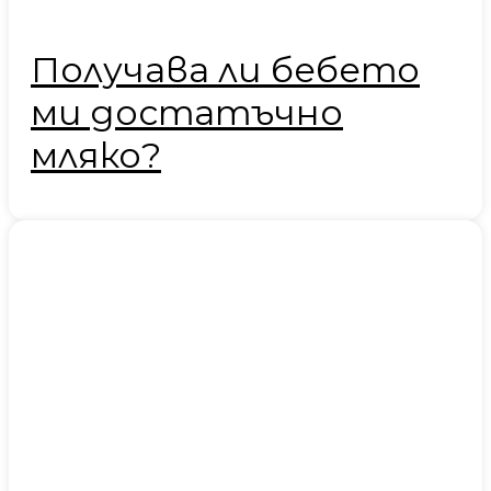
Получава ли бебето
ми достатъчно
мляко?