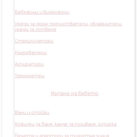
Бебефони и видеофони
Уреди за дома, пречистватели, увлажнители,
уреди за готвене
Стерилизатори
Нагреватели
Аспиратори
Термометри
Къпане на бебето
Вани и стойки
Кофички за баня, канче за поливане, козирка
Гърнета и адаптори за тоалетна чиния