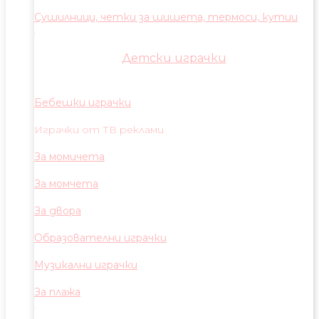
Сушилници, четки за шишета, термоси, кутии
Детски играчки
Бебешки играчки
Играчки от ТВ реклами
За момичета
За момчета
За двора
Образователни играчки
Музикални играчки
За плажа