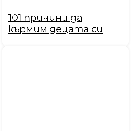
101 причини да
кърмим децата си