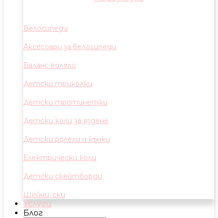
Велосипеди
Аксесоари за велосипеди
Баланс колело
Детски триколки
Детски тротинетки
Детски коли за яздене
Детски ролели и кънки
Електрически коли
Детски скейтборди
Шейни, ски
Услуги
Блог