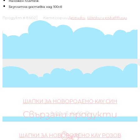
ЛИСИЦА
Наложен платеж
Безплатна доставка над 100лв
Продукт #
8602
Категории
Дрешки
,
Шапки и ръкаввици
ШАПКИ ЗА НОВОРОДЕНО KAY СИН
Свързани продукти
8,00 лв. (4.09 €)
ШАПКИ ЗА НОВОРОДЕНО KAY РОЗОВ