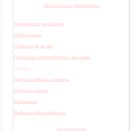
Текстилни продукти
Компелкти за кошара
Обиколници
Чувалчета за сън
Подложки, протектори, чаршафи
Пелени
Детски хавлии и халати
Детски одеяла
Балдахини
Бебешки възглавнички
На разходка