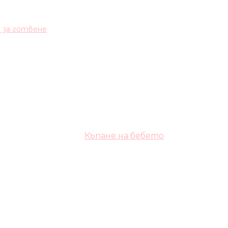
и за готвене
Къпане на бебето