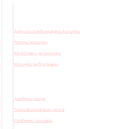
Детски комбинирани колички
Летни колички
Аксесоари за колички
Колички за близнаци
Дървени легла
Трансформиращи легла
Сгъваеми кошари