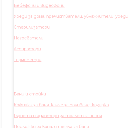
Бебефони и видеофони
Уреди за дома, пречистватели, увлажнители, уред
Стерилизатори
Нагреватели
Аспиратори
Термометри
Вани и стойки
Кофички за баня, канче за поливане, козирка
Гърнета и адаптори за тоалетна чиния
Подложки за вана, стъпала за баня