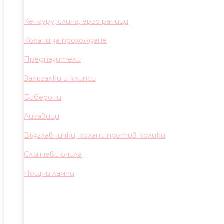
Кенгуру, слинг, ерго раници
Колани за прохождане
Предпазители
Залъгалки и клипси
Биберони
Лигавици
Възглавнички, колани против колики
Слънчеви очила
Нощни лампи