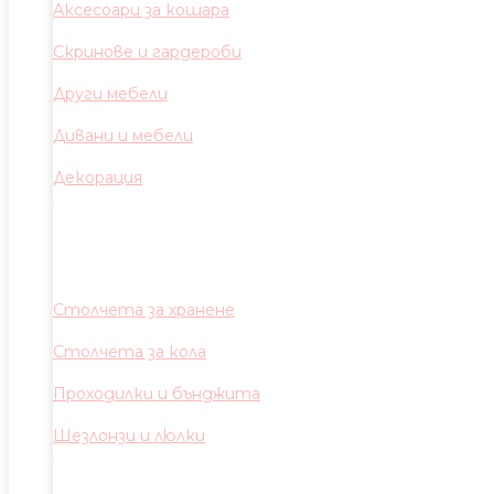
Аксесоари за кошара
Скринове и гардероби
Други мебели
Дивани и мебели
Декорация
Столчета за хранене
Столчета за кола
Проходилки и бънджита
Шезлонзи и люлки