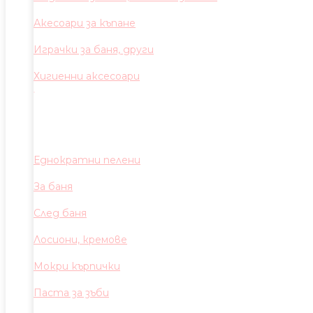
Акесоари за къпане
Играчки за баня, други
Хигиенни аксесоари
Еднократни пелени
За баня
След баня
Лосиони, кремове
Мокри кърпички
Паста за зъби