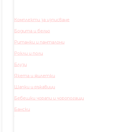
Комплекти за изписване
Бодита и бельо
Ританки и панталони
Рокли и поли
Блузи
Якета и жилетки
Шапки и ръкавици
Бебешки чорапи и чоропогащи
Бански