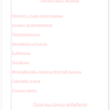
Аксесоари за бебе
Кенгуру, слинг, ерго раници
Колани за прохождане
Предпазители
Залъгалки и клипси
Биберони
Лигавици
Възглавнички, колани против колики
Слънчеви очила
Нощни лампи
Полезни уреди за бебето