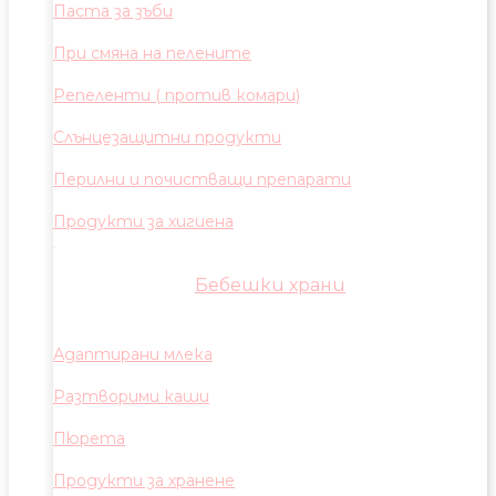
Паста за зъби
При смяна на пелените
Репеленти ( против комари)
Слънцезащитни продукти
Перилни и почистващи препарати
Продукти за хигиена
Бебешки храни
Адаптирани млека
Разтворими каши
Пюрета
Продукти за хранене