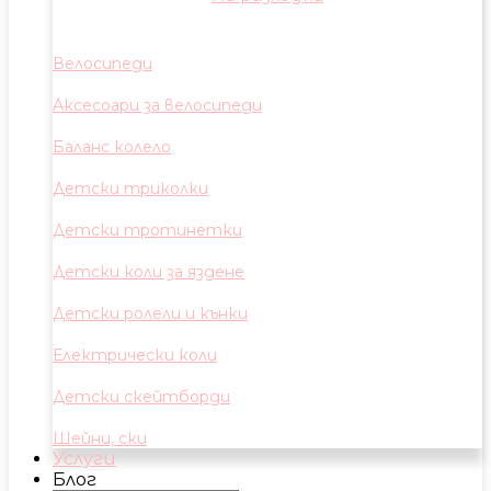
Велосипеди
Аксесоари за велосипеди
Баланс колело
Детски триколки
Детски тротинетки
Детски коли за яздене
Детски ролели и кънки
Електрически коли
Детски скейтборди
Шейни, ски
Услуги
Блог