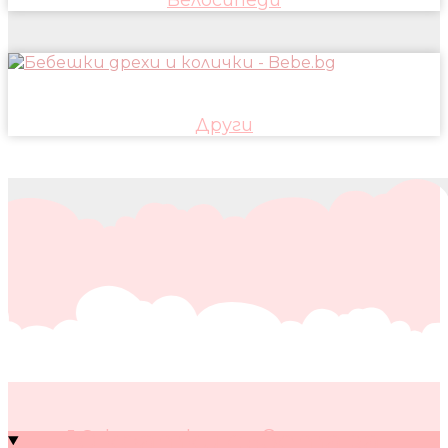
Други
10 кратки съвета за