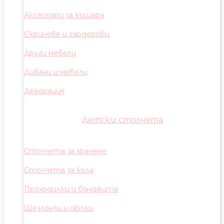
Аксесоари за кошара
Скринове и гардероби
Други мебели
Дивани и мебели
Декорация
Детски столчета
Столчета за хранене
Столчета за кола
Проходилки и бънджита
Шезлонзи и люлки