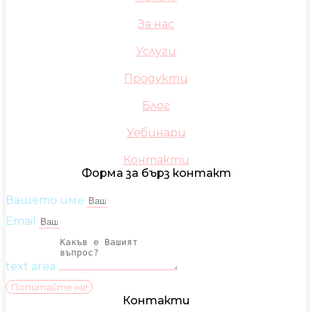
За нас
Услуги
Продукти
Блог
Уебинари
Контакти
Форма за бърз контакт
Вашето име
Email
text area
Попитайте ни!
Контакти