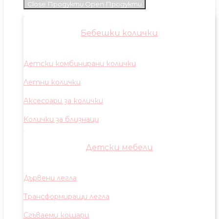
Close Продукти
Open Продукти
Бебешки колички
Детски комбинирани колички
Летни колички
Аксесоари за колички
Колички за близнаци
Детски мебели
Дървени легла
Трансформиращи легла
Сгъваеми кошари