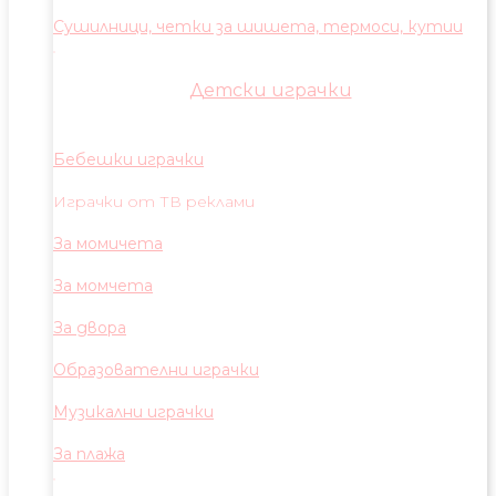
Сушилници, четки за шишета, термоси, кутии
Детски играчки
Бебешки играчки
Играчки от ТВ реклами
За момичета
За момчета
За двора
Образователни играчки
Музикални играчки
За плажа