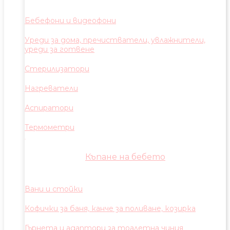
Бебефони и видеофони
Уреди за дома, пречистватели, увлажнители,
уреди за готвене
Стерилизатори
Нагреватели
Аспиратори
Термометри
Къпане на бебето
Вани и стойки
Кофички за баня, канче за поливане, козирка
Гърнета и адаптори за тоалетна чиния