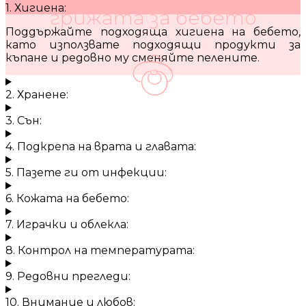
1. Хигиена:
грижата за бебето
Поддържайте подходяща хигиена на бебето,
като използвате подходящи продукти за
къпане и редовно му сменяйте пелените.
2. Хранене:
3. Сън:
4. Подкрепа на врата и главата:
5. Пазете ги от инфекции:
6. Кожата на бебето:
7. Играчки и облекла:
8. Контрол на температурата:
9. Редовни прегледи:
10. Внимание и любов: