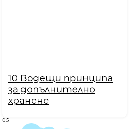
10 Водещи принципа
за допълнително
хранене