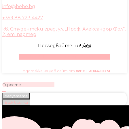
info@bebe.bg
+359 88 723 4427
кв. Студентски град, ул. „Проф. Александър Фол“,
2, ет. партер
Последвайте ни! 👼🏼
Facebook
Instagram
Youtube
Pinterest
Поддръжка на уеб сайт от
WEBTRIXIA.COM
резултата
Виж всички