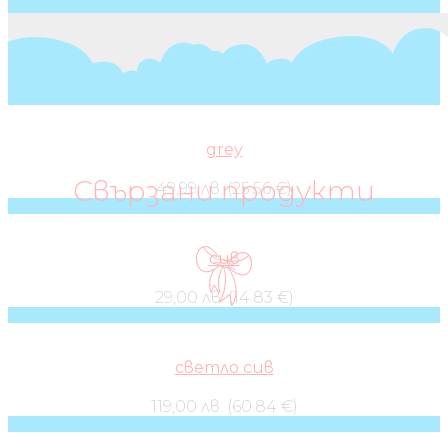
grey
Свързани продукти
49,99 лв. (25.56 €)
сив
29,00 лв. (14.83 €)
светло сив
119,00 лв. (60.84 €)