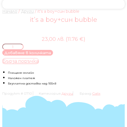
Начало
/
Други
/ it’s a boy+син bubble
it’s a boy+син bubble
23,00 лв. (11.76 €)
количество
за
Добавяне в количката
it's
Бърза поръчка
a
boy+син
bubble
Плащане онлайн
Наложен платеж
Безплатна доставка над 100лв
Продукт #
0710
Категория
Други
Бранд
Galix