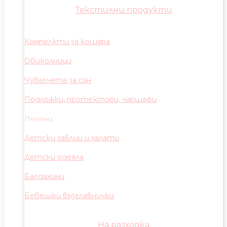
Текстилни продукти
Компелкти за кошара
Обиколници
Чувалчета за сън
Подложки, протектори, чаршафи
Пелени
Детски хавлии и халати
Детски одеяла
Балдахини
Бебешки възглавнички
На разходка