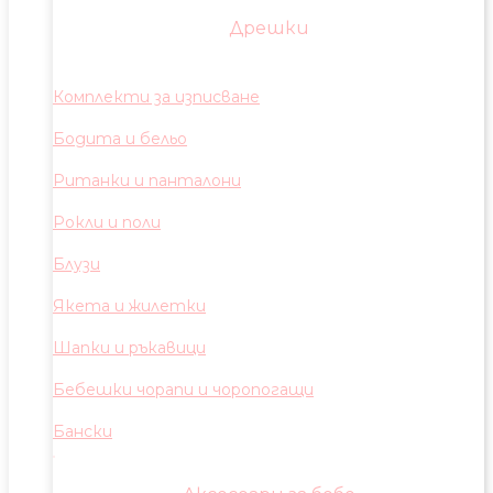
Дрешки
Комплекти за изписване
Бодита и бельо
Ританки и панталони
Рокли и поли
Блузи
Якета и жилетки
Шапки и ръкавици
Бебешки чорапи и чоропогащи
Бански