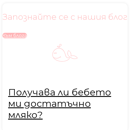
Запознайте се с нашия блог
Към блога
Получава ли бебето
ми достатъчно
мляко?