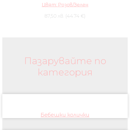
Цвят: Розов/Зелен
87,50 лв. (44.74 €)
Бебешки колички и дрехи
Пазарувайте по
категория
Бебешки колички