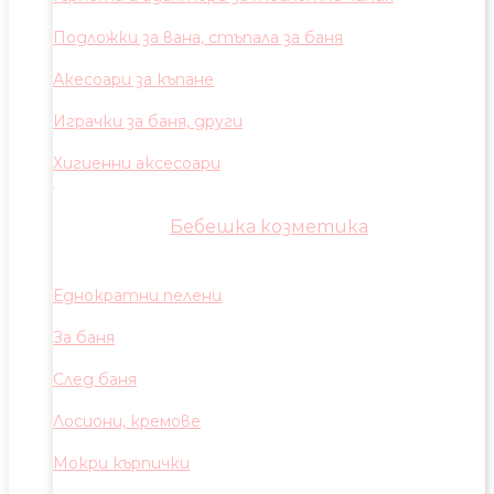
Подложки за вана, стъпала за баня
Акесоари за къпане
Играчки за баня, други
Хигиенни аксесоари
Бебешка козметика
Еднократни пелени
За баня
След баня
Лосиони, кремове
Мокри кърпички