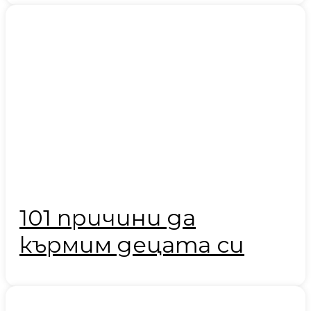
101 причини да
кърмим децата си