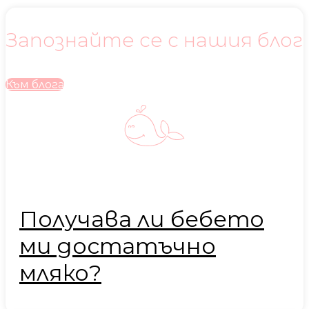
Запознайте се с нашия блог
Към блога
Получава ли бебето
ми достатъчно
мляко?