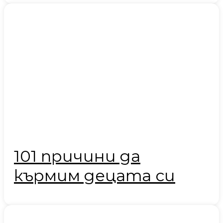
101 причини да
кърмим децата си