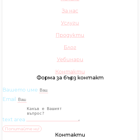
За нас
Услуги
Продукти
Блог
Уебинари
Контакти
Форма за бърз контакт
Вашето име
Email
text area
Попитайте ни!
Контакти