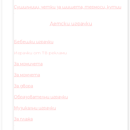
Сушилници, четки за шишета, термоси, кутии
Детски играчки
Бебешки играчки
Играчки от ТВ реклами
За момичета
За момчета
За двора
Образователни играчки
Музикални играчки
За плажа