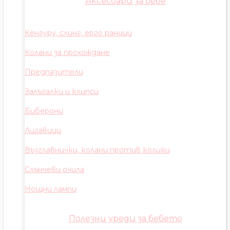
Аксесоари за бебе
Кенгуру, слинг, ерго раници
Колани за прохождане
Предпазители
Залъгалки и клипси
Биберони
Лигавици
Възглавнички, колани против колики
Слънчеви очила
Нощни лампи
Полезни уреди за бебето