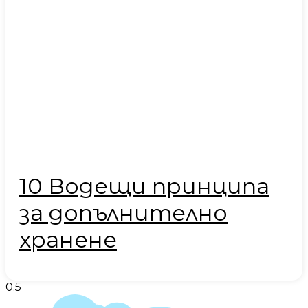
10 Водещи принципа
за допълнително
хранене