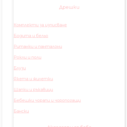
Дрешки
Комплекти за изписване
Бодита и бельо
Ританки и панталони
Рокли и поли
Блузи
Якета и жилетки
Шапки и ръкавици
Бебешки чорапи и чоропогащи
Бански