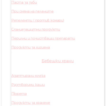
Паста за зъби
При смяна на пелените
Репеленти ( против комари)
Слънцезащитни продукти
Перилни и почистващи препарати
Продукти за хигиена
Бебешки храни
Адаптирани млека
Разтворими каши
Пюрета
Продукти за хранене