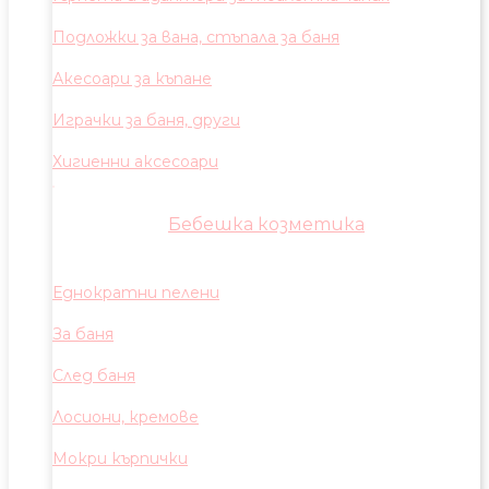
Подложки за вана, стъпала за баня
Акесоари за къпане
Играчки за баня, други
Хигиенни аксесоари
Бебешка козметика
Еднократни пелени
За баня
След баня
Лосиони, кремове
Мокри кърпички