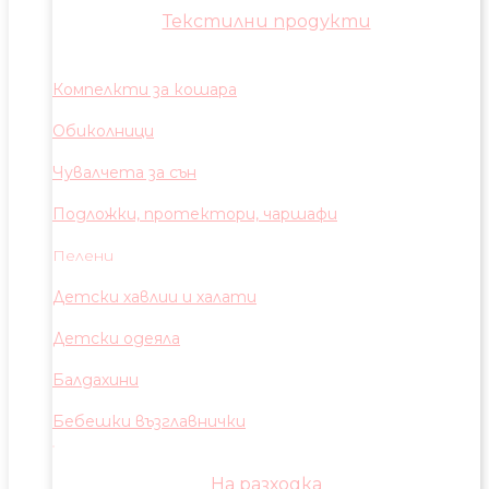
Текстилни продукти
Компелкти за кошара
Обиколници
Чувалчета за сън
Подложки, протектори, чаршафи
Пелени
Детски хавлии и халати
Детски одеяла
Балдахини
Бебешки възглавнички
На разходка