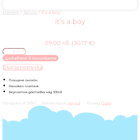
Начало
/
Други
/ it’s a boy
it’s a boy
59,00 лв. (30.17 €)
количество
за
Добавяне в количката
it's
Бърза поръчка
a
boy
Плащане онлайн
Наложен платеж
Безплатна доставка над 100лв
Продукт #
2659
Категория
Други
Бранд
Gusio