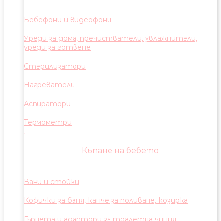
Бебефони и видеофони
Уреди за дома, пречистватели, увлажнители,
уреди за готвене
Стерилизатори
Нагреватели
Аспиратори
Термометри
Къпане на бебето
Вани и стойки
Кофички за баня, канче за поливане, козирка
Гърнета и адаптори за тоалетна чиния