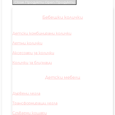
Close Продукти
Open Продукти
Бебешки колички
Детски комбинирани колички
Летни колички
Аксесоари за колички
Колички за близнаци
Детски мебели
Дървени легла
Трансформиращи легла
Сгъваеми кошари