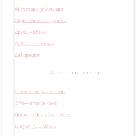
Аксесоари за кошара
Скринове и гардероби
Други мебели
Дивани и мебели
Декорация
Детски столчета
Столчета за хранене
Столчета за кола
Проходилки и бънджита
Шезлонзи и люлки