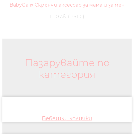
BabyGalix Скрънчи аксесоар за мама и за мен
1,00 лв. (0.51 €)
Бебешки колички и дрехи
Пазарувайте по
категория
Бебешки колички