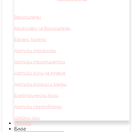
Велосипеди
Аксесоари за велосипеди
Баланс колело
Детски триколки
Детски тротинетки
Детски коли за яздене
Детски ролели и кънки
Електрически коли
Детски скейтборди
Шейни, ски
Услуги
Блог