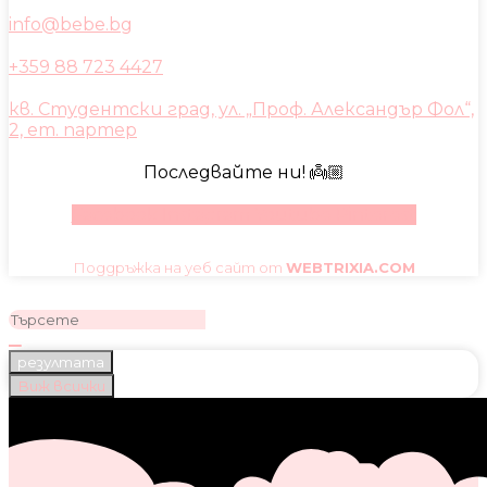
info@bebe.bg
+359 88 723 4427
кв. Студентски град, ул. „Проф. Александър Фол“,
2, ет. партер
Последвайте ни! 👼🏼
Facebook
Instagram
Youtube
Pinterest
Поддръжка на уеб сайт от
WEBTRIXIA.COM
резултата
Виж всички