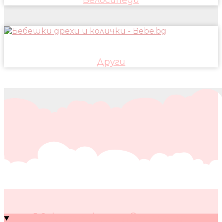
Други
10 кратки съвета за