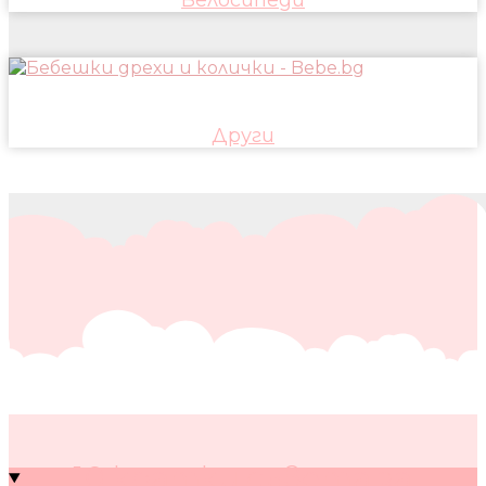
Други
10 кратки съвета за