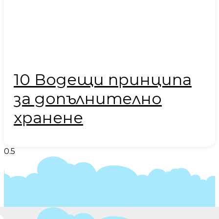
10 Водещи принципа
за допълнително
хранене