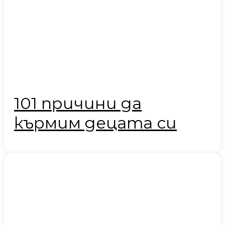
101 причини да
кърмим децата си