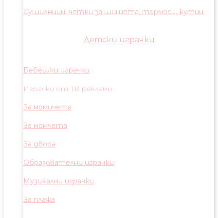
Сушилници, четки за шишета, термоси, кутии
Детски играчки
Бебешки играчки
Играчки от ТВ реклами
За момичета
За момчета
За двора
Образователни играчки
Музикални играчки
За плажа