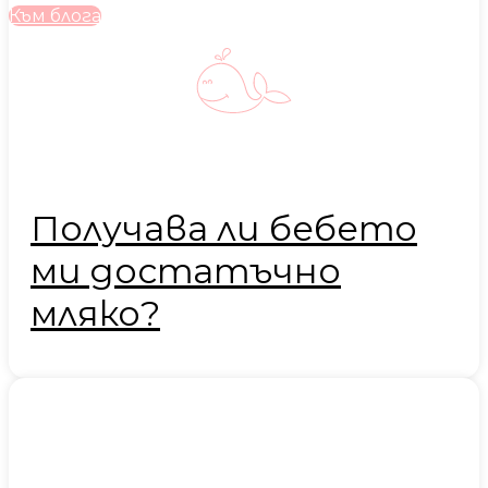
Към блога
Получава ли бебето
ми достатъчно
мляко?