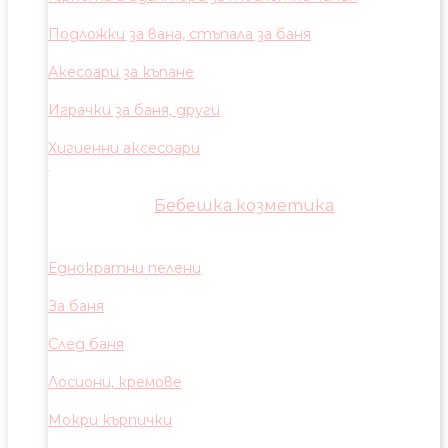
Подложки за вана, стъпала за баня
Акесоари за къпане
Играчки за баня, други
Хигиенни аксесоари
Бебешка козметика
Еднократни пелени
За баня
След баня
Лосиони, кремове
Мокри кърпички