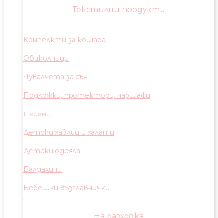
Текстилни продукти
Компелкти за кошара
Обиколници
Чувалчета за сън
Подложки, протектори, чаршафи
Пелени
Детски хавлии и халати
Детски одеяла
Балдахини
Бебешки възглавнички
На разходка