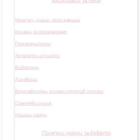
Аксесоари за бебе
Кенгуру, слинг, ерго раници
Колани за прохождане
Предпазители
Залъгалки и клипси
Биберони
Лигавици
Възглавнички, колани против колики
Слънчеви очила
Нощни лампи
Полезни уреди за бебето