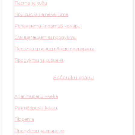
Паста за зъби
При смяна на пелените
Репеленти ( против комари)
Слънцезащитни продукти
Перилни и почистващи препарати
Продукти за хигиена
Бебешки храни
Адаптирани млека
Разтворими каши
Пюрета
Продукти за хранене