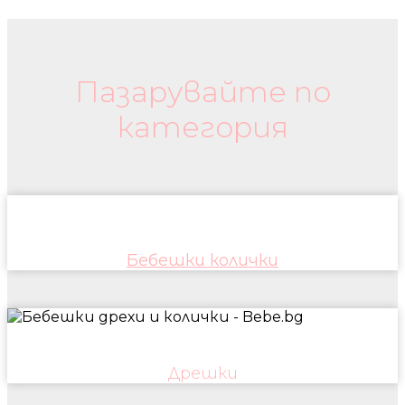
Бебешки колички и дрехи
Пазарувайте по
категория
Бебешки колички
Дрешки