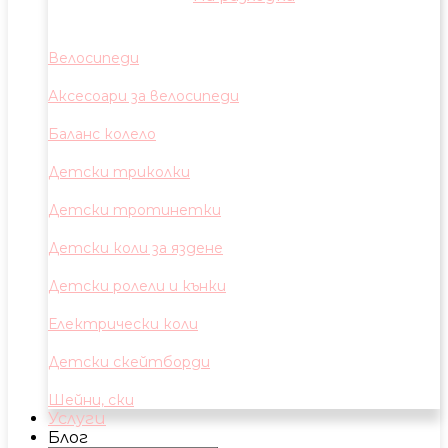
Велосипеди
Аксесоари за велосипеди
Баланс колело
Детски триколки
Детски тротинетки
Детски коли за яздене
Детски ролели и кънки
Електрически коли
Детски скейтборди
Шейни, ски
Услуги
Блог