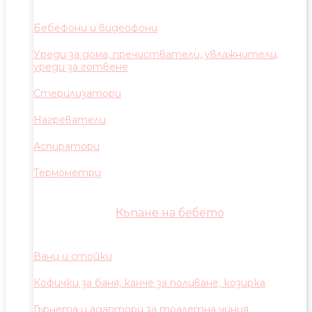
Бебефони и видеофони
Уреди за дома, пречистватели, увлажнители,
уреди за готвене
Стерилизатори
Нагреватели
Аспиратори
Термометри
Къпане на бебето
Вани и стойки
Кофички за баня, канче за поливане, козирка
Гърнета и адаптори за тоалетна чиния