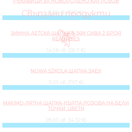
РЪКАВИЦИ ЗА НОВОРОДЕНО KAY РОЗОВ
Свързани продукти
6,30 лв. (3.22 €)
ЗИМНА ДЕТСКА ШАПКА 6-36М СИВА 2 БРОЯ
KEABABIES
54,98 лв. (28.11 €)
NOWA SZKOLA ШАПКА ЗАЕК
15,59 лв. (7.97 €)
MAXIMO-ЛЯТНА ШАПКА-КЪРПА РОЗОВА НА БЕЛИ
ТОЧКИ, ЦВЕТЯ
28,00 лв. (14.32 €)