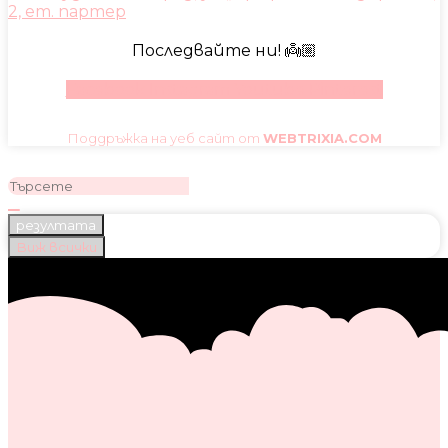
2, ет. партер
Последвайте ни! 👼🏼
Facebook
Instagram
Youtube
Pinterest
Поддръжка на уеб сайт от
WEBTRIXIA.COM
резултата
Виж всички