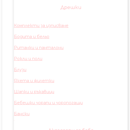
Дрешки
Комплекти за изписване
Бодита и бельо
Ританки и панталони
Рокли и поли
Блузи
Якета и жилетки
Шапки и ръкавици
Бебешки чорапи и чоропогащи
Бански