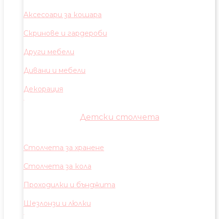
Аксесоари за кошара
Скринове и гардероби
Други мебели
Дивани и мебели
Декорация
Детски столчета
Столчета за хранене
Столчета за кола
Проходилки и бънджита
Шезлонзи и люлки