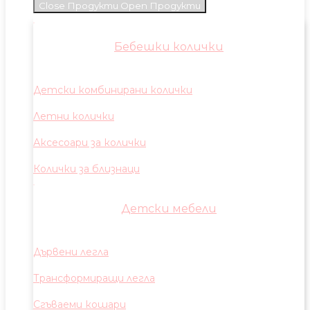
Close Продукти
Open Продукти
Бебешки колички
Детски комбинирани колички
Летни колички
Аксесоари за колички
Колички за близнаци
Детски мебели
Дървени легла
Трансформиращи легла
Сгъваеми кошари