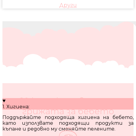
Други
10 кратки съвета за
1. Хигиена:
грижата за бебето
Поддържайте подходяща хигиена на бебето,
като използвате подходящи продукти за
къпане и редовно му сменяйте пелените.