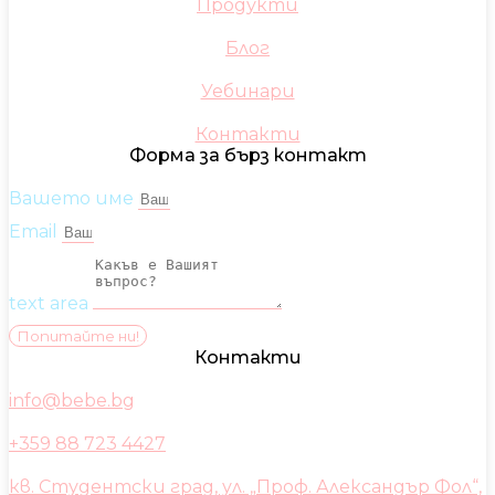
Продукти
Блог
Уебинари
Контакти
Форма за бърз контакт
Вашето име
Email
text area
Попитайте ни!
Контакти
info@bebe.bg
+359 88 723 4427
кв. Студентски град, ул. „Проф. Александър Фол“,