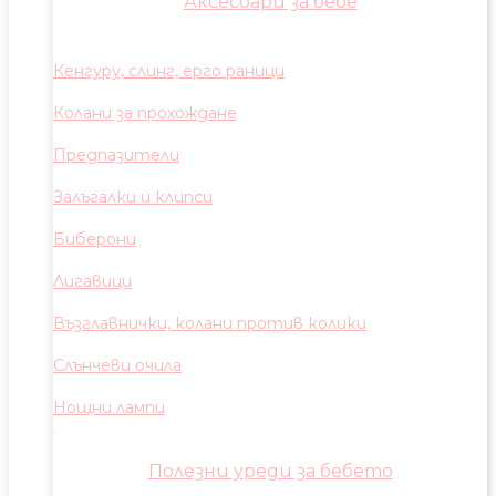
Аксесоари за бебе
Кенгуру, слинг, ерго раници
Колани за прохождане
Предпазители
Залъгалки и клипси
Биберони
Лигавици
Възглавнички, колани против колики
Слънчеви очила
Нощни лампи
Полезни уреди за бебето