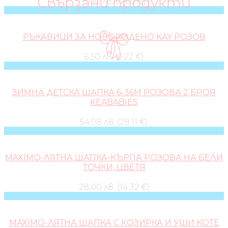
Свързани продукти
8,00 лв. (4.09 €)
РЪКАВИЦИ ЗА НОВОРОДЕНО KAY РОЗОВ
6,30 лв. (3.22 €)
ЗИМНА ДЕТСКА ШАПКА 6-36М РОЗОВА 2 БРОЯ
KEABABIES
54,98 лв. (28.11 €)
MAXIMO-ЛЯТНА ШАПКА-КЪРПА РОЗОВА НА БЕЛИ
ТОЧКИ, ЦВЕТЯ
28,00 лв. (14.32 €)
MAXIMO-ЛЯТНА ШАПКА С КОЗИРКА И УШИ КОТЕ