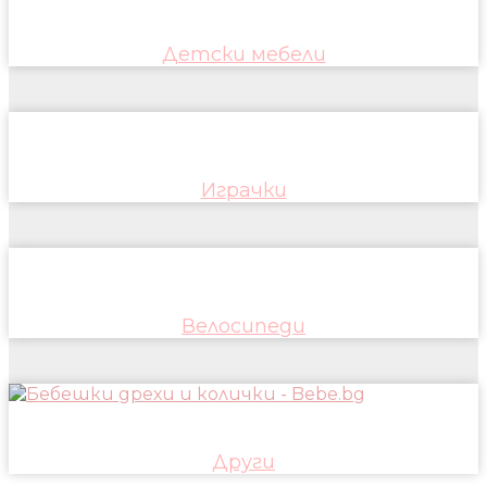
Детски мебели
Играчки
Велосипеди
Други