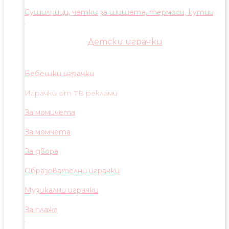
Сушилници, четки за шишета, термоси, кутии
Детски играчки
Бебешки играчки
Играчки от ТВ реклами
За момичета
За момчета
За двора
Образователни играчки
Музикални играчки
За плажа