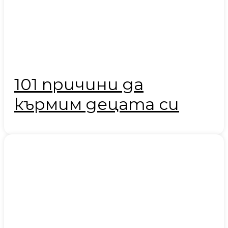
101 причини да
кърмим децата си