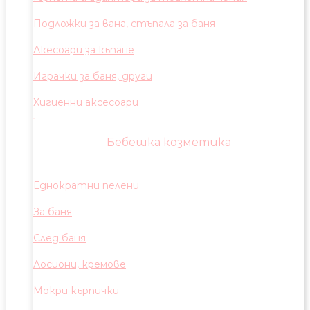
Подложки за вана, стъпала за баня
Акесоари за къпане
Играчки за баня, други
Хигиенни аксесоари
Бебешка козметика
Еднократни пелени
За баня
След баня
Лосиони, кремове
Мокри кърпички