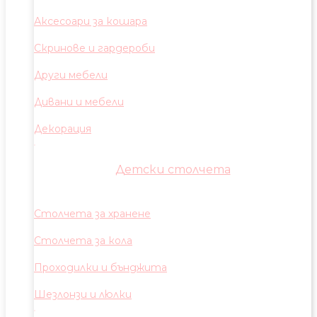
Аксесоари за кошара
Скринове и гардероби
Други мебели
Дивани и мебели
Декорация
Детски столчета
Столчета за хранене
Столчета за кола
Проходилки и бънджита
Шезлонзи и люлки