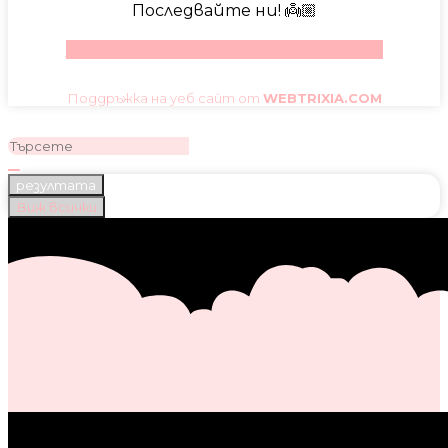
Последвайте ни! 👼🏼
Facebook
Instagram
Youtube
Pinterest
Поддръжка на уеб сайт от
WEBTRIXIA.COM
резултата
Виж всички