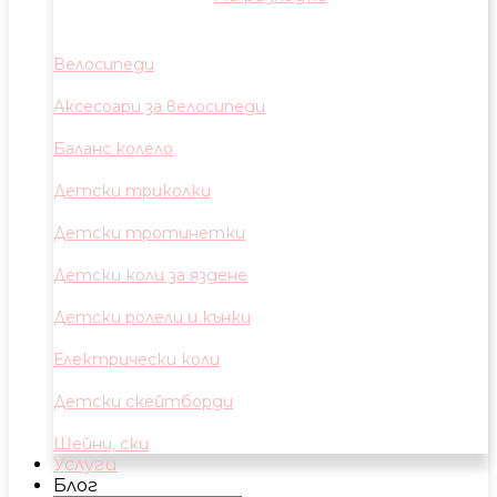
Велосипеди
Аксесоари за велосипеди
Баланс колело
Детски триколки
Детски тротинетки
Детски коли за яздене
Детски ролели и кънки
Електрически коли
Детски скейтборди
Шейни, ски
Услуги
Блог