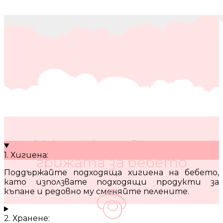
10 кратки съвета за
1. Хигиена:
грижата за бебето
Поддържайте подходяща хигиена на бебето,
като използвате подходящи продукти за
къпане и редовно му сменяйте пелените.
2. Хранене: