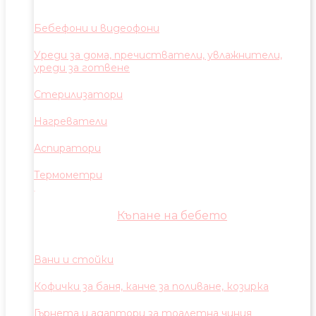
Бебефони и видеофони
Уреди за дома, пречистватели, увлажнители,
уреди за готвене
Стерилизатори
Нагреватели
Аспиратори
Термометри
Къпане на бебето
Вани и стойки
Кофички за баня, канче за поливане, козирка
Гърнета и адаптори за тоалетна чиния