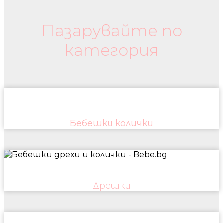
Пазарувайте по
категория
Бебешки колички
Дрешки