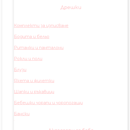
Дрешки
Комплекти за изписване
Бодита и бельо
Ританки и панталони
Рокли и поли
Блузи
Якета и жилетки
Шапки и ръкавици
Бебешки чорапи и чоропогащи
Бански