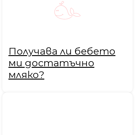
Получава ли бебето
ми достатъчно
мляко?