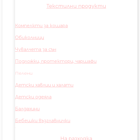
Текстилни продукти
Компелкти за кошара
Обиколници
Чувалчета за сън
Подложки, протектори, чаршафи
Пелени
Детски хавлии и халати
Детски одеяла
Балдахини
Бебешки възглавнички
На разходка