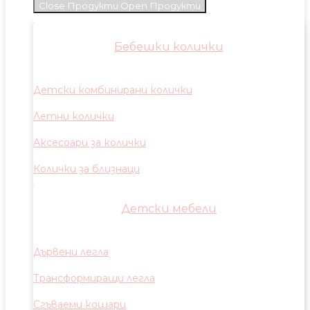
Close Продукти
Open Продукти
Бебешки колички
Детски комбинирани колички
Летни колички
Аксесоари за колички
Колички за близнаци
Детски мебели
Дървени легла
Трансформиращи легла
Сгъваеми кошари