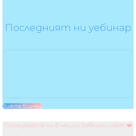
Последният ни уебинар
Вижте всички
Последвайте ни в нашия бебешки свят ❤️