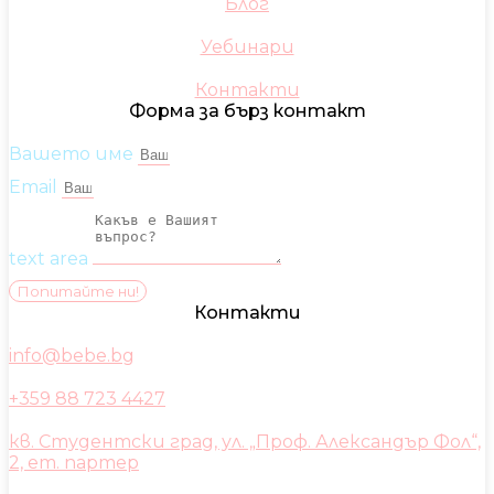
Блог
Уебинари
Контакти
Форма за бърз контакт
Вашето име
Email
text area
Попитайте ни!
Контакти
info@bebe.bg
+359 88 723 4427
кв. Студентски град, ул. „Проф. Александър Фол“,
2, ет. партер