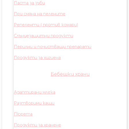
Паста за зъби
При смяна на пелените
Репеленти ( против комари)
Слънцезащитни продукти
Перилни и почистващи препарати
Продукти за хигиена
Бебешки храни
Адаптирани млека
Разтворими каши
Пюрета
Продукти за хранене