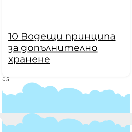
10 Водещи принципа
за допълнително
хранене