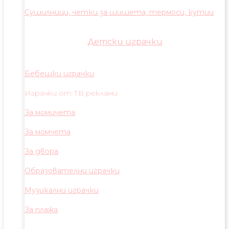
Сушилници, четки за шишета, термоси, кутии
Детски играчки
Бебешки играчки
Играчки от ТВ реклами
За момичета
За момчета
За двора
Образователни играчки
Музикални играчки
За плажа