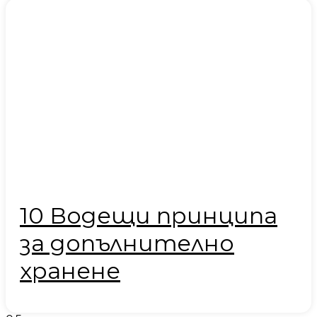
10 Водещи принципа
за допълнително
хранене