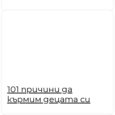
101 причини да
кърмим децата си