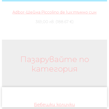
Adbor-Шейна Piccolino de lux:тъмно син
369,00 лв. (188.67 €)
Бебешки колички и дрехи
Пазарувайте по
категория
Бебешки колички