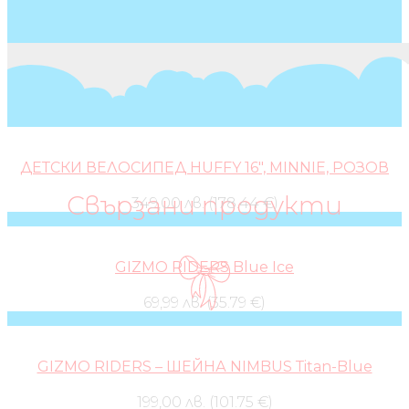
ДЕТСКИ ВЕЛОСИПЕД HUFFY 16″, MINNIE, РОЗОВ
Свързани продукти
349,00 лв. (178.44 €)
GIZMO RIDERS Blue Ice
69,99 лв. (35.79 €)
GIZMO RIDERS – ШЕЙНА NIMBUS Тitan-Blue
199,00 лв. (101.75 €)