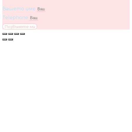
Вашето име
Telephone
Позвънете ми