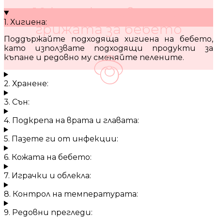
10 кратки съвета за
1. Хигиена:
грижата за бебето
Поддържайте подходяща хигиена на бебето,
като използвате подходящи продукти за
къпане и редовно му сменяйте пелените.
2. Хранене:
3. Сън:
4. Подкрепа на врата и главата:
5. Пазете ги от инфекции:
6. Кожата на бебето:
7. Играчки и облекла:
8. Контрол на температурата:
9. Редовни прегледи: