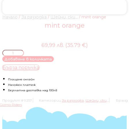
Начало
/
За разходка
/
Шейни, ски,,,
/ mint orange
mint orange
69,99 лв. (35.79 €)
количество
за
Добавяне в количката
mint
Бърза поръчка
orange
Плащане онлайн
Наложен платеж
Безплатна доставка над 100лв
Продукт #
9257
Категории
За разходка
,
Шейни, ски,,,
Бранд
Gizmo Riders