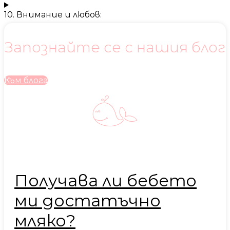
10. Внимание и любов:
Запознайте се с нашия блог
Към блога
Получава ли бебето
ми достатъчно
мляко?