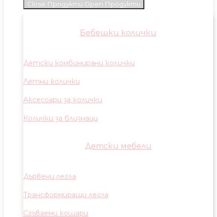
Close Продукти
Open Продукти
Бебешки колички
Детски комбинирани колички
Летни колички
Аксесоари за колички
Колички за близнаци
Детски мебели
Дървени легла
Трансформиращи легла
Сгъваеми кошари