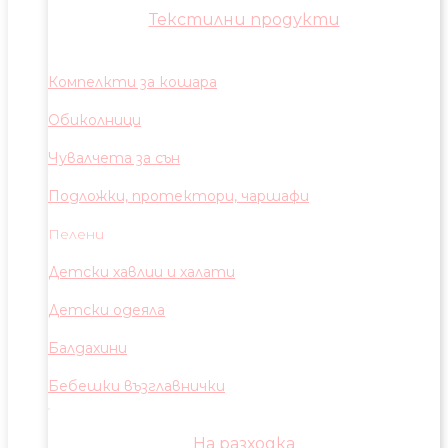
Текстилни продукти
Компелкти за кошара
Обиколници
Чувалчета за сън
Подложки, протектори, чаршафи
Пелени
Детски хавлии и халати
Детски одеяла
Балдахини
Бебешки възглавнички
На разходка