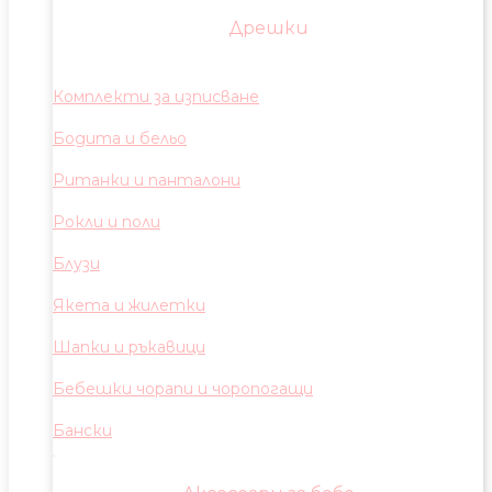
Дрешки
Комплекти за изписване
Бодита и бельо
Ританки и панталони
Рокли и поли
Блузи
Якета и жилетки
Шапки и ръкавици
Бебешки чорапи и чоропогащи
Бански