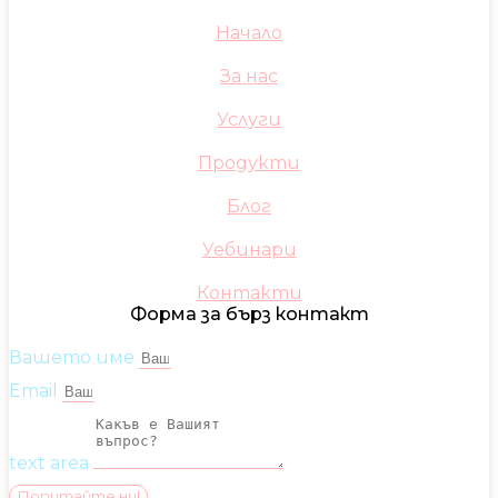
Начало
За нас
Услуги
Продукти
Блог
Уебинари
Контакти
Форма за бърз контакт
Вашето име
Email
text area
Попитайте ни!