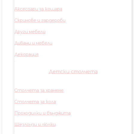
Аксесоари за кошара
Скринове и гардероби
Други мебели
Дивани и мебели
Декорация
Детски столчета
Столчета за хранене
Столчета за кола
Проходилки и бънджита
Шезлонзи и люлки