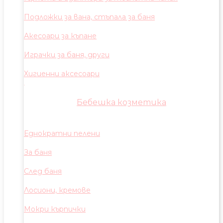
Подложки за вана, стъпала за баня
Акесоари за къпане
Играчки за баня, други
Хигиенни аксесоари
Бебешка козметика
Еднократни пелени
За баня
След баня
Лосиони, кремове
Мокри кърпички