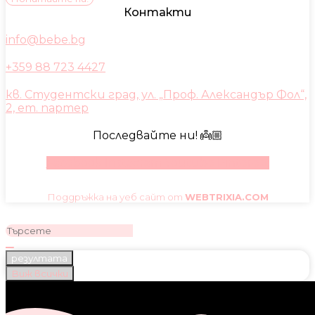
Контакти
info@bebe.bg
+359 88 723 4427
кв. Студентски град, ул. „Проф. Александър Фол“,
2, ет. партер
Последвайте ни! 👼🏼
Facebook
Instagram
Youtube
Pinterest
Поддръжка на уеб сайт от
WEBTRIXIA.COM
резултата
Виж всички