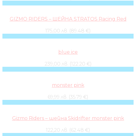
GIZMO RIDERS – ШЕЙНА STRATOS Racing Red
175,00 лв. (89.48 €)
blue ice
239,00 лв. (122.20 €)
monster pink
69,99 лв. (35.79 €)
Gizmo Riders – шейна Skidrifter monster pink
122,20 лв. (62.48 €)