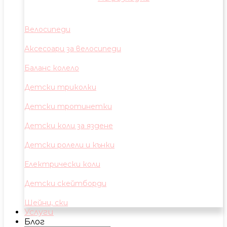
Велосипеди
Аксесоари за велосипеди
Баланс колело
Детски триколки
Детски тротинетки
Детски коли за яздене
Детски ролели и кънки
Електрически коли
Детски скейтборди
Шейни, ски
Услуги
Блог