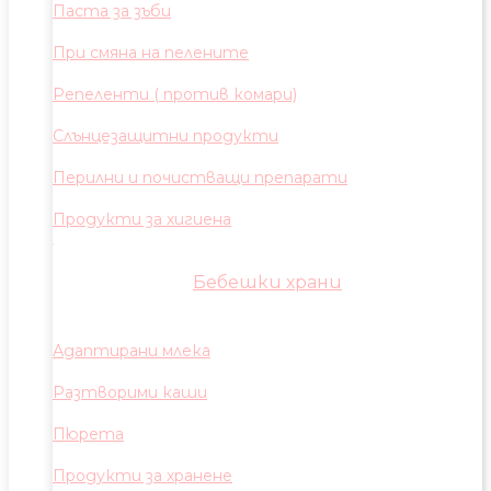
Паста за зъби
При смяна на пелените
Репеленти ( против комари)
Слънцезащитни продукти
Перилни и почистващи препарати
Продукти за хигиена
Бебешки храни
Адаптирани млека
Разтворими каши
Пюрета
Продукти за хранене