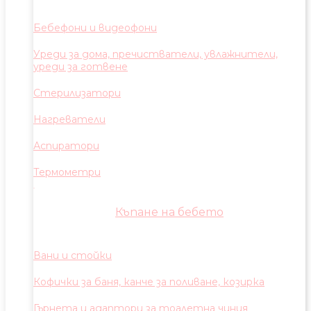
Бебефони и видеофони
Уреди за дома, пречистватели, увлажнители,
уреди за готвене
Стерилизатори
Нагреватели
Аспиратори
Термометри
Къпане на бебето
Вани и стойки
Кофички за баня, канче за поливане, козирка
Гърнета и адаптори за тоалетна чиния