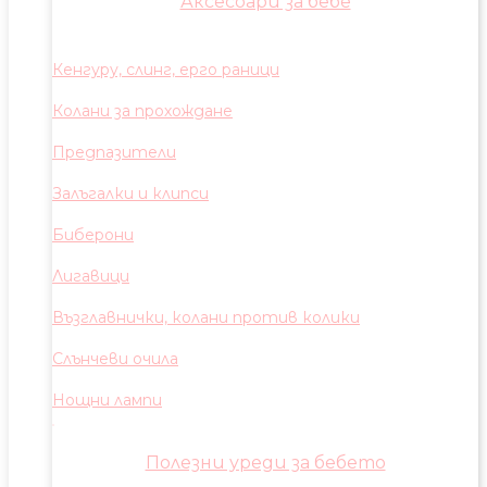
Аксесоари за бебе
Кенгуру, слинг, ерго раници
Колани за прохождане
Предпазители
Залъгалки и клипси
Биберони
Лигавици
Възглавнички, колани против колики
Слънчеви очила
Нощни лампи
Полезни уреди за бебето