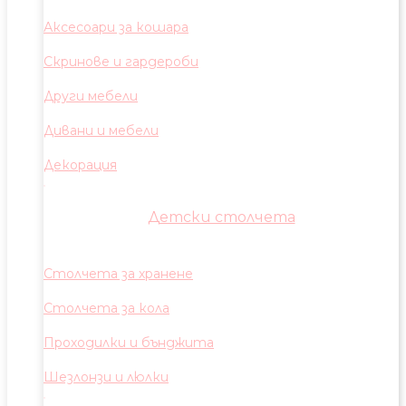
Аксесоари за кошара
Скринове и гардероби
Други мебели
Дивани и мебели
Декорация
Детски столчета
Столчета за хранене
Столчета за кола
Проходилки и бънджита
Шезлонзи и люлки