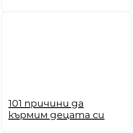
101 причини да
кърмим децата си