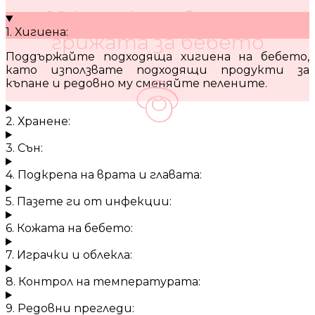
10 кратки съвета за
1. Хигиена:
грижата за бебето
Поддържайте подходяща хигиена на бебето,
като използвате подходящи продукти за
къпане и редовно му сменяйте пелените.
2. Хранене:
3. Сън:
4. Подкрепа на врата и главата:
5. Пазете ги от инфекции:
6. Кожата на бебето:
7. Играчки и облекла:
8. Контрол на температурата:
9. Редовни прегледи: