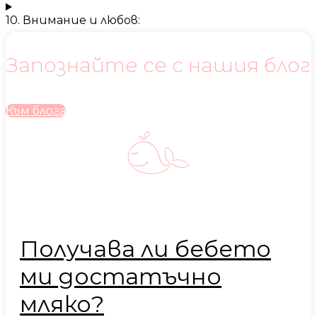
10. Внимание и любов:
Запознайте се с нашия блог
Към блога
Получава ли бебето
ми достатъчно
мляко?