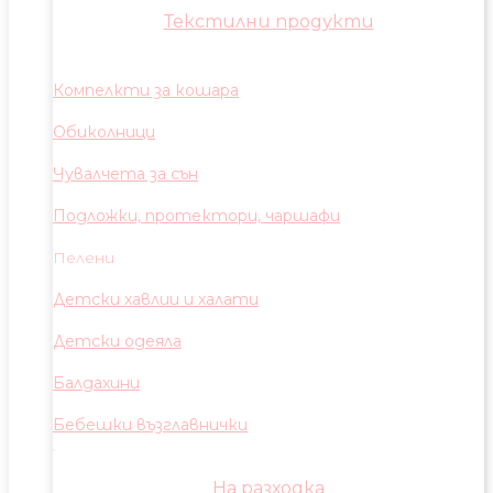
Текстилни продукти
Компелкти за кошара
Обиколници
Чувалчета за сън
Подложки, протектори, чаршафи
Пелени
Детски хавлии и халати
Детски одеяла
Балдахини
Бебешки възглавнички
На разходка