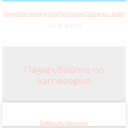
PAMPERS-МОКРИ КЪРПИ FRESH CLEAN XXL 80БР
4,30 лв. (2.20 €)
Бебешки колички и дрехи
Пазарувайте по
категория
Бебешки колички