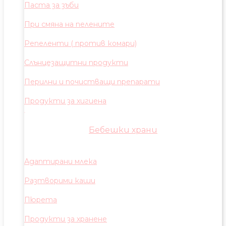
Паста за зъби
При смяна на пелените
Репеленти ( против комари)
Слънцезащитни продукти
Перилни и почистващи препарати
Продукти за хигиена
Бебешки храни
Адаптирани млека
Разтворими каши
Пюрета
Продукти за хранене