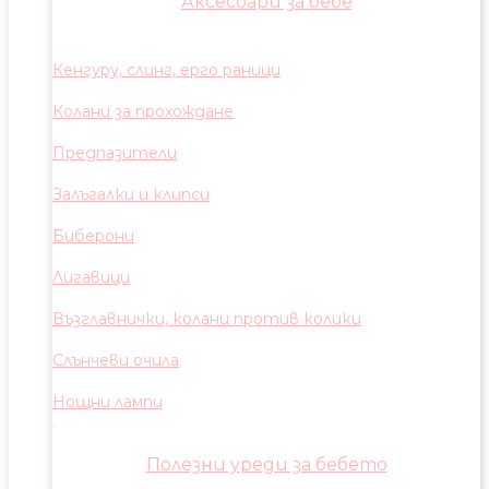
Аксесоари за бебе
Кенгуру, слинг, ерго раници
Колани за прохождане
Предпазители
Залъгалки и клипси
Биберони
Лигавици
Възглавнички, колани против колики
Слънчеви очила
Нощни лампи
Полезни уреди за бебето