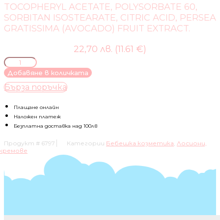
TOCOPHERYL ACETATE, POLYSORBATE 60,
SORBITAN ISOSTEARATE, CITRIC ACID, PERSEA
GRATISSIMA (AVOCADO) FRUIT EXTRACT.
22,70 лв. (11.61 €)
количество
за
Добавяне в количката
MUSTELA-
Бърза поръчка
ХИДРАТИРАЩ
ЛОСИОН
ЗА
Плащане онлайн
НОРМАЛНА
Наложен платеж
КОЖА
Безплатна доставка над 100лв
300МЛ
Продукт #
6797
Категории
Бебешка козметика
,
Лосиони,
кремове