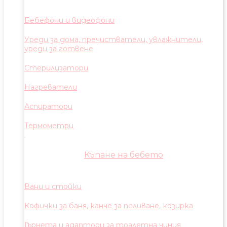
Бебефони и видеофони
Уреди за дома, пречистватели, увлажнители,
уреди за готвене
Стерилизатори
Нагреватели
Аспиратори
Термометри
Къпане на бебето
Вани и стойки
Кофички за баня, канче за поливане, козирка
Гърнета и адаптори за тоалетна чиния