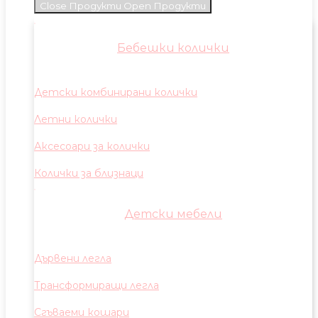
Close Продукти
Open Продукти
Бебешки колички
Детски комбинирани колички
Летни колички
Аксесоари за колички
Колички за близнаци
Детски мебели
Дървени легла
Трансформиращи легла
Сгъваеми кошари