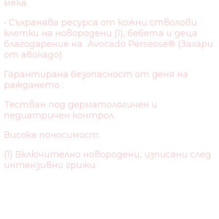
мека.
• Съхранява ресурса от кожни стволови
клетки на новородени (1), бебета и деца
благодарение на Avocado Perseose® (Захари
от авокадо).
Гарантирана безопасност от деня на
раждането :
Teстван под дерматологичен и
педиатричен контрол.
Висока поносимост.
(1) Включително новородени, изписани след
интензивни грижи.
ДОКАЗАНА
ЕФЕКТИВНОСТ: