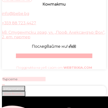
Контакти
info@bebe.bg
+359 88 723 4427
кв. Студентски град, ул. „Проф. Александър Фол“,
2, ет. партер
Последвайте ни! 👼🏼
Facebook
Instagram
Youtube
Pinterest
Поддръжка на уеб сайт от
WEBTRIXIA.COM
резултата
Виж всички