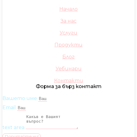
Начало
За нас
Услуги
Продукти
Блог
Уебинари
Контакти
Форма за бърз контакт
Вашето име
Email
text area
Попитайте ни!