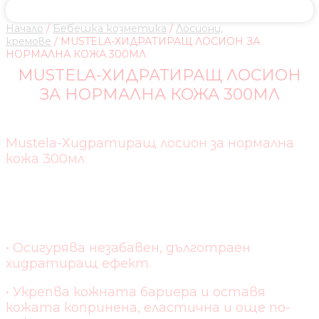
Начало
/
Бебешка козметика
/
Лосиони,
кремове
/ MUSTELA-ХИДРАТИРАЩ ЛОСИОН ЗА
НОРМАЛНА КОЖА 300МЛ
MUSTELA-ХИДРАТИРАЩ ЛОСИОН
ЗА НОРМАЛНА КОЖА 300МЛ
Mustela-Хидратиращ лосион за нормална
кожа 300мл
СВОЙСТВА :
• Осигурява незабавен, дълготраен
хидратиращ ефект.
• Укрепва кожната бариера и оставя
кожата копринена, еластична и още по-