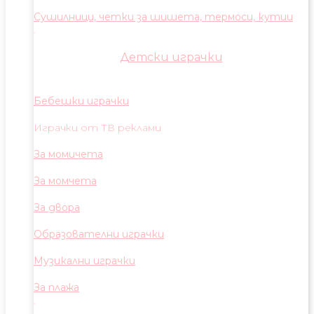
Сушилници, четки за шишета, термоси, кутии
Детски играчки
Бебешки играчки
Играчки от ТВ реклами
За момичета
За момчета
За двора
Образователни играчки
Музикални играчки
За плажа