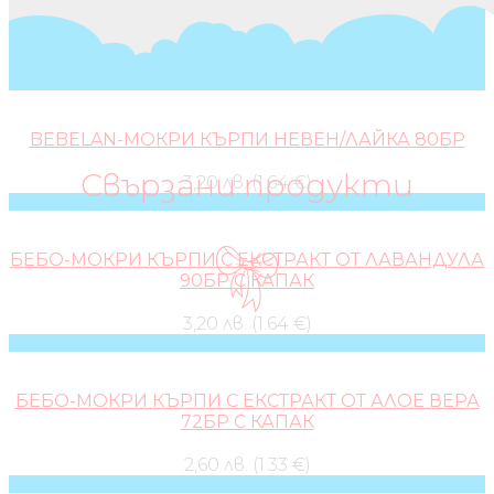
BEBELAN-МОКРИ КЪРПИ НЕВЕН/ЛАЙКА 80БР
Свързани продукти
3,20 лв. (1.64 €)
БЕБО-МОКРИ КЪРПИ С ЕКСТРАКТ ОТ ЛАВАНДУЛА
90БР С КАПАК
3,20 лв. (1.64 €)
БЕБО-МОКРИ КЪРПИ С ЕКСТРАКТ ОТ АЛОЕ ВЕРА
72БР С КАПАК
2,60 лв. (1.33 €)