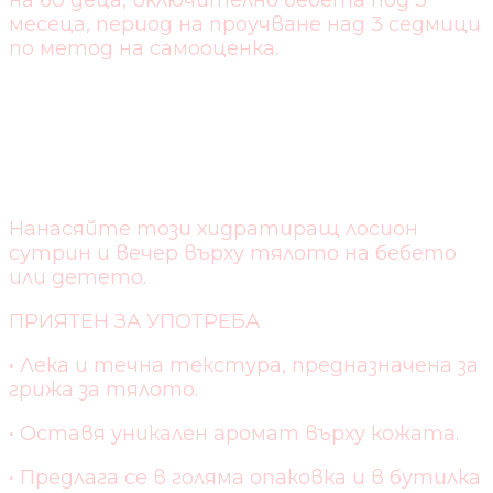
на 60 деца, включително бебета под 3
месеца, период на проучване над 3 седмици
по метод на самооценка.
ИНСТРУКЦИИ ЗА
УПОТРЕБА:
Нанасяйте този хидратиращ лосион
сутрин и вечер върху тялото на бебето
или детето.
ПРИЯТЕН ЗА УПОТРЕБА
• Лека и течна текстура, предназначена за
грижа за тялото.
• Оставя уникален аромат върху кожата.
• Предлага се в голяма опаковка и в бутилка