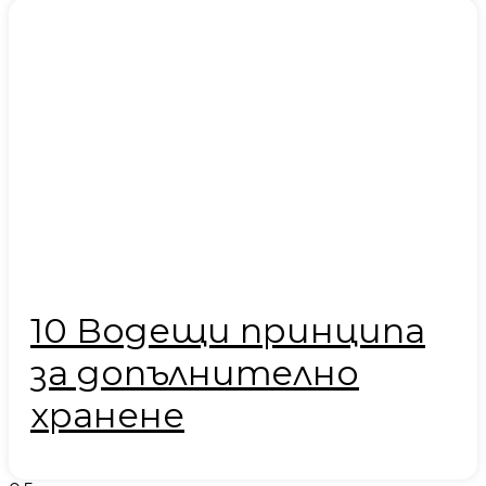
10 Водещи принципа
за допълнително
хранене