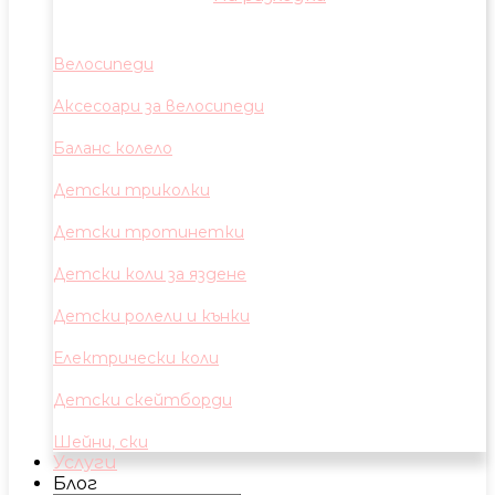
Велосипеди
Аксесоари за велосипеди
Баланс колело
Детски триколки
Детски тротинетки
Детски коли за яздене
Детски ролели и кънки
Електрически коли
Детски скейтборди
Шейни, ски
Услуги
Блог