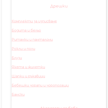
Дрешки
Комплекти за изписване
Бодита и бельо
Ританки и панталони
Рокли и поли
Блузи
Якета и жилетки
Шапки и ръкавици
Бебешки чорапи и чоропогащи
Бански