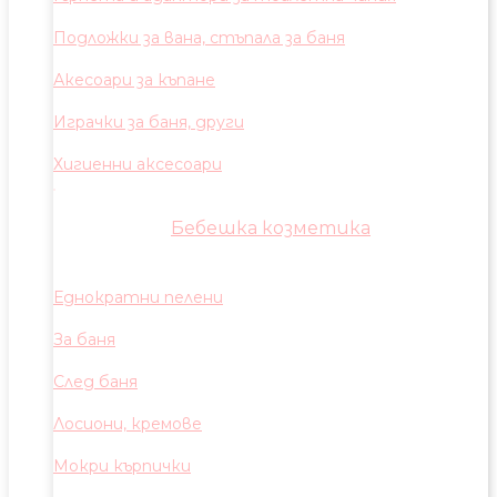
Подложки за вана, стъпала за баня
Акесоари за къпане
Играчки за баня, други
Хигиенни аксесоари
Бебешка козметика
Еднократни пелени
За баня
След баня
Лосиони, кремове
Мокри кърпички