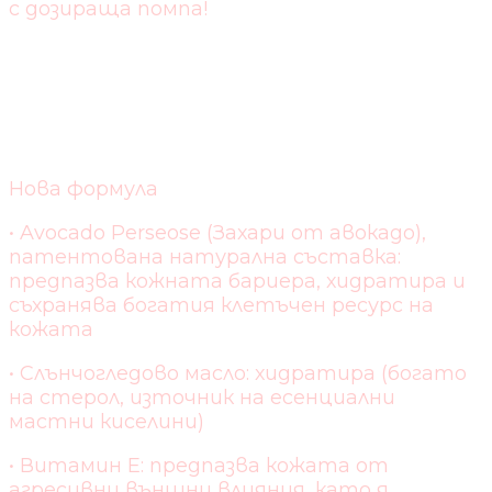
с дозираща помпа!
СЪСТАВКИ И
НАТУРАЛНОСТ:
Нова формула
• Avocado Perseose (Захари от авокадо),
патентована натурална съставка:
предпазва кожната бариера, хидратира и
съхранява богатия клетъчен ресурс на
кожата
• Слънчогледово масло: хидратира (богато
на стерол, източник на есенциални
мастни киселини)
• Витамин E: предпазва кожата от
агресивни външни влияния, като я