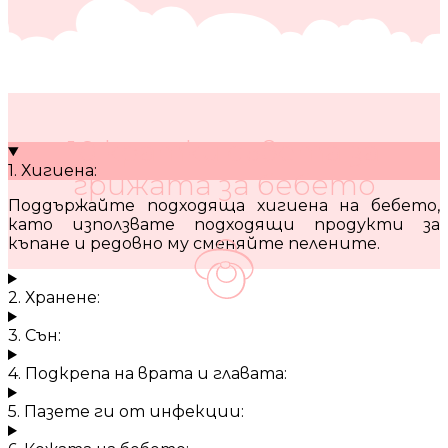
10 кратки съвета за
1. Хигиена:
грижата за бебето
Поддържайте подходяща хигиена на бебето,
като използвате подходящи продукти за
къпане и редовно му сменяйте пелените.
2. Хранене:
3. Сън:
4. Подкрепа на врата и главата:
5. Пазете ги от инфекции: