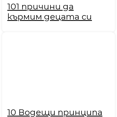
101 причини да
кърмим децата си
10 Водещи принципа