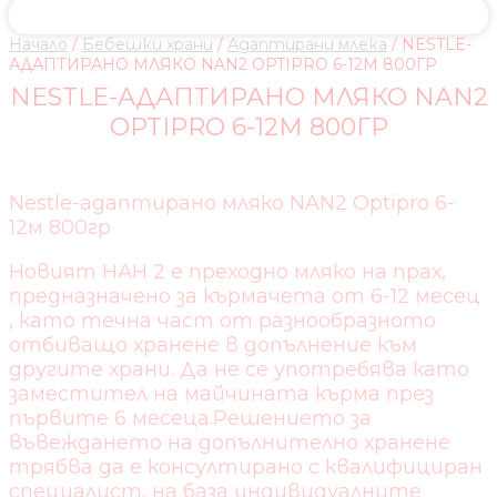
Начало
/
Бебешки храни
/
Адаптирани млека
/ NESTLE-
АДАПТИРАНО МЛЯКО NAN2 OPTIPRO 6-12М 800ГР
NESTLE-АДАПТИРАНО МЛЯКО NAN2
OPTIPRO 6-12М 800ГР
Nestle-адаптирано мляко NAN2 Optipro 6-
12м 800гр
Новият НАН 2 е преходно мляко на прах,
предназначено за кърмачета от 6-12 месец
, като течна част от разнообразното
отбиващо хранене в допълнение към
другите храни. Да не се употребява като
заместител на майчината кърма през
първите 6 месеца.Решението за
въвеждането на допълнително хранене
трябва да е консултирано с квалифициран
специалист, на база индивидуалните