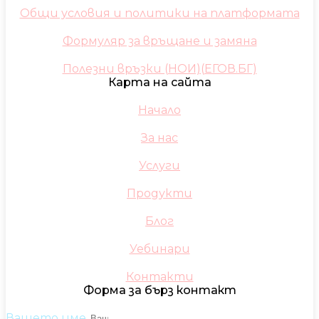
Общи условия и политики на платформата
Формуляр за връщане и замяна
Полезни връзки (НОИ)(ЕГОВ.БГ)
Карта на сайта
Начало
За нас
Услуги
Продукти
Блог
Уебинари
Контакти
Форма за бърз контакт
Вашето име