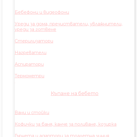
Бебефони и видеофони
Уреди за дома, пречистватели, увлажнители,
уреди за готвене
Стерилизатори
Нагреватели
Аспиратори
Термометри
Къпане на бебето
Вани и стойки
Кофички за баня, канче за поливане, козирка
Гърнета и адаптори за тоалетна чиния