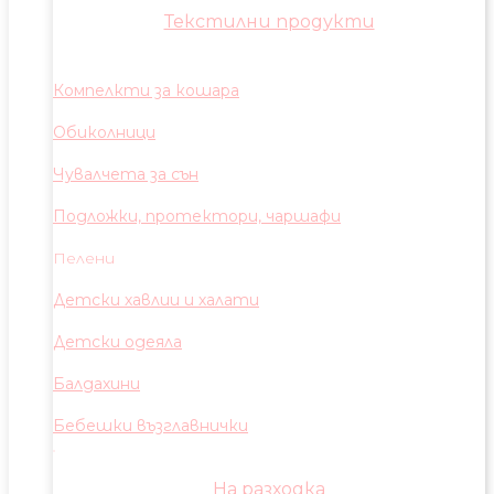
Текстилни продукти
Компелкти за кошара
Обиколници
Чувалчета за сън
Подложки, протектори, чаршафи
Пелени
Детски хавлии и халати
Детски одеяла
Балдахини
Бебешки възглавнички
На разходка