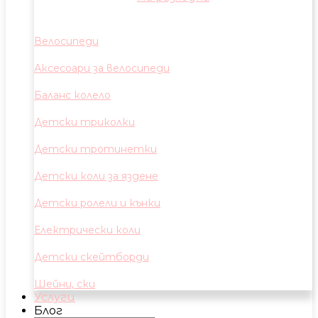
Велосипеди
Аксесоари за велосипеди
Баланс колело
Детски триколки
Детски тротинетки
Детски коли за яздене
Детски ролели и кънки
Електрически коли
Детски скейтборди
Шейни, ски
Услуги
Блог