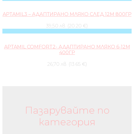
APTAMIL3 – АДАПТИРАНО МЛЯКО СЛЕД 12М 800ГР
39,50 лв. (20.20 €)
APTAMIL COMFORT2- АДАПТИРАНО МЛЯКО 6-12М
400ГР
26,70 лв. (13.65 €)
Бебешки колички и дрехи
Пазарувайте по
категория