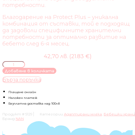
потребности.
Благодарение на Protect Plus – уникална
комбинация от съставки, той е подходящ
да задоволи специфичните хранителни
потребности за оптимално развитие на
бебето след 6-я месец.
42,70 лв. (21.83 €)
количество
за
Добавяне в количката
NESTLE-
Бърза поръчка
АДАПТИРАНО
МЛЯКО
NAN2
Плащане онлайн
OPTIPRO
Наложен платеж
6-
Безплатна доставка над 100лв
12М
Продукт #
5129
Категории
Адаптирани млека
,
Бебешки храни
800ГР
Бранд
NAN