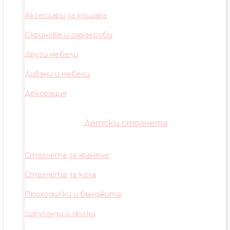
Аксесоари за кошара
Скринове и гардероби
Други мебели
Дивани и мебели
Декорация
Детски столчета
Столчета за хранене
Столчета за кола
Проходилки и бънджита
Шезлонзи и люлки