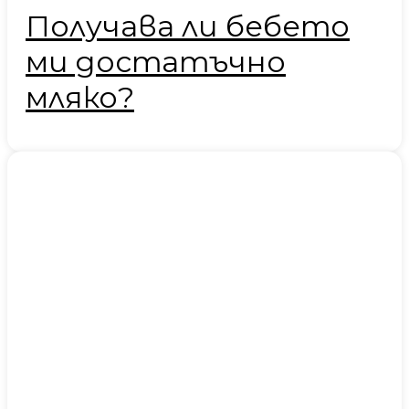
Получава ли бебето
ми достатъчно
мляко?