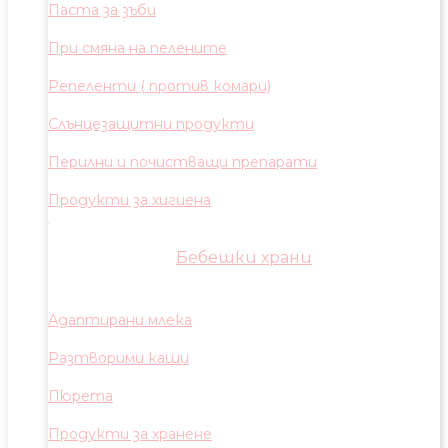
Паста за зъби
При смяна на пелените
Репеленти ( против комари)
Слънцезащитни продукти
Перилни и почистващи препарати
Продукти за хигиена
Бебешки храни
Адаптирани млека
Разтворими каши
Пюрета
Продукти за хранене