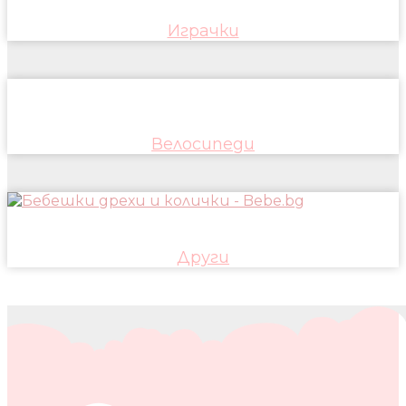
Играчки
Велосипеди
Други