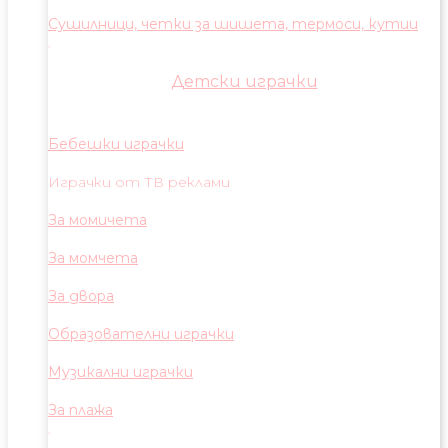
Сушилници, четки за шишета, термоси, кутии
Детски играчки
Бебешки играчки
Играчки от ТВ реклами
За момичета
За момчета
За двора
Образователни играчки
Музикални играчки
За плажа