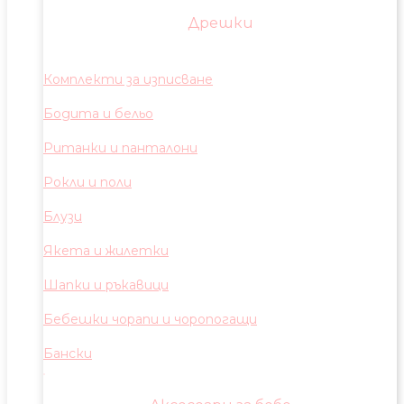
Дрешки
Комплекти за изписване
Бодита и бельо
Ританки и панталони
Рокли и поли
Блузи
Якета и жилетки
Шапки и ръкавици
Бебешки чорапи и чоропогащи
Бански