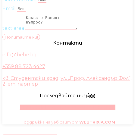
Email
text area
Попитайте ни!
Контакти
info@bebe.bg
+359 88 723 4427
кв. Студентски град, ул. „Проф. Александър Фол“,
2, ет. партер
Последвайте ни! 👼🏼
Facebook
Instagram
Youtube
Pinterest
Поддръжка на уеб сайт от
WEBTRIXIA.COM