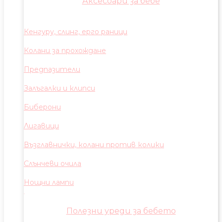
Аксесоари за бебе
Кенгуру, слинг, ерго раници
Колани за прохождане
Предпазители
Залъгалки и клипси
Биберони
Лигавици
Възглавнички, колани против колики
Слънчеви очила
Нощни лампи
Полезни уреди за бебето