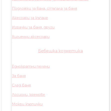
Подложки за вана, стъпала за баня
Акесоари за къпане
Играчки за баня, други
Хигиенни аксесоари
Бебешка козметика
Еднократни пелени
За баня
След баня
Лосиони, кремове
Мокри кърпички