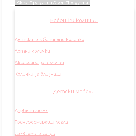
Close Продукти
Open Продукти
Бебешки колички
Детски комбинирани колички
Летни колички
Аксесоари за колички
Колички за близнаци
Детски мебели
Дървени легла
Трансформиращи легла
Сгъваеми кошари