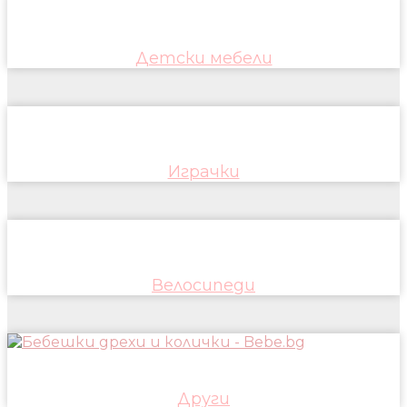
Детски мебели
Играчки
Велосипеди
Други