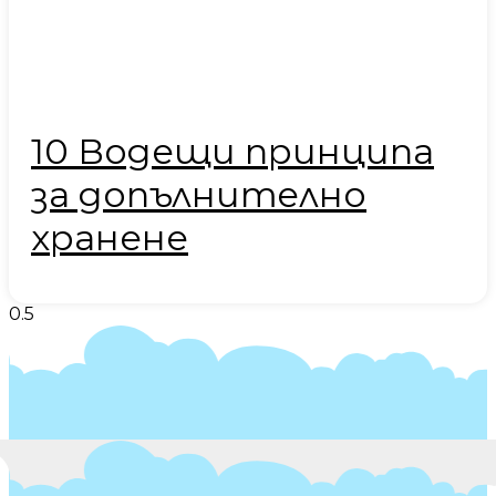
10 Водещи принципа
за допълнително
хранене