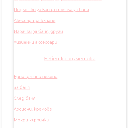
Подложки за вана, стъпала за баня
Акесоари за къпане
Играчки за баня, други
Хигиенни аксесоари
Бебешка козметика
Еднократни пелени
За баня
След баня
Лосиони, кремове
Мокри кърпички