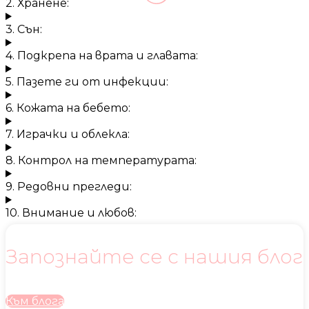
2. Хранене:
3. Сън:
4. Подкрепа на врата и главата:
5. Пазете ги от инфекции:
6. Кожата на бебето:
7. Играчки и облекла:
8. Контрол на температурата:
9. Редовни прегледи:
10. Внимание и любов:
Запознайте се с нашия блог
Към блога