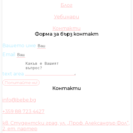
Блог
Уебинари
Контакти
Форма за бърз контакт
Вашето име
Email
text area
Попитайте ни!
Контакти
info@bebe.bg
+359 88 723 4427
кв. Студентски град, ул. „Проф. Александър Фол“,
2, ет. партер