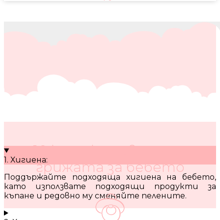
10 кратки съвета за
1. Хигиена:
грижата за бебето
Поддържайте подходяща хигиена на бебето,
като използвате подходящи продукти за
къпане и редовно му сменяйте пелените.