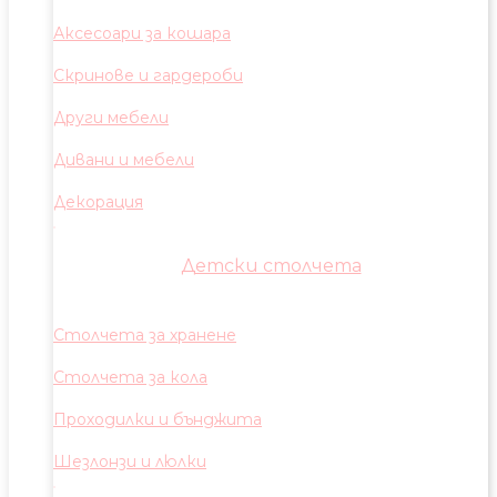
Аксесоари за кошара
Скринове и гардероби
Други мебели
Дивани и мебели
Декорация
Детски столчета
Столчета за хранене
Столчета за кола
Проходилки и бънджита
Шезлонзи и люлки