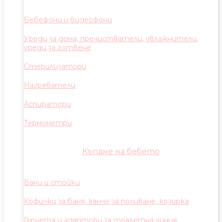
Бебефони и видеофони
Уреди за дома, пречистватели, увлажнители,
уреди за готвене
Стерилизатори
Нагреватели
Аспиратори
Термометри
Къпане на бебето
Вани и стойки
Кофички за баня, канче за поливане, козирка
Гърнета и адаптори за тоалетна чиния