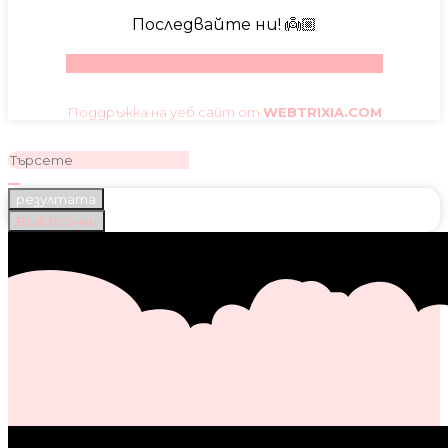
Последвайте ни! 👼🏼
Facebook
Instagram
Youtube
Pinterest
Поддръжка на уеб сайт от
WEBTRIXIA.COM
резултата
Виж всички