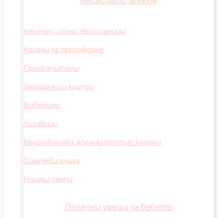
Аксесоари за бебе
Кенгуру, слинг, ерго раници
Колани за прохождане
Предпазители
Залъгалки и клипси
Биберони
Лигавици
Възглавнички, колани против колики
Слънчеви очила
Нощни лампи
Полезни уреди за бебето