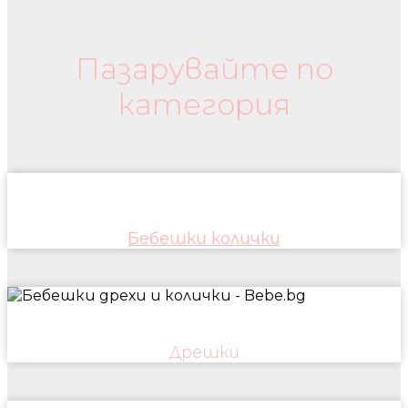
Бебешки колички и дрехи
Пазарувайте по
категория
Бебешки колички
Дрешки