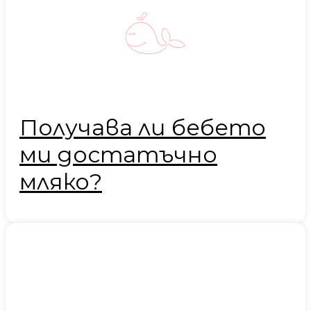
Получава ли бебето
ми достатъчно
мляко?