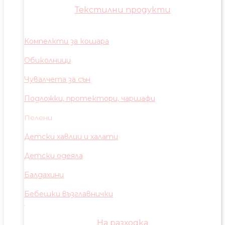
Текстилни продукти
Компелкти за кошара
Обиколници
Чувалчета за сън
Подложки, протектори, чаршафи
Пелени
Детски хавлии и халати
Детски одеяла
Балдахини
Бебешки възглавнички
На разходка