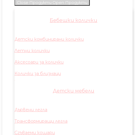
Close Продукти
Open Продукти
Бебешки колички
Детски комбинирани колички
Летни колички
Аксесоари за колички
Колички за близнаци
Детски мебели
Дървени легла
Трансформиращи легла
Сгъваеми кошари