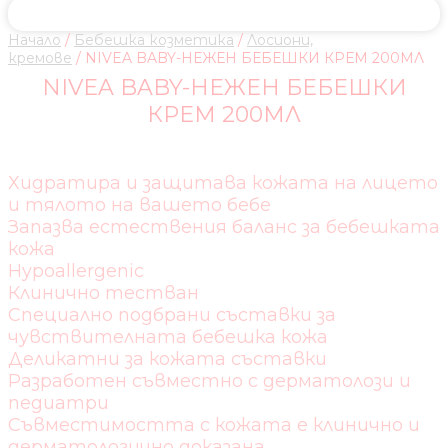
Начало
/
Бебешка козметика
/
Лосиони,
кремове
/ NIVEA BABY-НЕЖЕН БЕБЕШКИ КРЕМ 200МЛ
NIVEA BABY-НЕЖЕН БЕБЕШКИ
КРЕМ 200МЛ
Хидратира и защитава кожата на лицето
и тялото на вашето бебе
Запазва естествения баланс за бебешката
кожа
Hypoallergenic
Клинично тестван
Специално подбрани съставки за
чувствителната бебешка кожа
Деликатни за кожата съставки
Разработен съвместно с дерматолози и
педиатри
Съвместимостта с кожата е клинично и
дерматологично доказана