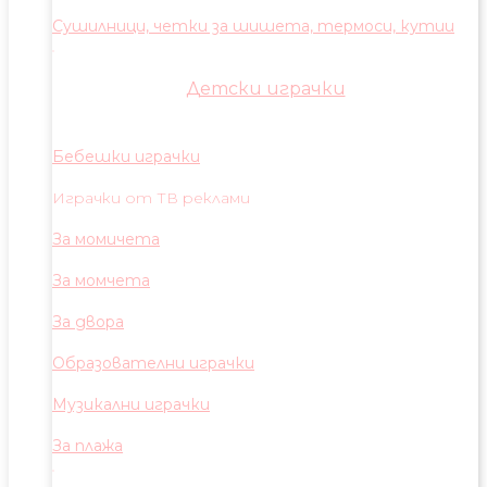
Сушилници, четки за шишета, термоси, кутии
Детски играчки
Бебешки играчки
Играчки от ТВ реклами
За момичета
За момчета
За двора
Образователни играчки
Музикални играчки
За плажа