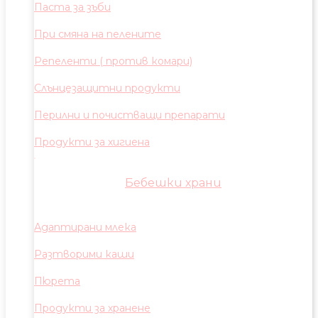
Паста за зъби
При смяна на пелените
Репеленти ( против комари)
Слънцезащитни продукти
Перилни и почистващи препарати
Продукти за хигиена
Бебешки храни
Адаптирани млека
Разтворими каши
Пюрета
Продукти за хранене