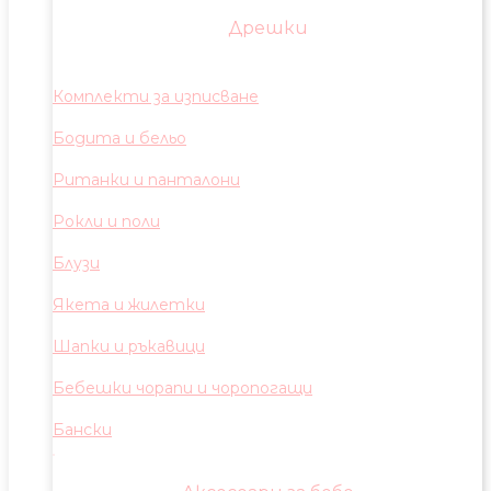
Дрешки
Комплекти за изписване
Бодита и бельо
Ританки и панталони
Рокли и поли
Блузи
Якета и жилетки
Шапки и ръкавици
Бебешки чорапи и чоропогащи
Бански