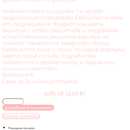
Нежният крем осигурява 24 часова
хидратация и предпазва бебешката кожа
от раздразнения. Хидратиращата
формула с невен защитава и заздравява
естествената защитна бариера на
кожата. Нанасяйте ежедневно върху
бебешкото лице и тяло. Не мазна формула,
която лесно попива. Разработен
съвместно с дерматолози и педиатри.
Клинично тестван.
ВНИМАНИЕ:
Само за външна употреба.
6,90 лв. (3.53 €)
количество
за
Добавяне в количката
NIVEA
Бърза поръчка
BABY-
НЕЖЕН
БЕБЕШКИ
Плащане онлайн