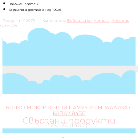
КРЕМ
Наложен платеж
200МЛ
Безплатна доставка над 100лв
Продукт #
2079
Категории
Бебешка козметика
,
Лосиони,
кремове
БОЧКО-МОКРИ КЪРПИ ПАМУК И СМРАДЛИКА С
КАПАК 84БР
Свързани продукти
2,90 лв. (1.48 €)