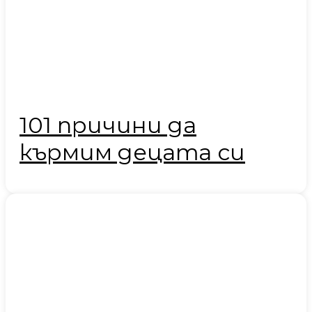
101 причини да
кърмим децата си