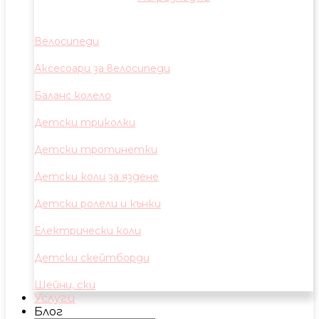
Велосипеди
Аксесоари за велосипеди
Баланс колело
Детски триколки
Детски тротинетки
Детски коли за яздене
Детски ролели и кънки
Електрически коли
Детски скейтборди
Шейни, ски
Услуги
Блог