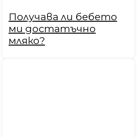
Получава ли бебето
ми достатъчно
мляко?