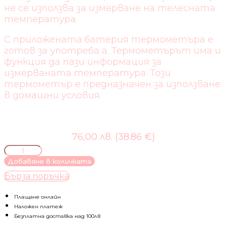
не се използва за измерване на телесната
температура.
С приложената батерия термометъра е
готов за употреба а. Термометърът има и
функция да пази информация за
измерваната температура. Този
термометър е предназначен за използване
в домашни условия.
76,00 лв. (38.86 €)
количество
за
Добавяне в количката
NUK-
Бърза поръчка
ТЕРМОМЕТЪР
FLASH
Плащане онлайн
Наложен платеж
Безплатна доставка над 100лв