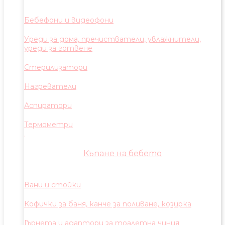
Бебефони и видеофони
Уреди за дома, пречистватели, увлажнители,
уреди за готвене
Стерилизатори
Нагреватели
Аспиратори
Термометри
Къпане на бебето
Вани и стойки
Кофички за баня, канче за поливане, козирка
Гърнета и адаптори за тоалетна чиния