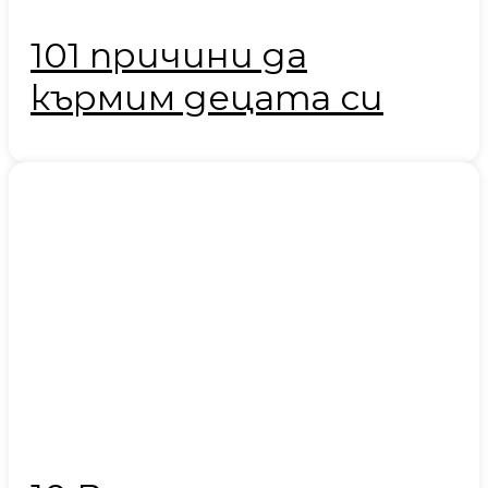
101 причини да
кърмим децата си