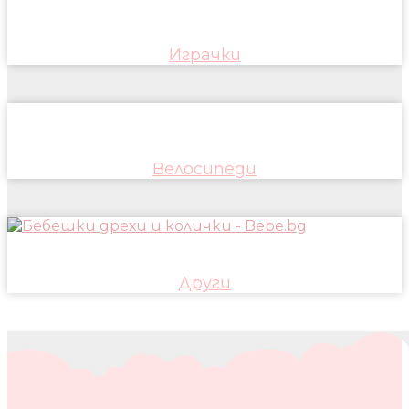
Играчки
Велосипеди
Други