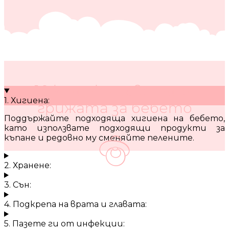
10 кратки съвета за
1. Хигиена:
грижата за бебето
Поддържайте подходяща хигиена на бебето,
като използвате подходящи продукти за
къпане и редовно му сменяйте пелените.
2. Хранене:
3. Сън:
4. Подкрепа на врата и главата:
5. Пазете ги от инфекции: