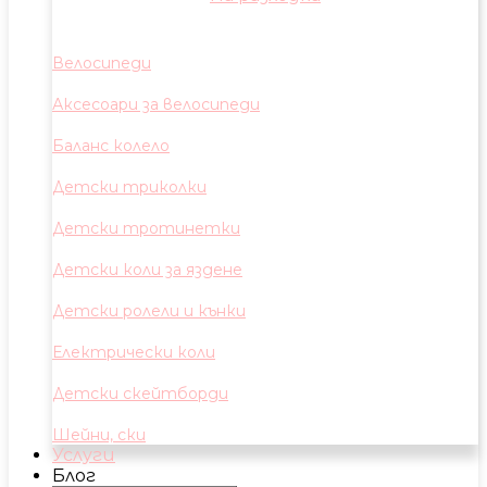
Велосипеди
Аксесоари за велосипеди
Баланс колело
Детски триколки
Детски тротинетки
Детски коли за яздене
Детски ролели и кънки
Електрически коли
Детски скейтборди
Шейни, ски
Услуги
Блог