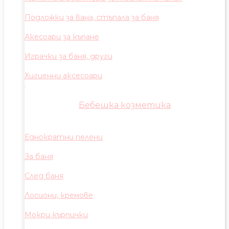
Подложки за вана, стъпала за баня
Акесоари за къпане
Играчки за баня, други
Хигиенни аксесоари
Бебешка козметика
Еднократни пелени
За баня
След баня
Лосиони, кремове
Мокри кърпички