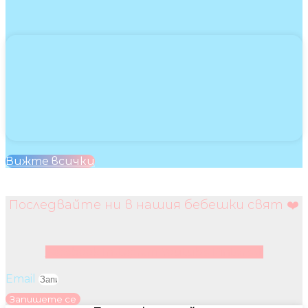
Вижте всички
Последвайте ни в нашия бебешки свят ❤️
Facebook
Instagram
Youtube
Pinterest
Email
Запишете се