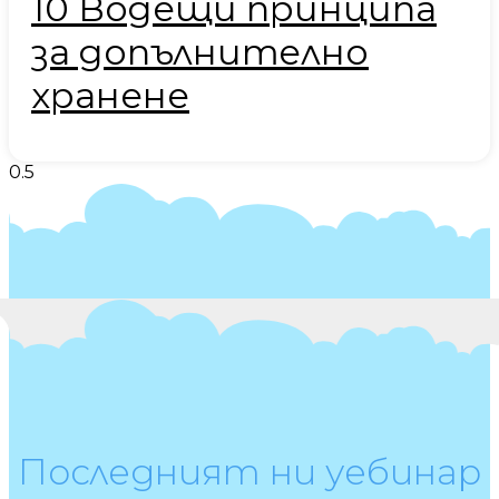
10 Водещи принципа
за допълнително
хранене
Последният ни уебинар