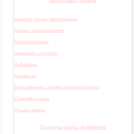
Аксесоари за бебе
Кенгуру, слинг, ерго раници
Колани за прохождане
Предпазители
Залъгалки и клипси
Биберони
Лигавици
Възглавнички, колани против колики
Слънчеви очила
Нощни лампи
Полезни уреди за бебето