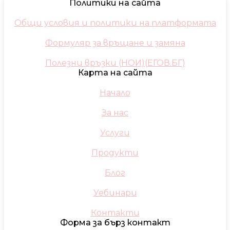
Политики на сайта
Общи условия и политики на платформата
Формуляр за връщане и замяна
Полезни връзки (НОИ)(ЕГОВ.БГ)
Карта на сайта
Начало
За нас
Услуги
Продукти
Блог
Уебинари
Контакти
Форма за бърз контакт