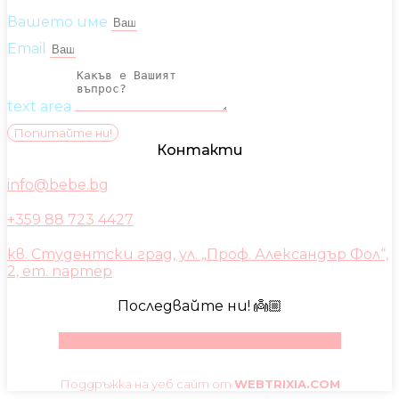
Вашето име
Email
text area
Попитайте ни!
Контакти
info@bebe.bg
+359 88 723 4427
кв. Студентски град, ул. „Проф. Александър Фол“,
2, ет. партер
Последвайте ни! 👼🏼
Facebook
Instagram
Youtube
Pinterest
Поддръжка на уеб сайт от
WEBTRIXIA.COM