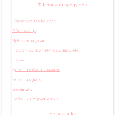
Текстилни продукти
Компелкти за кошара
Обиколници
Чувалчета за сън
Подложки, протектори, чаршафи
Пелени
Детски хавлии и халати
Детски одеяла
Балдахини
Бебешки възглавнички
На разходка