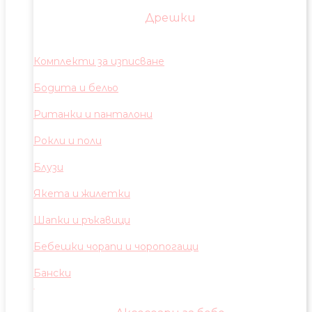
Дрешки
Комплекти за изписване
Бодита и бельо
Ританки и панталони
Рокли и поли
Блузи
Якета и жилетки
Шапки и ръкавици
Бебешки чорапи и чоропогащи
Бански