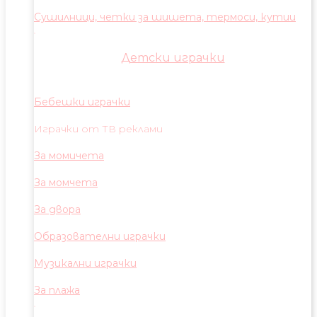
Сушилници, четки за шишета, термоси, кутии
Детски играчки
Бебешки играчки
Играчки от ТВ реклами
За момичета
За момчета
За двора
Образователни играчки
Музикални играчки
За плажа