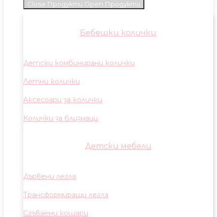
Close Продукти
Open Продукти
Бебешки колички
Детски комбинирани колички
Летни колички
Аксесоари за колички
Колички за близнаци
Детски мебели
Дървени легла
Трансформиращи легла
Сгъваеми кошари