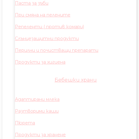
Паста за зъби
При смяна на пелените
Репеленти ( против комари)
Слънцезащитни продукти
Перилни и почистващи препарати
Продукти за хигиена
Бебешки храни
Адаптирани млека
Разтворими каши
Пюрета
Продукти за хранене