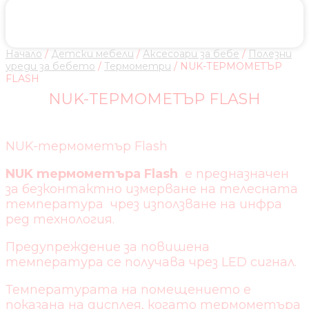
Начало
/
Детски мебели
/
Аксесоари за бебе
/
Полезни
уреди за бебето
/
Термометри
/ NUK-ТЕРМОМЕТЪР
FLASH
NUK-ТЕРМОМЕТЪР FLASH
NUK-термометър Flash
NUK
термометъра Flash
е предназначен
за безконтактно измерване на телесната
температура чрез използване на инфра
ред технология.
Предупреждение за повишена
температура се получава чрез LED сигнал.
Температурата на помещението е
показана на дисплея, когато термометъра