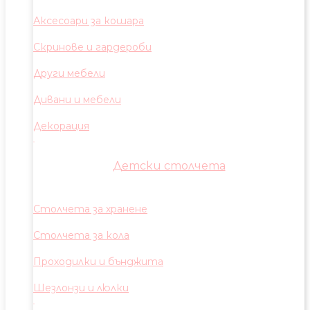
Аксесоари за кошара
Скринове и гардероби
Други мебели
Дивани и мебели
Декорация
Детски столчета
Столчета за хранене
Столчета за кола
Проходилки и бънджита
Шезлонзи и люлки