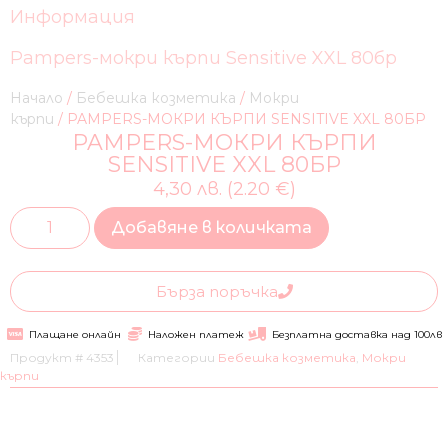
Информация
Pampers-мокри кърпи Sensitive XXL 80бр
Начало
/
Бебешка козметика
/
Мокри
кърпи
/ PAMPERS-МОКРИ КЪРПИ SENSITIVE XXL 80БР
PAMPERS-МОКРИ КЪРПИ
SENSITIVE XXL 80БР
4,30 лв. (2.20 €)
Добавяне в количката
Бърза поръчка
Плащане онлайн
Наложен платеж
Безплатна доставка над 100лв
Продукт #
4353
Категории
Бебешка козметика
,
Мокри
кърпи