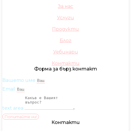
За нас
Услуги
Продукти
Блог
Уебинари
Контакти
Форма за бърз контакт
Вашето име
Email
text area
Попитайте ни!
Контакти