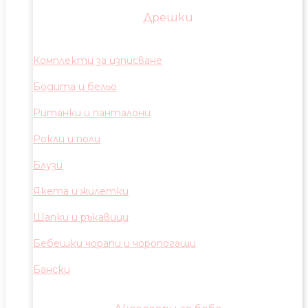
Дрешки
Комплекти за изписване
Бодита и бельо
Ританки и панталони
Рокли и поли
Блузи
Якета и жилетки
Шапки и ръкавици
Бебешки чорапи и чоропогащи
Бански