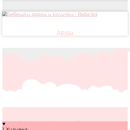
Други
10 кратки съвета за
1. Хигиена: