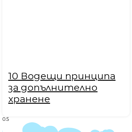
10 Водещи принципа
за допълнително
хранене