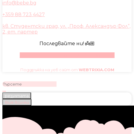
info@bebe.bg
+359 88 723 4427
кв. Студентски град, ул. „Проф. Александър Фол“,
2, ет. партер
Последвайте ни! 👼🏼
Facebook
Instagram
Youtube
Pinterest
Поддръжка на уеб сайт от
WEBTRIXIA.COM
резултата
Виж всички