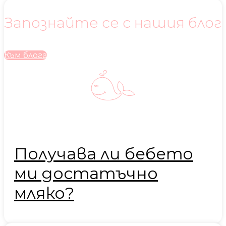
Запознайте се с нашия блог
Към блога
Получава ли бебето
ми достатъчно
мляко?