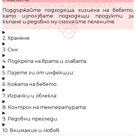
грижата за бебето
Поддържайте подходяща хигиена на бебето,
като използвате подходящи продукти за
къпане и редовно му сменяйте пелените.
2. Хранене:
3. Сън:
4. Подкрепа на врата и главата:
5. Пазете ги от инфекции:
6. Кожата на бебето:
7. Играчки и облекла:
8. Контрол на температурата:
9. Редовни прегледи:
10. Внимание и любов: