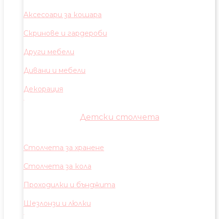
Аксесоари за кошара
Скринове и гардероби
Други мебели
Дивани и мебели
Декорация
Детски столчета
Столчета за хранене
Столчета за кола
Проходилки и бънджита
Шезлонзи и люлки