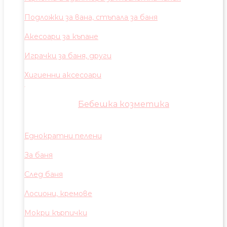
Подложки за вана, стъпала за баня
Акесоари за къпане
Играчки за баня, други
Хигиенни аксесоари
Бебешка козметика
Еднократни пелени
За баня
След баня
Лосиони, кремове
Мокри кърпички