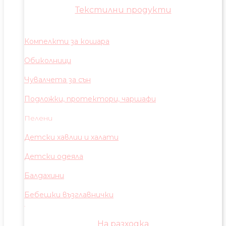
Текстилни продукти
Компелкти за кошара
Обиколници
Чувалчета за сън
Подложки, протектори, чаршафи
Пелени
Детски хавлии и халати
Детски одеяла
Балдахини
Бебешки възглавнички
На разходка