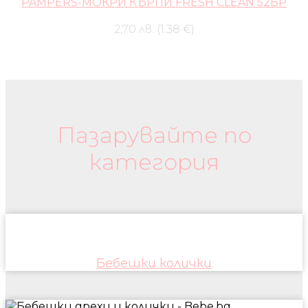
PAMPERS-МОКРИ КЪРПИ FRESH CLEAN 52БР
2,70 лв. (1.38 €)
Бебешки колички и дрехи
Пазарувайте по
категория
Бебешки колички