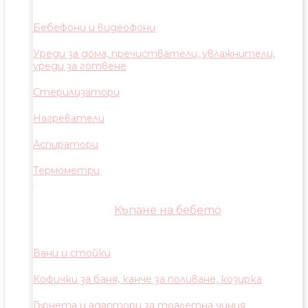
Бебефони и видеофони
Уреди за дома, пречистватели, увлажнители,
уреди за готвене
Стерилизатори
Нагреватели
Аспиратори
Термометри
Къпане на бебето
Вани и стойки
Кофички за баня, канче за поливане, козирка
Гърнета и адаптори за тоалетна чиния