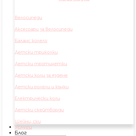
Велосипеди
Аксесоари за велосипеди
Баланс колело
Детски триколки
Детски тротинетки
Детски коли за яздене
Детски ролели и кънки
Електрически коли
Детски скейтборди
Шейни, ски
Услуги
Блог