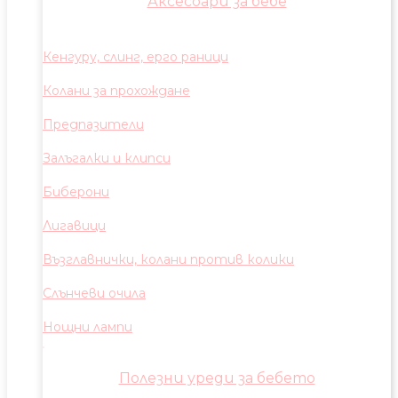
Аксесоари за бебе
Кенгуру, слинг, ерго раници
Колани за прохождане
Предпазители
Залъгалки и клипси
Биберони
Лигавици
Възглавнички, колани против колики
Слънчеви очила
Нощни лампи
Полезни уреди за бебето