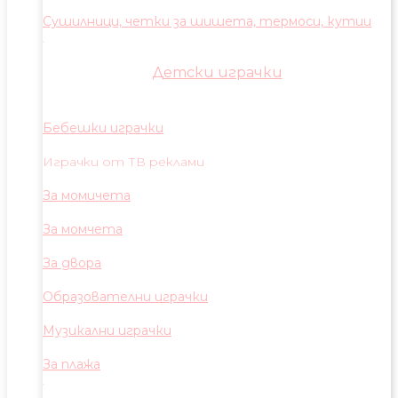
Сушилници, четки за шишета, термоси, кутии
Детски играчки
Бебешки играчки
Играчки от ТВ реклами
За момичета
За момчета
За двора
Образователни играчки
Музикални играчки
За плажа