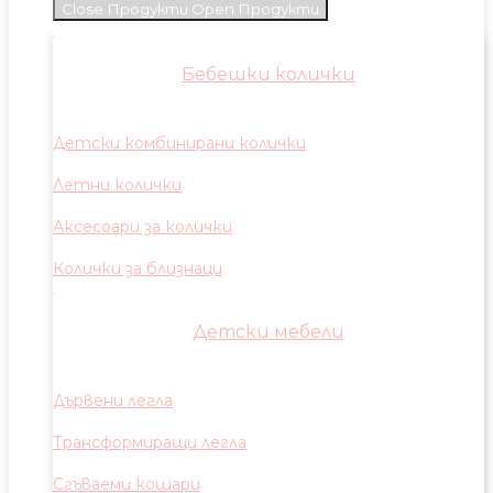
Close Продукти
Open Продукти
Бебешки колички
Детски комбинирани колички
Летни колички
Аксесоари за колички
Колички за близнаци
Детски мебели
Дървени легла
Трансформиращи легла
Сгъваеми кошари