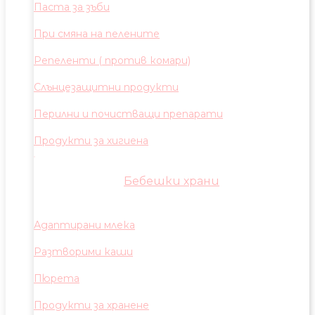
Паста за зъби
При смяна на пелените
Репеленти ( против комари)
Слънцезащитни продукти
Перилни и почистващи препарати
Продукти за хигиена
Бебешки храни
Адаптирани млека
Разтворими каши
Пюрета
Продукти за хранене