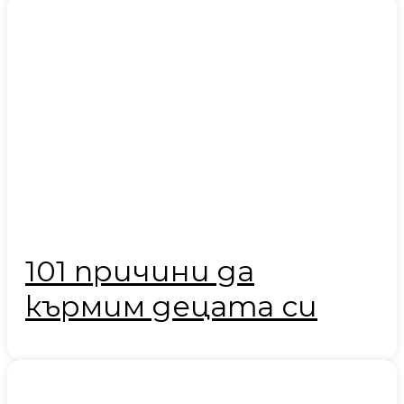
101 причини да
кърмим децата си