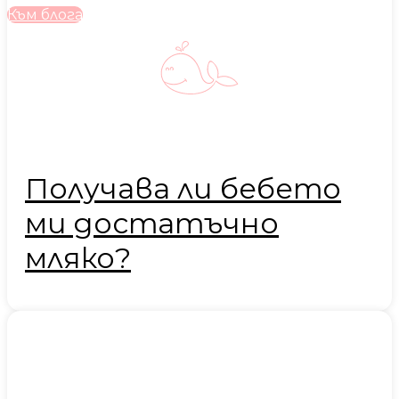
Към блога
Получава ли бебето
ми достатъчно
мляко?