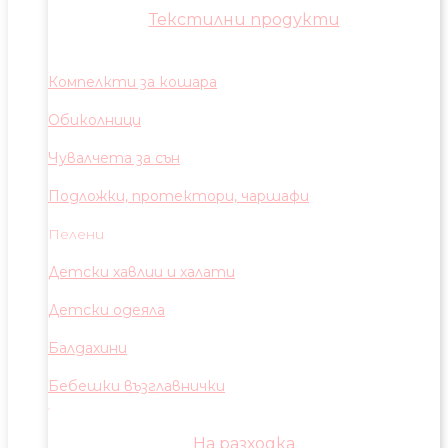
Текстилни продукти
Компелкти за кошара
Обиколници
Чувалчета за сън
Подложки, протектори, чаршафи
Пелени
Детски хавлии и халати
Детски одеяла
Балдахини
Бебешки възглавнички
На разходка