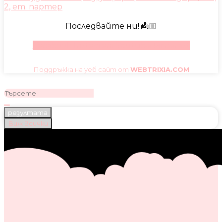
2, ет. партер
Последвайте ни! 👼🏼
Facebook
Instagram
Youtube
Pinterest
Поддръжка на уеб сайт от
WEBTRIXIA.COM
резултата
Виж всички