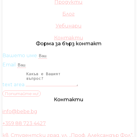
Продукти
Блог
Уебинари
Контакти
Форма за бърз контакт
Вашето име
Email
text area
Попитайте ни!
Контакти
info@bebe.bg
+359 88 723 4427
кв. Студентски град, ул. „Проф. Александър Фол“,