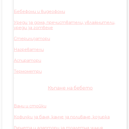
Бебефони и видеофони
Уреди за дома, пречистватели, увлажнители,
уреди за готвене
Стерилизатори
Нагреватели
Аспиратори
Термометри
Къпане на бебето
Вани и стойки
Кофички за баня, канче за поливане, козирка
Гърнета и адаптори за тоалетна чиния