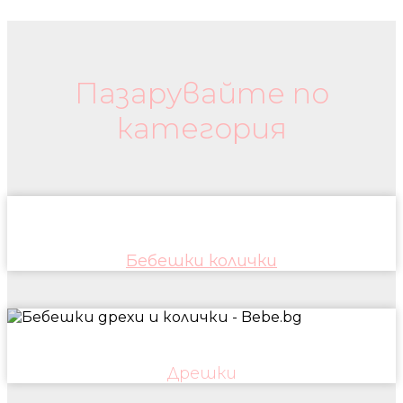
Бебешки колички и дрехи
Пазарувайте по
категория
Бебешки колички
Дрешки