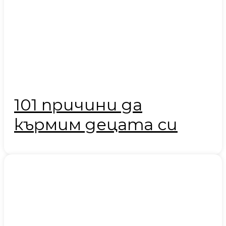
101 причини да
кърмим децата си