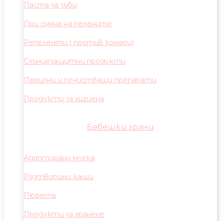
Паста за зъби
При смяна на пелените
Репеленти ( против комари)
Слънцезащитни продукти
Перилни и почистващи препарати
Продукти за хигиена
Бебешки храни
Адаптирани млека
Разтворими каши
Пюрета
Продукти за хранене