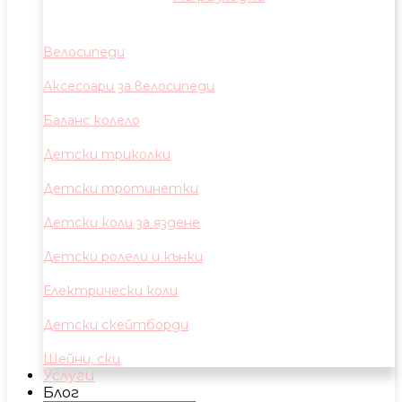
Велосипеди
Аксесоари за велосипеди
Баланс колело
Детски триколки
Детски тротинетки
Детски коли за яздене
Детски ролели и кънки
Електрически коли
Детски скейтборди
Шейни, ски
Услуги
Блог