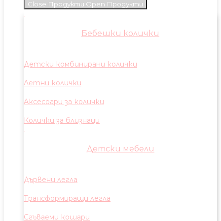
Close Продукти
Open Продукти
Бебешки колички
Детски комбинирани колички
Летни колички
Аксесоари за колички
Колички за близнаци
Детски мебели
Дървени легла
Трансформиращи легла
Сгъваеми кошари