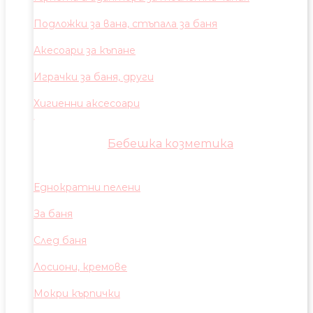
Подложки за вана, стъпала за баня
Акесоари за къпане
Играчки за баня, други
Хигиенни аксесоари
Бебешка козметика
Еднократни пелени
За баня
След баня
Лосиони, кремове
Мокри кърпички