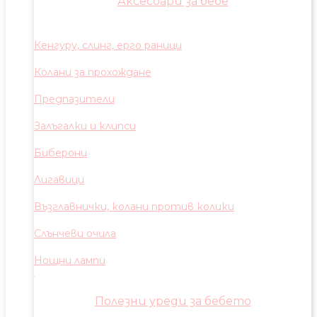
Аксесоари за бебе
Кенгуру, слинг, ерго раници
Колани за прохождане
Предпазители
Залъгалки и клипси
Биберони
Лигавици
Възглавнички, колани против колики
Слънчеви очила
Нощни лампи
Полезни уреди за бебето