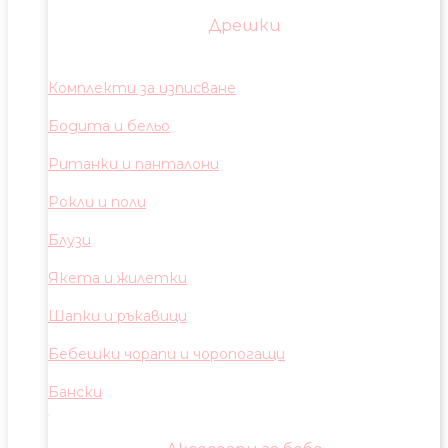
Дрешки
Комплекти за изписване
Бодита и бельо
Ританки и панталони
Рокли и поли
Блузи
Якета и жилетки
Шапки и ръкавици
Бебешки чорапи и чоропогащи
Бански