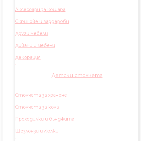
Аксесоари за кошара
Скринове и гардероби
Други мебели
Дивани и мебели
Декорация
Детски столчета
Столчета за хранене
Столчета за кола
Проходилки и бънджита
Шезлонзи и люлки