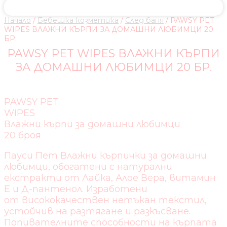
Начало
/
Бебешка козметика
/
След баня
/ PAWSY PET
WIPES ВЛАЖНИ КЪРПИ ЗА ДОМАШНИ ЛЮБИМЦИ 20
БР.
PAWSY PET WIPES ВЛАЖНИ КЪРПИ
ЗА ДОМАШНИ ЛЮБИМЦИ 20 БР.
PAWSY PET
WIPES
Влажни кърпи за домашни любимци
20 броя
Пауси Пет Влажни кърпички за домашни
любимци, обогатени с натурални
екстракти от Лайка, Алое Вера, витамин
Е и Д-пантенол. Изработени
от висококачествен нетъкан текстил,
устойчив на разтягане и разкъсване.
Попивателните способности на кърпата