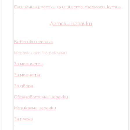
Сушилници, четки за шишета, термоси, кутии
Детски играчки
Бебешки играчки
Играчки от ТВ реклами
За момичета
За момчета
За двора
Образователни играчки
Музикални играчки
За плажа