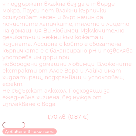
я поддържат влажна без да е твърде
мокра. Пауси пет влажни кърпички
осигуряват лесен и бърз начин да
почистите лапичките, тялото и лицето
на домашния Ви любимец. Изключително
деликатни и нежни към кожата и
козината. Лосиона с който е обогатена
кърпичката е с балансирано pH и позволява
употреба им дори при
новородени домашни любимци. Вложените
екстракти от Алое Вера и Лайка имат
хидратиращ, подхранващ и успокояващ
ефект.
Не съдържат алкохол. Подходящи за
ежедневна хигиена, без нужда от
изплакване с вода.
1,70 лв. (0.87 €)
количество
за
Добавяне в количката
PAWSY