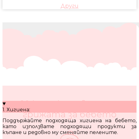
Други
10 кратки съвета за
1. Хигиена:
грижата за бебето
Поддържайте подходяща хигиена на бебето,
като използвате подходящи продукти за
къпане и редовно му сменяйте пелените.