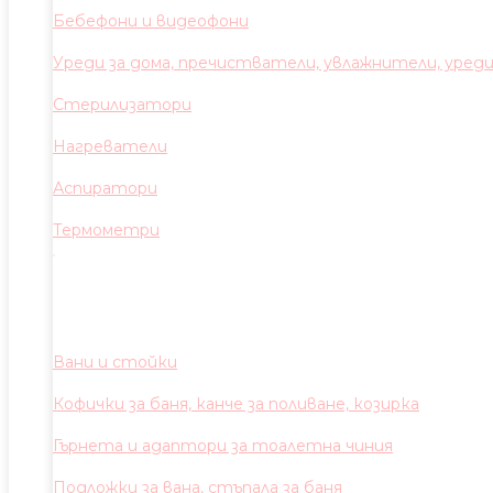
Бебефони и видеофони
Уреди за дома, пречистватели, увлажнители, уред
Стерилизатори
Нагреватели
Аспиратори
Термометри
Вани и стойки
Кофички за баня, канче за поливане, козирка
Гърнета и адаптори за тоалетна чиния
Подложки за вана, стъпала за баня