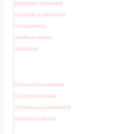
Аксесоари за кошара
Скринове и гардероби
Други мебели
Дивани и мебели
Декорация
Столчета за хранене
Столчета за кола
Проходилки и бънджита
Шезлонзи и люлки