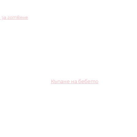
и за готвене
Къпане на бебето