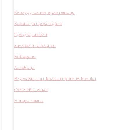
Кенгуру, слинг, ерго раници
Колани за прохождане
Предпазители
Залъгалки и клипси
Биберони
Лигавици
Възглавнички, колани против колики
Слънчеви очила
Нощни лампи