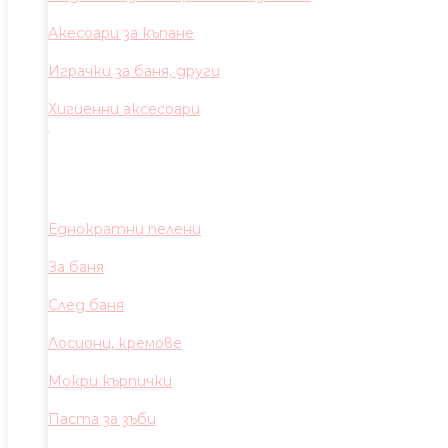
Акесоари за къпане
Играчки за баня, други
Хигиенни аксесоари
Еднократни пелени
За баня
След баня
Лосиони, кремове
Мокри кърпички
Паста за зъби