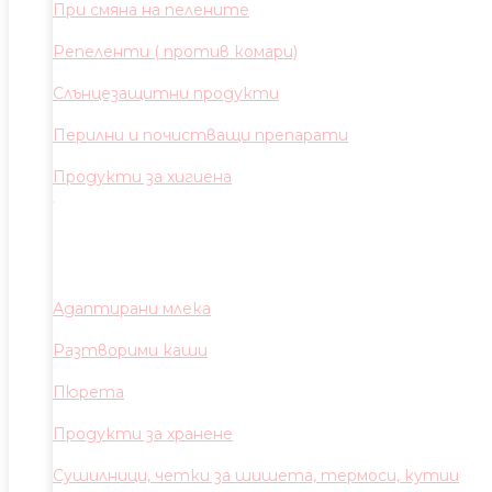
При смяна на пелените
Репеленти ( против комари)
Слънцезащитни продукти
Перилни и почистващи препарати
Продукти за хигиена
Адаптирани млека
Разтворими каши
Пюрета
Продукти за хранене
Сушилници, четки за шишета, термоси, кутии