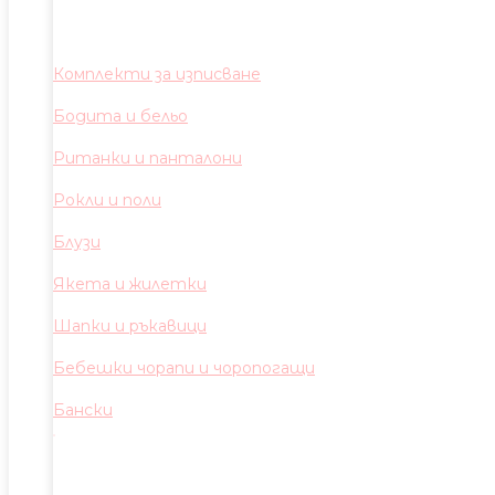
Комплекти за изписване
Бодита и бельо
Ританки и панталони
Рокли и поли
Блузи
Якета и жилетки
Шапки и ръкавици
Бебешки чорапи и чоропогащи
Бански