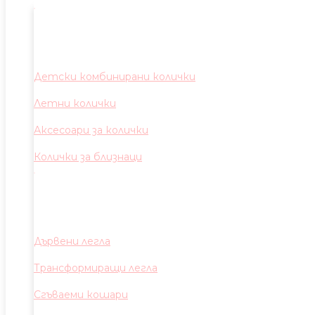
Детски комбинирани колички
Летни колички
Аксесоари за колички
Колички за близнаци
Дървени легла
Трансформиращи легла
Сгъваеми кошари