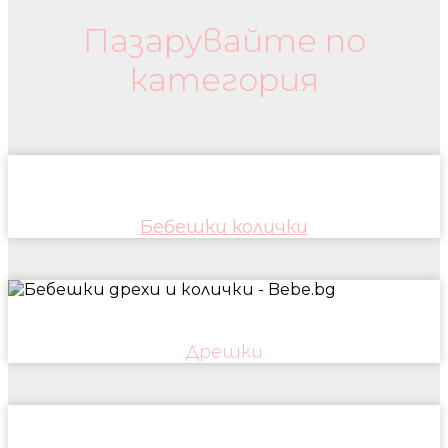
Пазарувайте по
категория
Бебешки колички
Дрешки