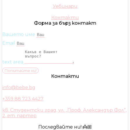
Уебинари
Контакти
Форма за бърз контакт
Вашето име
Email
text area
Попитайте ни!
Контакти
info@bebe.bg
+359 88 723 4427
кв. Студентски град, ул. „Проф. Александър Фол“,
2, ет. партер
Последвайте ни! 👼🏼