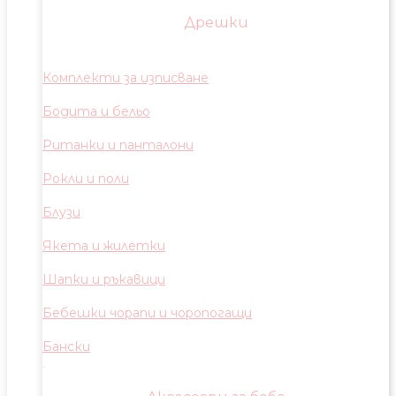
Дрешки
Комплекти за изписване
Бодита и бельо
Ританки и панталони
Рокли и поли
Блузи
Якета и жилетки
Шапки и ръкавици
Бебешки чорапи и чоропогащи
Бански