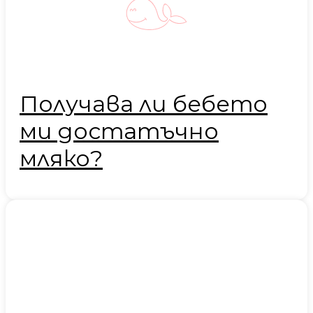
Получава ли бебето
ми достатъчно
мляко?