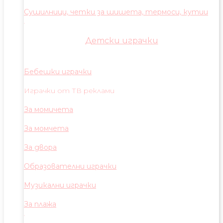
Сушилници, четки за шишета, термоси, кутии
Детски играчки
Бебешки играчки
Играчки от ТВ реклами
За момичета
За момчета
За двора
Образователни играчки
Музикални играчки
За плажа