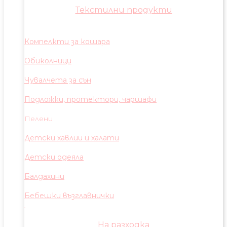
Текстилни продукти
Компелкти за кошара
Обиколници
Чувалчета за сън
Подложки, протектори, чаршафи
Пелени
Детски хавлии и халати
Детски одеяла
Балдахини
Бебешки възглавнички
На разходка