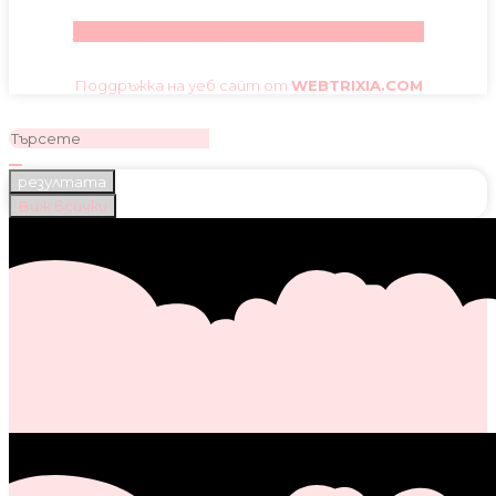
Facebook
Instagram
Youtube
Pinterest
Поддръжка на уеб сайт от
WEBTRIXIA.COM
резултата
Виж всички