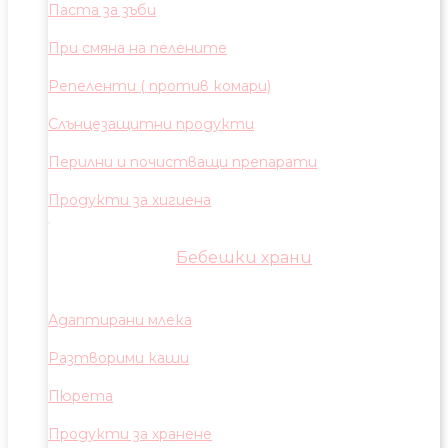
Паста за зъби
При смяна на пелените
Репеленти ( против комари)
Слънцезащитни продукти
Перилни и почистващи препарати
Продукти за хигиена
Бебешки храни
Адаптирани млека
Разтворими каши
Пюрета
Продукти за хранене