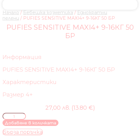
Начало
/
Бебешка козметика
/
Еднократни
пелени
/ PUFIES SENSITIVE MAXI4+ 9-16КГ 50 БР
PUFIES SENSITIVE MAXI4+ 9-16КГ 50
БР
Информация
PUFIES SENSITIVE MAXI4+ 9-16КГ 50 БР
Характеристики
Размер 4+
27,00 лв. (13.80 €)
количество
за
Добавяне в количката
PUFIES
Бърза поръчка
SENSITIVE
MAXI4+