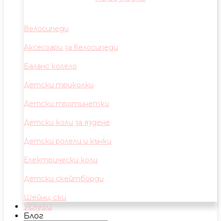
Велосипеди
Аксесоари за велосипеди
Баланс колело
Детски триколки
Детски тротинетки
Детски коли за яздене
Детски ролели и кънки
Електрически коли
Детски скейтборди
Шейни, ски
Услуги
Блог