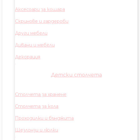
Аксесоари за кошара
Скринове и гардероби
Други мебели
Дивани и мебели
Декорация
Детски столчета
Столчета за хранене
Столчета за кола
Проходилки и бънджита
Шезлонзи и люлки