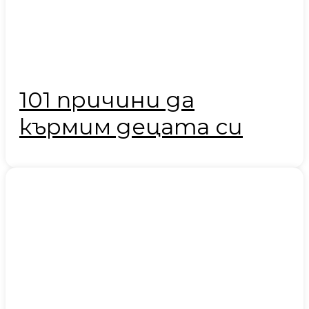
101 причини да
кърмим децата си