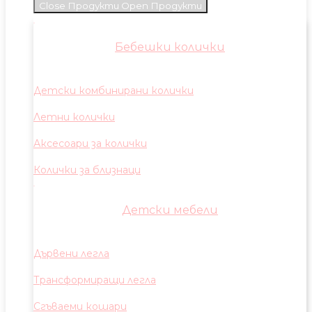
Close Продукти
Open Продукти
Бебешки колички
Детски комбинирани колички
Летни колички
Аксесоари за колички
Колички за близнаци
Детски мебели
Дървени легла
Трансформиращи легла
Сгъваеми кошари