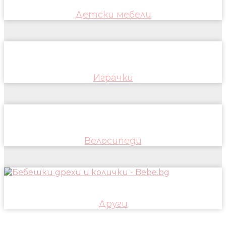
Детски мебели
Играчки
Велосипеди
Други