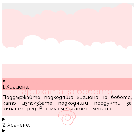
10 кратки съвета за
1. Хигиена:
грижата за бебето
Поддържайте подходяща хигиена на бебето,
като използвате подходящи продукти за
къпане и редовно му сменяйте пелените.
2. Хранене: