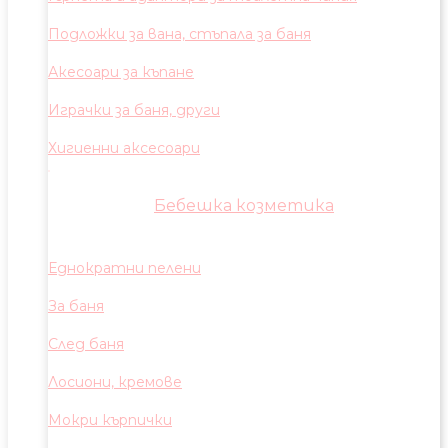
Подложки за вана, стъпала за баня
Акесоари за къпане
Играчки за баня, други
Хигиенни аксесоари
Бебешка козметика
Еднократни пелени
За баня
След баня
Лосиони, кремове
Мокри кърпички