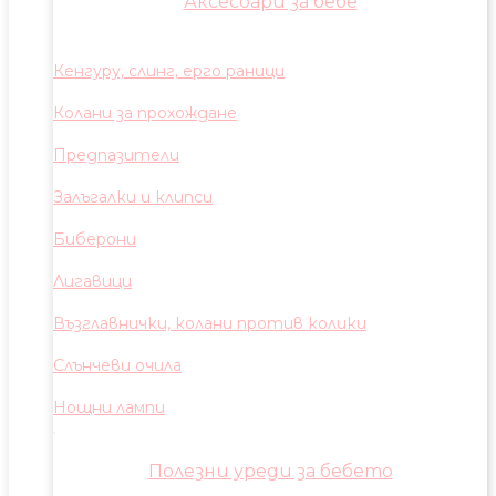
Аксесоари за бебе
Кенгуру, слинг, ерго раници
Колани за прохождане
Предпазители
Залъгалки и клипси
Биберони
Лигавици
Възглавнички, колани против колики
Слънчеви очила
Нощни лампи
Полезни уреди за бебето