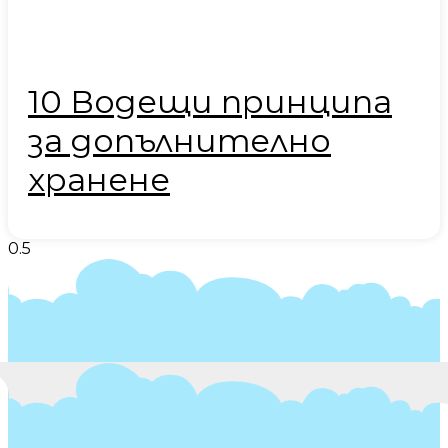
10 Водещи принципа
за допълнително
хранене