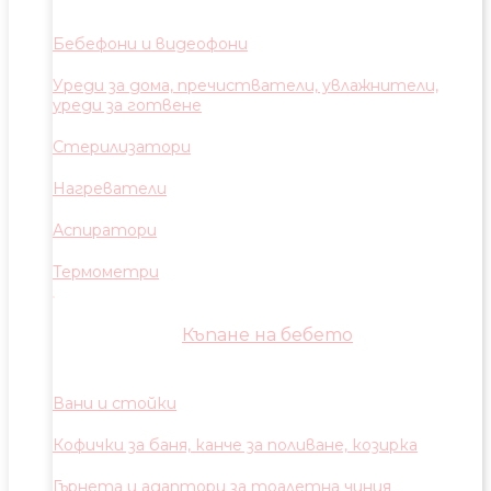
Бебефони и видеофони
Уреди за дома, пречистватели, увлажнители,
уреди за готвене
Стерилизатори
Нагреватели
Аспиратори
Термометри
Къпане на бебето
Вани и стойки
Кофички за баня, канче за поливане, козирка
Гърнета и адаптори за тоалетна чиния