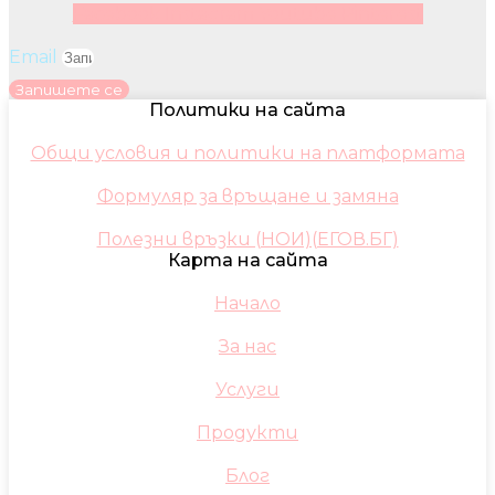
Facebook
Instagram
Youtube
Pinterest
Email
Запишете се
Политики на сайта
Общи условия и политики на платформата
Формуляр за връщане и замяна
Полезни връзки (НОИ)(ЕГОВ.БГ)
Карта на сайта
Начало
За нас
Услуги
Продукти
Блог