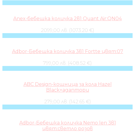
Anex-бебешка количка 2в1 Quant Air:QN04
2099,00 лв. (1073.20 €)
Adbor-Бебешка количка 3в1 Fortte цвят:07
799,00 лв. (408.52 €)
ABC Design-кошница за кола Hazel
Black+адаптори
279,00 лв. (142.65 €)
Adbor-Бебешка количка Nemo len 3в1
цвят:светло розов