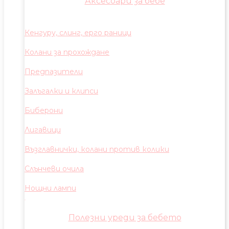
Аксесоари за бебе
Кенгуру, слинг, ерго раници
Колани за прохождане
Предпазители
Залъгалки и клипси
Биберони
Лигавици
Възглавнички, колани против колики
Слънчеви очила
Нощни лампи
Полезни уреди за бебето