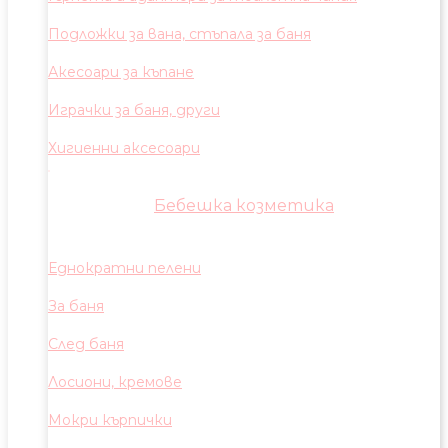
Подложки за вана, стъпала за баня
Акесоари за къпане
Играчки за баня, други
Хигиенни аксесоари
Бебешка козметика
Еднократни пелени
За баня
След баня
Лосиони, кремове
Мокри кърпички