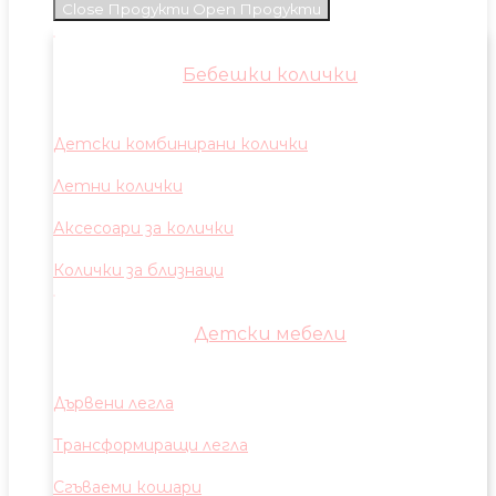
Close Продукти
Open Продукти
Бебешки колички
Детски комбинирани колички
Летни колички
Аксесоари за колички
Колички за близнаци
Детски мебели
Дървени легла
Трансформиращи легла
Сгъваеми кошари