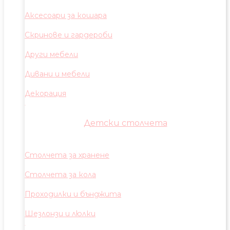
Аксесоари за кошара
Скринове и гардероби
Други мебели
Дивани и мебели
Декорация
Детски столчета
Столчета за хранене
Столчета за кола
Проходилки и бънджита
Шезлонзи и люлки