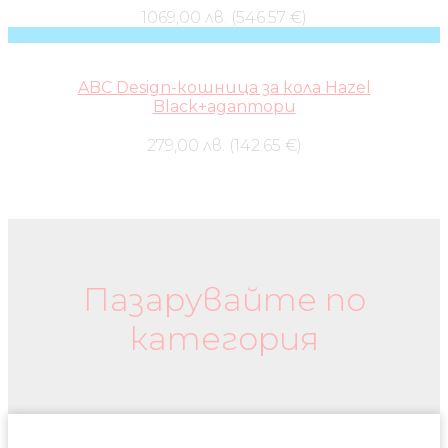
1069,00 лв. (546.57 €)
ABC Design-кошница за кола Hazel
Black+адаптори
279,00 лв. (142.65 €)
Бебешки колички и дрехи
Пазарувайте по
категория