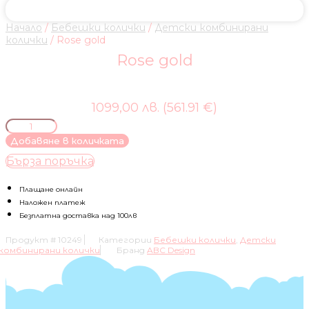
Начало
/
Бебешки колички
/
Детски комбинирани
колички
/ Rose gold
Rose gold
1099,00 лв. (561.91 €)
количество
за
Добавяне в количката
Rose
Бърза поръчка
gold
Плащане онлайн
Наложен платеж
Безплатна доставка над 100лв
Продукт #
10249
Категории
Бебешки колички
,
Детски
комбинирани колички
Бранд
ABC Design