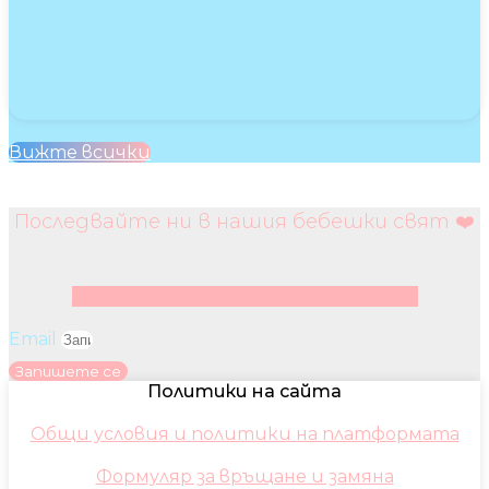
Вижте всички
Последвайте ни в нашия бебешки свят ❤️
Facebook
Instagram
Youtube
Pinterest
Email
Запишете се
Политики на сайта
Общи условия и политики на платформата
Формуляр за връщане и замяна