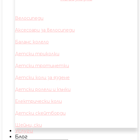
Велосипеди
Аксесоари за велосипеди
Баланс колело
Детски триколки
Детски тротинетки
Детски коли за яздене
Детски ролели и кънки
Електрически коли
Детски скейтборди
Шейни, ски
Услуги
Блог