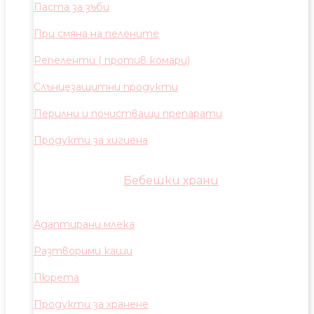
Паста за зъби
При смяна на пелените
Репеленти ( против комари)
Слънцезащитни продукти
Перилни и почистващи препарати
Продукти за хигиена
Бебешки храни
Адаптирани млека
Разтворими каши
Пюрета
Продукти за хранене