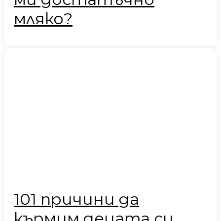
мляко?
101 причини да
кърмим децата си