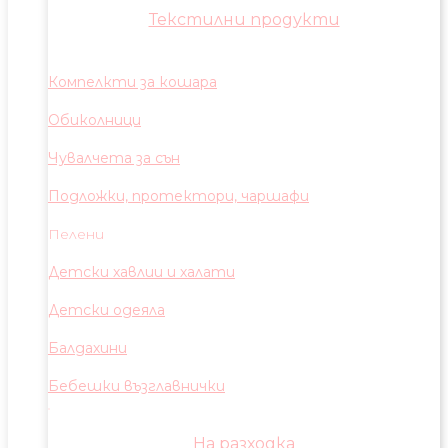
Текстилни продукти
Компелкти за кошара
Обиколници
Чувалчета за сън
Подложки, протектори, чаршафи
Пелени
Детски хавлии и халати
Детски одеяла
Балдахини
Бебешки възглавнички
На разходка