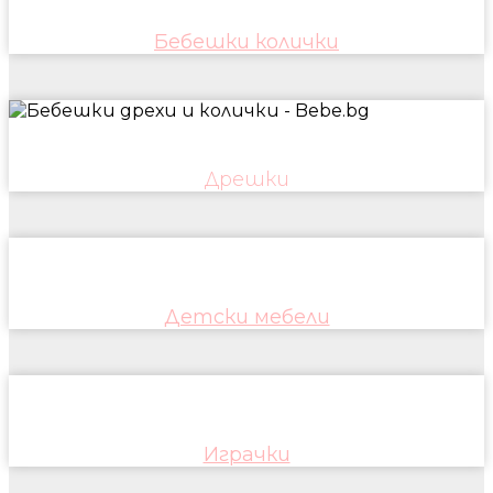
Бебешки колички
Дрешки
Детски мебели
Играчки