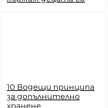
10 Водещи принципа
за допълнително
хранене