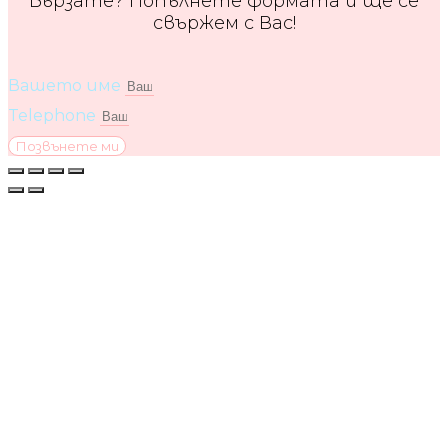
Бързате? Попълнете формата и ще се
свържем с Вас!
Вашето име
Telephone
Позвънете ми