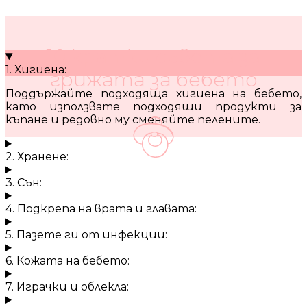
10 кратки съвета за
1. Хигиена:
грижата за бебето
Поддържайте подходяща хигиена на бебето,
като използвате подходящи продукти за
къпане и редовно му сменяйте пелените.
2. Хранене:
3. Сън:
4. Подкрепа на врата и главата:
5. Пазете ги от инфекции:
6. Кожата на бебето:
7. Играчки и облекла: