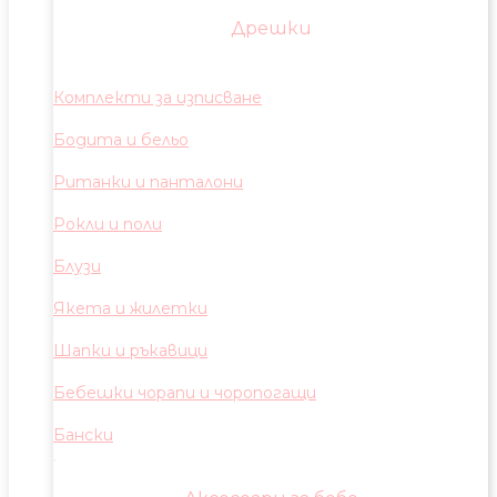
Дрешки
Комплекти за изписване
Бодита и бельо
Ританки и панталони
Рокли и поли
Блузи
Якета и жилетки
Шапки и ръкавици
Бебешки чорапи и чоропогащи
Бански