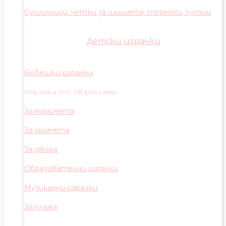
Сушилници, четки за шишета, термоси, кутии
Детски играчки
Бебешки играчки
Играчки от ТВ реклами
За момичета
За момчета
За двора
Образователни играчки
Музикални играчки
За плажа