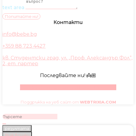
text area
Попитайте ни!
Контакти
info@bebe.bg
+359 88 723 4427
кв. Студентски град, ул. „Проф. Александър Фол“,
2, ет. партер
Последвайте ни! 👼🏼
Facebook
Instagram
Youtube
Pinterest
Поддръжка на уеб сайт от
WEBTRIXIA.COM
резултата
Виж всички