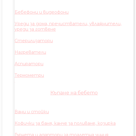
Бебефони и видеофони
Уреди за дома, пречистватели, увлажнители,
уреди за готвене
Стерилизатори
Нагреватели
Аспиратори
Термометри
Къпане на бебето
Вани и стойки
Кофички за баня, канче за поливане, козирка
Гърнета и адаптори за тоалетна чиния