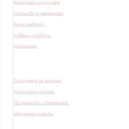
Аксесоари за кошара
Скринове и гардероби
Други мебели
Дивани и мебели
Декорация
Столчета за хранене
Столчета за кола
Проходилки и бънджита
Шезлонзи и люлки