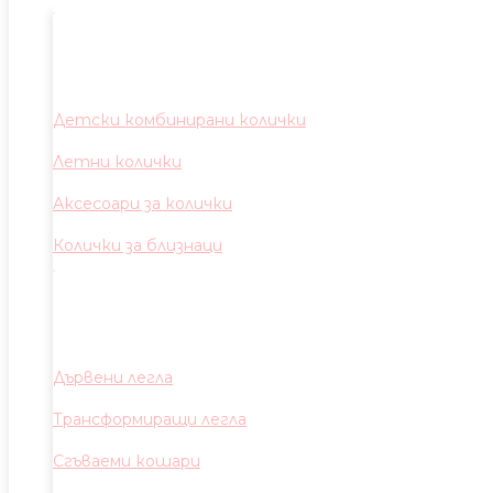
Детски комбинирани колички
Летни колички
Аксесоари за колички
Колички за близнаци
Дървени легла
Трансформиращи легла
Сгъваеми кошари