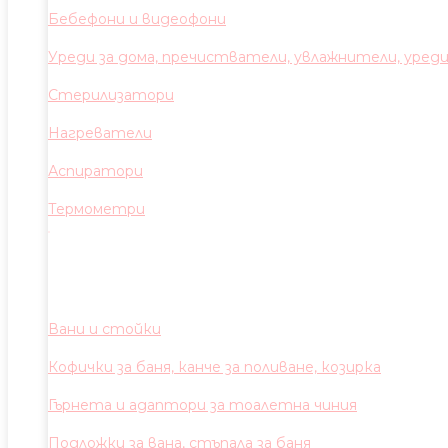
Бебефони и видеофони
Уреди за дома, пречистватели, увлажнители, уред
Стерилизатори
Нагреватели
Аспиратори
Термометри
Вани и стойки
Кофички за баня, канче за поливане, козирка
Гърнета и адаптори за тоалетна чиния
Подложки за вана, стъпала за баня