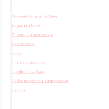
Комплекти за изписване
Бодита и бельо
Ританки и панталони
Рокли и поли
Блузи
Якета и жилетки
Шапки и ръкавици
Бебешки чорапи и чоропогащи
Бански