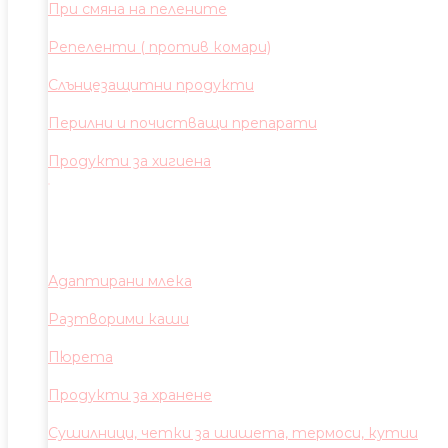
При смяна на пелените
Репеленти ( против комари)
Слънцезащитни продукти
Перилни и почистващи препарати
Продукти за хигиена
Адаптирани млека
Разтворими каши
Пюрета
Продукти за хранене
Сушилници, четки за шишета, термоси, кутии