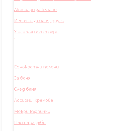
Акесоари за къпане
Играчки за баня, други
Хигиенни аксесоари
Еднократни пелени
За баня
След баня
Лосиони, кремове
Мокри кърпички
Паста за зъби