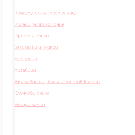
Кенгуру, слинг, ерго раници
Колани за прохождане
Предпазители
Залъгалки и клипси
Биберони
Лигавици
Възглавнички, колани против колики
Слънчеви очила
Нощни лампи