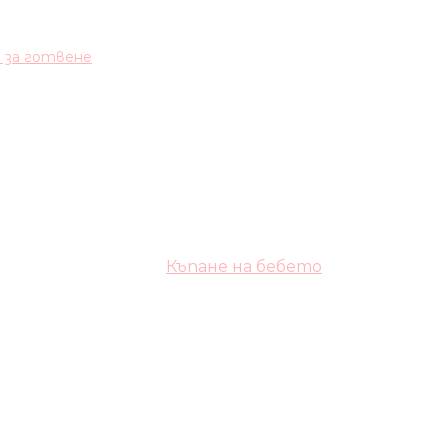
и за готвене
Къпане на бебето