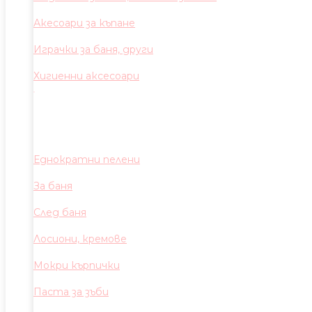
Акесоари за къпане
Играчки за баня, други
Хигиенни аксесоари
Еднократни пелени
За баня
След баня
Лосиони, кремове
Мокри кърпички
Паста за зъби