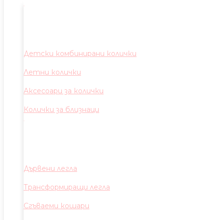
Детски комбинирани колички
Летни колички
Аксесоари за колички
Колички за близнаци
Дървени легла
Трансформиращи легла
Сгъваеми кошари