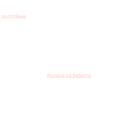
и за готвене
Къпане на бебето