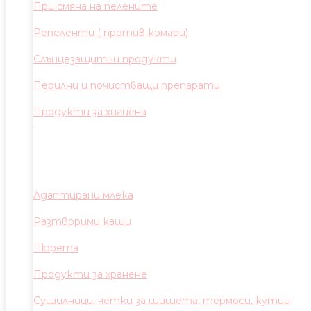
При смяна на пелените
Репеленти ( против комари)
Слънцезащитни продукти
Перилни и почистващи препарати
Продукти за хигиена
Адаптирани млека
Разтворими каши
Пюрета
Продукти за хранене
Сушилници, четки за шишета, термоси, кутии