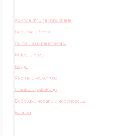
Комплекти за изписване
Бодита и бельо
Ританки и панталони
Рокли и поли
Блузи
Якета и жилетки
Шапки и ръкавици
Бебешки чорапи и чоропогащи
Бански