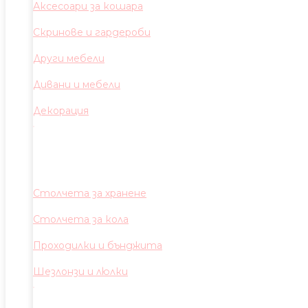
Аксесоари за кошара
Скринове и гардероби
Други мебели
Дивани и мебели
Декорация
Столчета за хранене
Столчета за кола
Проходилки и бънджита
Шезлонзи и люлки