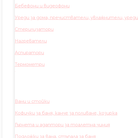
Бебефони и видеофони
Уреди за дома, пречистватели, увлажнители, уред
Стерилизатори
Нагреватели
Аспиратори
Термометри
Вани и стойки
Кофички за баня, канче за поливане, козирка
Гърнета и адаптори за тоалетна чиния
Подложки за вана, стъпала за баня