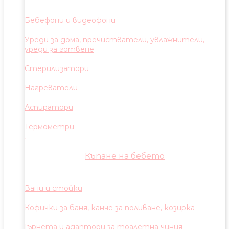
Бебефони и видеофони
Уреди за дома, пречистватели, увлажнители,
уреди за готвене
Стерилизатори
Нагреватели
Аспиратори
Термометри
Къпане на бебето
Вани и стойки
Кофички за баня, канче за поливане, козирка
Гърнета и адаптори за тоалетна чиния