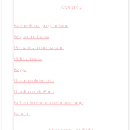
Дрешки
Комплекти за изписване
Бодита и бельо
Ританки и панталони
Рокли и поли
Блузи
Якета и жилетки
Шапки и ръкавици
Бебешки чорапи и чоропогащи
Бански