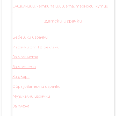
Сушилници, четки за шишета, термоси, кутии
Детски играчки
Бебешки играчки
Играчки от ТВ реклами
За момичета
За момчета
За двора
Образователни играчки
Музикални играчки
За плажа