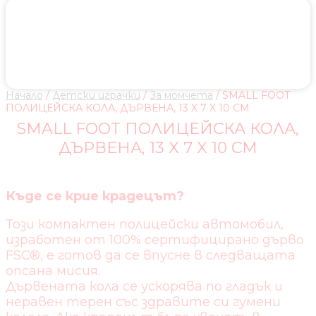
Начало
/
Детски играчки
/
За момчета
/ SMALL FOOT
ПОЛИЦЕЙСКА КОЛА, ДЪРВЕНА, 13 X 7 X 10 CM
SMALL FOOT ПОЛИЦЕЙСКА КОЛА,
ДЪРВЕНА, 13 X 7 X 10 CM
Къде се крие крадецът?
Този компактен полицейски автомобил,
изработен от 100% сертифицирано дърво
FSC®, е готов да се впусне в следващата
опсана мисия.
Дървената кола се ускорява по гладък и
неравен терен със здравите си гумени