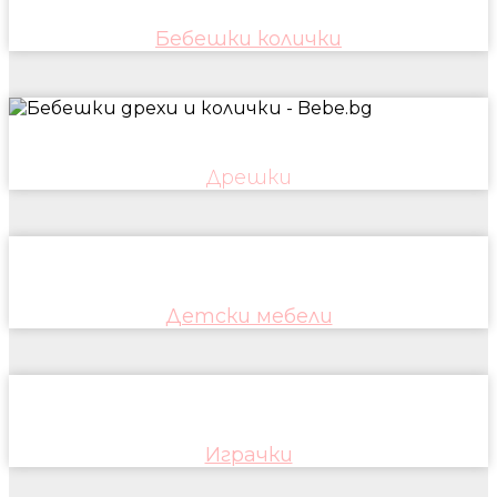
Бебешки колички
Дрешки
Детски мебели
Играчки