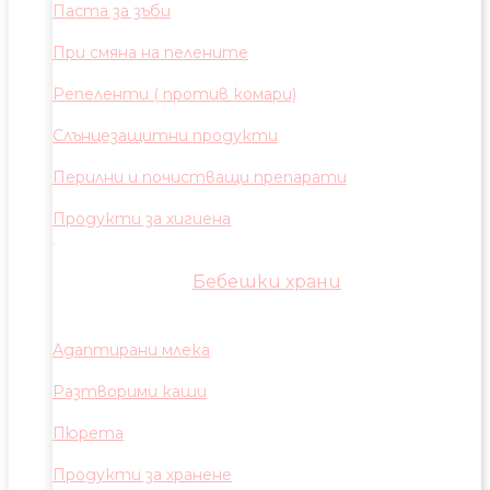
Паста за зъби
При смяна на пелените
Репеленти ( против комари)
Слънцезащитни продукти
Перилни и почистващи препарати
Продукти за хигиена
Бебешки храни
Адаптирани млека
Разтворими каши
Пюрета
Продукти за хранене