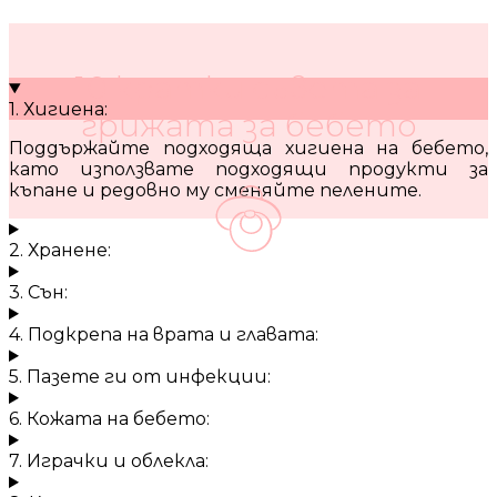
10 кратки съвета за
1. Хигиена:
грижата за бебето
Поддържайте подходяща хигиена на бебето,
като използвате подходящи продукти за
къпане и редовно му сменяйте пелените.
2. Хранене:
3. Сън:
4. Подкрепа на врата и главата:
5. Пазете ги от инфекции:
6. Кожата на бебето:
7. Играчки и облекла: