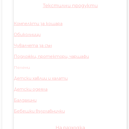
Текстилни продукти
Компелкти за кошара
Обиколници
Чувалчета за сън
Подложки, протектори, чаршафи
Пелени
Детски хавлии и халати
Детски одеяла
Балдахини
Бебешки възглавнички
На разходка