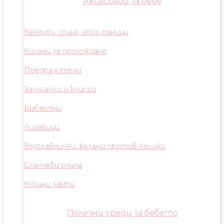
Аксесоари за бебе
Кенгуру, слинг, ерго раници
Колани за прохождане
Предпазители
Залъгалки и клипси
Биберони
Лигавици
Възглавнички, колани против колики
Слънчеви очила
Нощни лампи
Полезни уреди за бебето