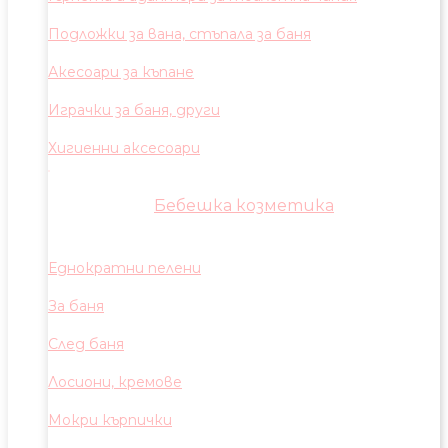
Подложки за вана, стъпала за баня
Акесоари за къпане
Играчки за баня, други
Хигиенни аксесоари
Бебешка козметика
Еднократни пелени
За баня
След баня
Лосиони, кремове
Мокри кърпички