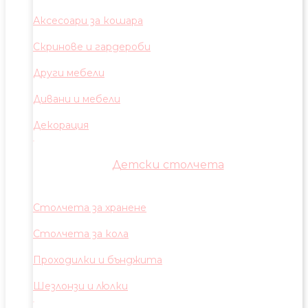
Аксесоари за кошара
Скринове и гардероби
Други мебели
Дивани и мебели
Декорация
Детски столчета
Столчета за хранене
Столчета за кола
Проходилки и бънджита
Шезлонзи и люлки