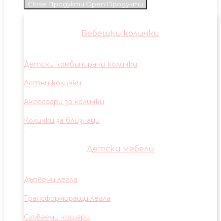
Close Продукти
Open Продукти
Бебешки колички
Детски комбинирани колички
Летни колички
Аксесоари за колички
Колички за близнаци
Детски мебели
Дървени легла
Трансформиращи легла
Сгъваеми кошари