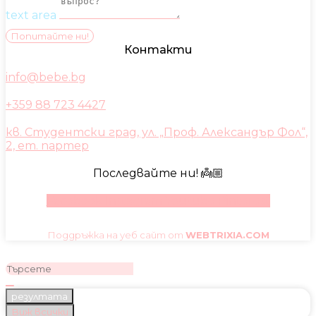
text area
Попитайте ни!
Контакти
info@bebe.bg
+359 88 723 4427
кв. Студентски град, ул. „Проф. Александър Фол“,
2, ет. партер
Последвайте ни! 👼🏼
Facebook
Instagram
Youtube
Pinterest
Поддръжка на уеб сайт от
WEBTRIXIA.COM
резултата
Виж всички