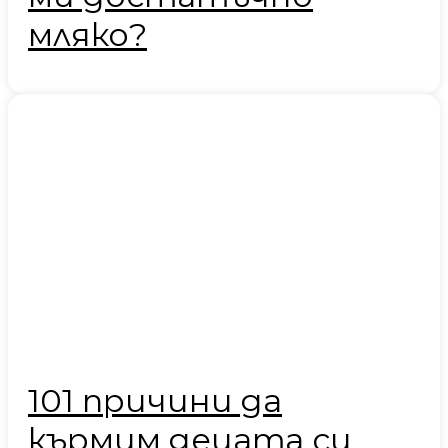
мляко?
101 причини да
кърмим децата си