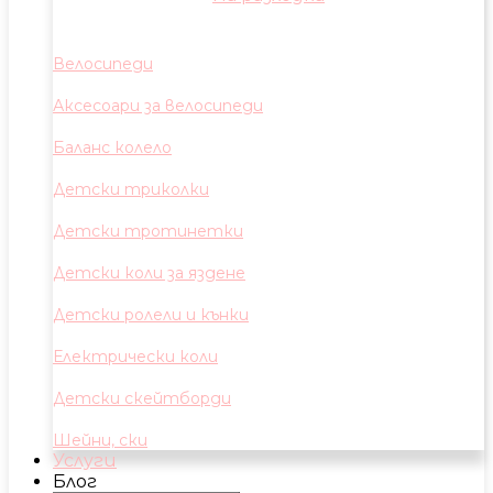
Велосипеди
Аксесоари за велосипеди
Баланс колело
Детски триколки
Детски тротинетки
Детски коли за яздене
Детски ролели и кънки
Електрически коли
Детски скейтборди
Шейни, ски
Услуги
Блог