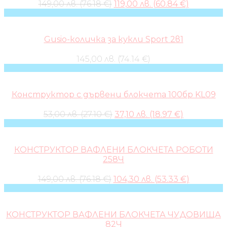
Original
Current
149,00 лв. (76.18 €)
119,00 лв. (60.84 €)
price
price
was:
is:
149,00 лв..
119,00 лв..
Gusio-количка за кукли Sport 2в1
145,00 лв. (74.14 €)
Конструктор с дървени блокчета 100бр KL09
Original
Current
53,00 лв. (27.10 €)
37,10 лв. (18.97 €)
price
price
was:
is:
53,00 лв..
37,10 лв..
КОНСТРУКТОР ВАФЛЕНИ БЛОКЧЕТА РОБОТИ
258Ч
Original
Current
149,00 лв. (76.18 €)
104,30 лв. (53.33 €)
price
price
was:
is:
149,00 лв..
104,30 лв.
КОНСТРУКТОР ВАФЛЕНИ БЛОКЧЕТА ЧУДОВИЩА
82Ч