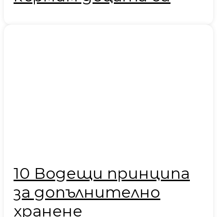
10 Водещи принципа
за допълнително
хранене