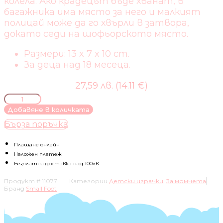
колела. Ако крадецът бъде хванат, в
багажника има място за него и малкият
полицай може да го хвърли в затвора,
докато седи на шофьорското място.
Размери: 13 x 7 x 10 cm.
За деца над 18 месеца.
27,59 лв. (14.11 €)
количество
за
Добавяне в количката
SMALL
Бърза поръчка
FOOT
ПОЛИЦЕЙСКА
КОЛА,
Плащане онлайн
ДЪРВЕНА,
Наложен платеж
13
Безплатна доставка над 100лв
X
Продукт #
11077
Категории
Детски играчки
,
За момчета
7
Бранд
Small Foot
X
10
CM