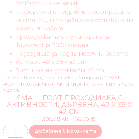
отварящия се капак.
Разбираеми и подробно илюстрирани
картинки, за по-забавно опознаване на
морския живот.
Проходилката е номинирана за
Toyaward за 2020 година.
Подходяща за над 12-месечни бебета.
Размери: 42 х 39 х 42 cm.
Височина на дръжката: 41 cm.
Начало
/
Пелени
/
Проходилки и бънджита
/ SMALL
FOOT ПРОХОДИЛКА С АКТИВНОСТИ, ДЪРВЕНА, 42 Х 39
Х 42 CM
SMALL FOOT ПРОХОДИЛКА С
АКТИВНОСТИ, ДЪРВЕНА, 42 Х 39 Х
42 CM
305,88 лв. (156.39 €)
Добавяне в количката