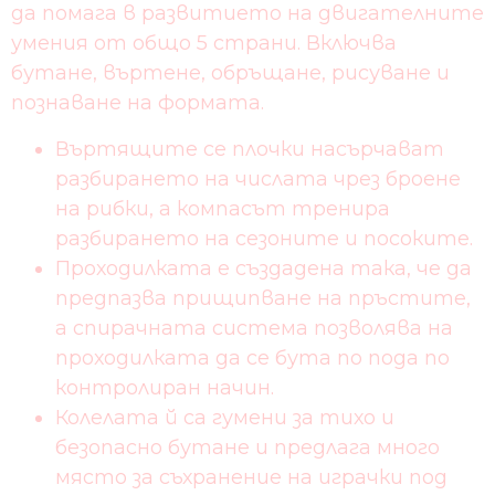
да помага в развитието на двигателните
умения от общо 5 страни. Включва
бутане, въртене, обръщане, рисуване и
познаване на формата.
Въртящите се плочки насърчават
разбирането на числата чрез броене
на рибки, а компасът тренира
разбирането на сезоните и посоките.
Проходилката е създадена така, че да
предпазва прищипване на пръстите,
а спирачната система позволява на
проходилката да се бута по пода по
контролиран начин.
Колелата й са гумени за тихо и
безопасно бутане и предлага много
място за съхранение на играчки под