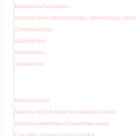
Бебефони и видеофони
Уреди за дома, пречистватели, увлажнители, уред
Стерилизатори
Нагреватели
Аспиратори
Термометри
Вани и стойки
Кофички за баня, канче за поливане, козирка
Гърнета и адаптори за тоалетна чиния
Подложки за вана, стъпала за баня