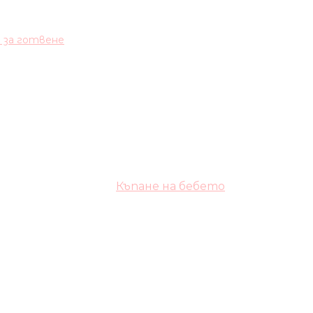
и за готвене
Къпане на бебето