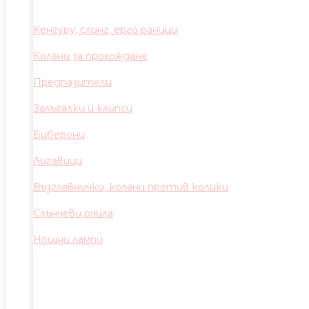
Кенгуру, слинг, ерго раници
Колани за прохождане
Предпазители
Залъгалки и клипси
Биберони
Лигавици
Възглавнички, колани против колики
Слънчеви очила
Нощни лампи