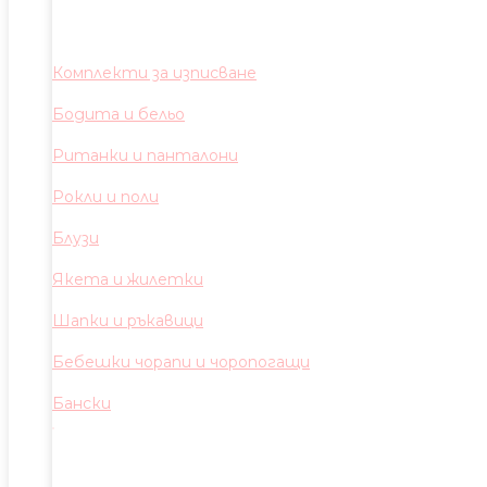
Комплекти за изписване
Бодита и бельо
Ританки и панталони
Рокли и поли
Блузи
Якета и жилетки
Шапки и ръкавици
Бебешки чорапи и чоропогащи
Бански