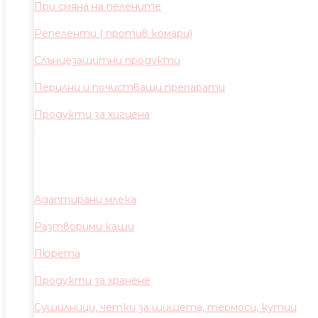
При смяна на пелените
Репеленти ( против комари)
Слънцезащитни продукти
Перилни и почистващи препарати
Продукти за хигиена
Адаптирани млека
Разтворими каши
Пюрета
Продукти за хранене
Сушилници, четки за шишета, термоси, кутии