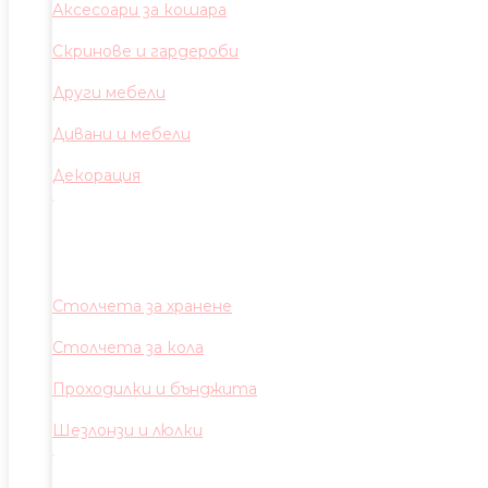
Аксесоари за кошара
Скринове и гардероби
Други мебели
Дивани и мебели
Декорация
Столчета за хранене
Столчета за кола
Проходилки и бънджита
Шезлонзи и люлки