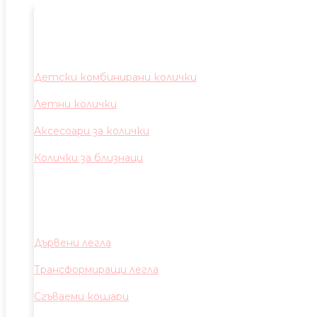
Детски комбинирани колички
Летни колички
Аксесоари за колички
Колички за близнаци
Дървени легла
Трансформиращи легла
Сгъваеми кошари