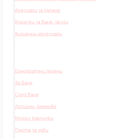
Акесоари за къпане
Играчки за баня, други
Хигиенни аксесоари
Еднократни пелени
За баня
След баня
Лосиони, кремове
Мокри кърпички
Паста за зъби