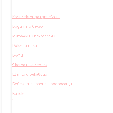
Комплекти за изписване
Бодита и бельо
Ританки и панталони
Рокли и поли
Блузи
Якета и жилетки
Шапки и ръкавици
Бебешки чорапи и чоропогащи
Бански