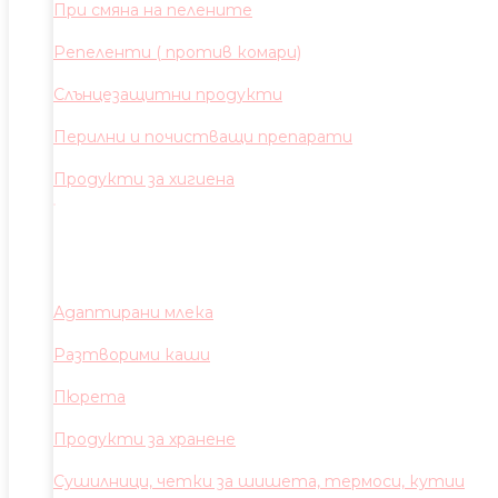
При смяна на пелените
Репеленти ( против комари)
Слънцезащитни продукти
Перилни и почистващи препарати
Продукти за хигиена
Адаптирани млека
Разтворими каши
Пюрета
Продукти за хранене
Сушилници, четки за шишета, термоси, кутии