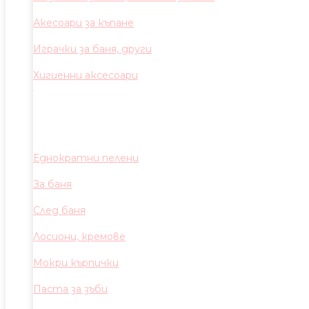
Акесоари за къпане
Играчки за баня, други
Хигиенни аксесоари
Еднократни пелени
За баня
След баня
Лосиони, кремове
Мокри кърпички
Паста за зъби