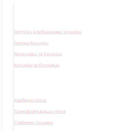
Детски комбинирани колички
Летни колички
Аксесоари за колички
Колички за близнаци
Дървени легла
Трансформиращи легла
Сгъваеми кошари