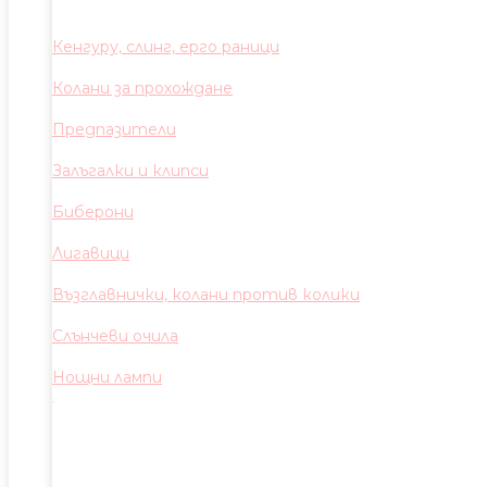
Кенгуру, слинг, ерго раници
Колани за прохождане
Предпазители
Залъгалки и клипси
Биберони
Лигавици
Възглавнички, колани против колики
Слънчеви очила
Нощни лампи