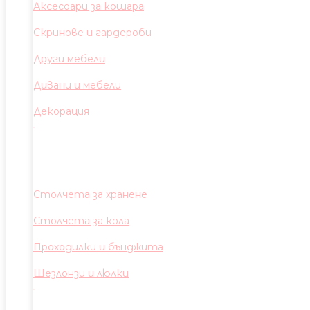
Аксесоари за кошара
Скринове и гардероби
Други мебели
Дивани и мебели
Декорация
Столчета за хранене
Столчета за кола
Проходилки и бънджита
Шезлонзи и люлки