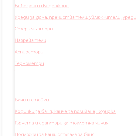
Бебефони и видеофони
Уреди за дома, пречистватели, увлажнители, уред
Стерилизатори
Нагреватели
Аспиратори
Термометри
Вани и стойки
Кофички за баня, канче за поливане, козирка
Гърнета и адаптори за тоалетна чиния
Подложки за вана, стъпала за баня