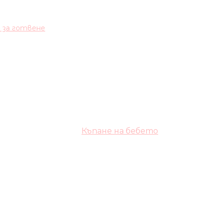
и за готвене
Къпане на бебето