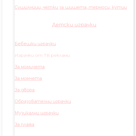
Сушилници, четки за шишета, термоси, кутии
Детски играчки
Бебешки играчки
Играчки от ТВ реклами
За момичета
За момчета
За двора
Образователни играчки
Музикални играчки
За плажа