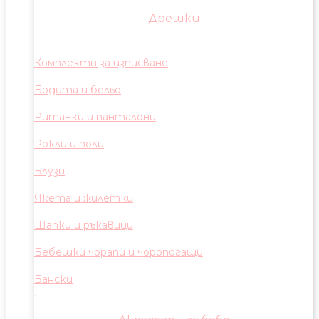
Дрешки
Комплекти за изписване
Бодита и бельо
Ританки и панталони
Рокли и поли
Блузи
Якета и жилетки
Шапки и ръкавици
Бебешки чорапи и чоропогащи
Бански