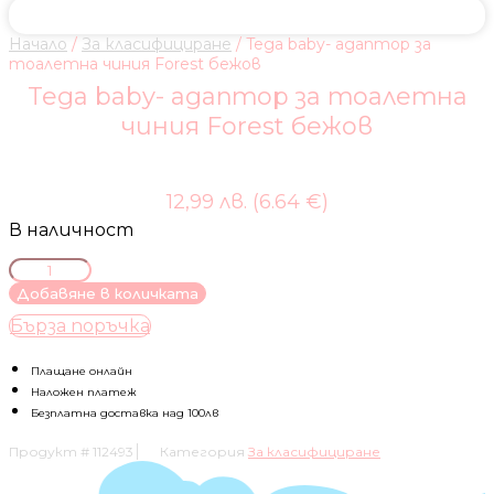
Начало
/
За класифициране
/ Tega baby- адаптор за
тоалетна чиния Forest бежов
Tega baby- адаптор за тоалетна
чиния Forest бежов
12,99 лв. (6.64 €)
В наличност
количество
за
Добавяне в количката
Tega
Бърза поръчка
baby-
адаптор
за
Плащане онлайн
тоалетна
Наложен платеж
чиния
Безплатна доставка над 100лв
Forest
Продукт #
112493
Категория
За класифициране
бежов