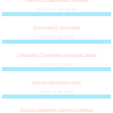
205,00 лв. (104.81 €)
Булдозер M за яздене
66,90 лв. (34.21 €)
Tega baby-Подложка за къпане Зайче
14,50 лв. (7.41 €)
3toysm-Люлка бип-бип
38,70 лв. (19.79 €)
Тунинг трактор Farmer с педали