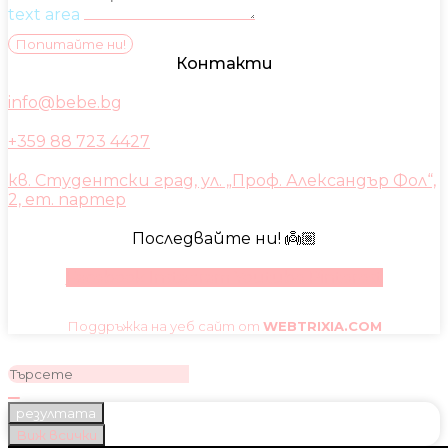
text area
Попитайте ни!
Контакти
info@bebe.bg
+359 88 723 4427
кв. Студентски град, ул. „Проф. Александър Фол“,
2, ет. партер
Последвайте ни! 👼🏼
Facebook
Instagram
Youtube
Pinterest
Поддръжка на уеб сайт от
WEBTRIXIA.COM
резултата
Виж всички