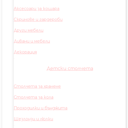
Аксесоари за кошара
Скринове и гардероби
Други мебели
Дивани и мебели
Декорация
Детски столчета
Столчета за хранене
Столчета за кола
Проходилки и бънджита
Шезлонзи и люлки