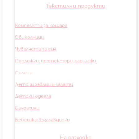
Текстилни продукти
Компелкти за кошара
Обиколници
Чувалчета за сън
Подложки, протектори, чаршафи
Пелени
Детски хавлии и халати
Детски одеяла
Балдахини
Бебешки възглавнички
На разходка