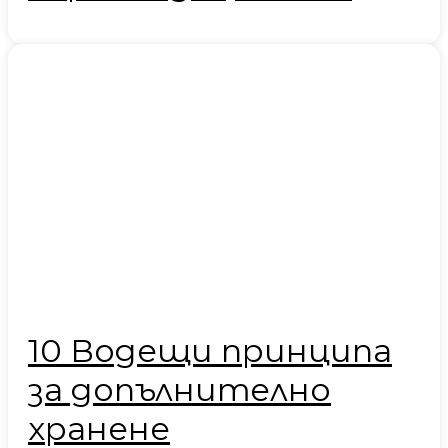
10 Водещи принципа
за допълнително
хранене