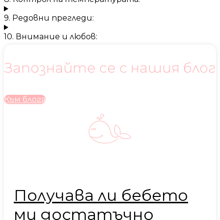
9. Редовни прегледи:
10. Внимание и любов:
Запознайте се с нашия блог
Към блога
Получава ли бебето
ми достатъчно