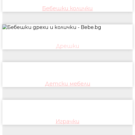
Бебешки колички
Дрешки
Детски мебели
Играчки