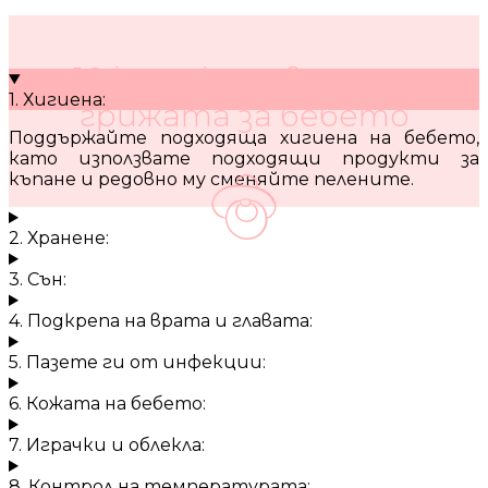
10 кратки съвета за
1. Хигиена:
грижата за бебето
Поддържайте подходяща хигиена на бебето,
като използвате подходящи продукти за
къпане и редовно му сменяйте пелените.
2. Хранене:
3. Сън:
4. Подкрепа на врата и главата:
5. Пазете ги от инфекции:
6. Кожата на бебето:
7. Играчки и облекла:
8. Контрол на температурата: