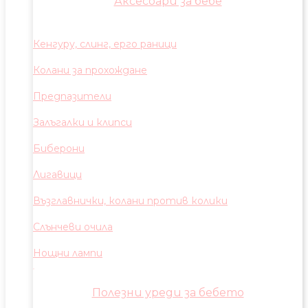
Аксесоари за бебе
Кенгуру, слинг, ерго раници
Колани за прохождане
Предпазители
Залъгалки и клипси
Биберони
Лигавици
Възглавнички, колани против колики
Слънчеви очила
Нощни лампи
Полезни уреди за бебето