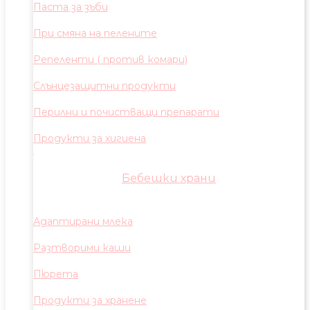
Паста за зъби
При смяна на пелените
Репеленти ( против комари)
Слънцезащитни продукти
Перилни и почистващи препарати
Продукти за хигиена
Бебешки храни
Адаптирани млека
Разтворими каши
Пюрета
Продукти за хранене