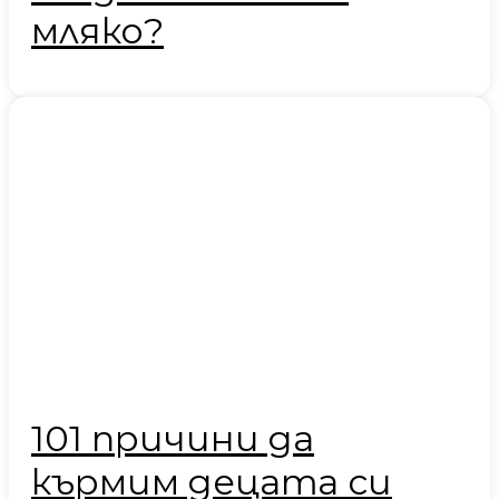
мляко?
101 причини да
кърмим децата си