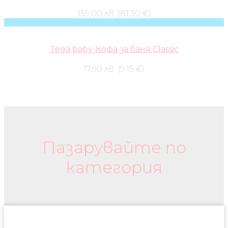
159,00 лв. (81.30 €)
Tega baby-Кофа за баня Classic
17,90 лв. (9.15 €)
Бебешки колички и дрехи
Пазарувайте по
категория