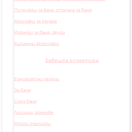
Подложки за вана, стъпала за баня
Акесоари за къпане
Играчки за баня, други
Хигиенни аксесоари
Бебешка козметика
Еднократни пелени
За баня
След баня
Лосиони, кремове
Мокри кърпички