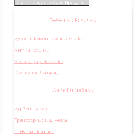
Close Продукти
Open Продукти
Бебешки колички
Детски комбинирани колички
Летни колички
Аксесоари за колички
Колички за близнаци
Детски мебели
Дървени легла
Трансформиращи легла
Сгъваеми кошари