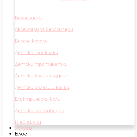
Велосипеди
Аксесоари за велосипеди
Баланс колело
Детски триколки
Детски тротинетки
Детски коли за яздене
Детски ролели и кънки
Електрически коли
Детски скейтборди
Шейни, ски
Услуги
Блог