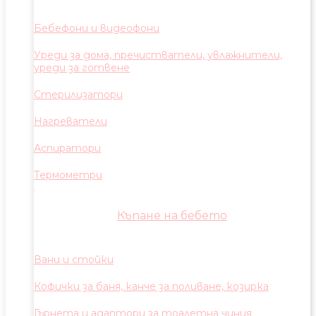
Бебефони и видеофони
Уреди за дома, пречистватели, увлажнители,
уреди за готвене
Стерилизатори
Нагреватели
Аспиратори
Термометри
Къпане на бебето
Вани и стойки
Кофички за баня, канче за поливане, козирка
Гърнета и адаптори за тоалетна чиния