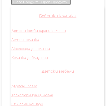
Close Продукти
Open Продукти
Бебешки колички
Детски комбинирани колички
Летни колички
Аксесоари за колички
Колички за близнаци
Детски мебели
Дървени легла
Трансформиращи легла
Сгъваеми кошари