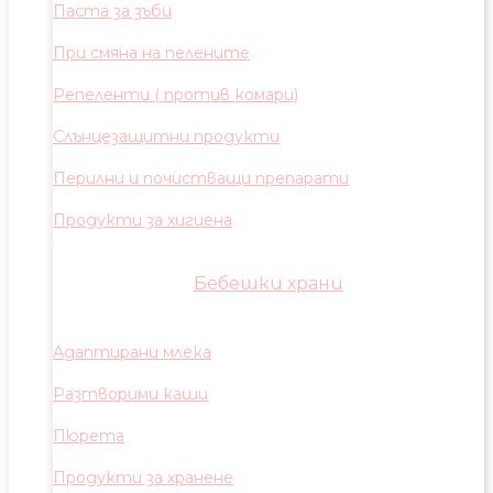
Паста за зъби
При смяна на пелените
Репеленти ( против комари)
Слънцезащитни продукти
Перилни и почистващи препарати
Продукти за хигиена
Бебешки храни
Адаптирани млека
Разтворими каши
Пюрета
Продукти за хранене