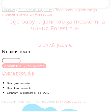
Начало
/
За класифициране
/ Tega baby- адаптор за
тоалетна чиния Forest син
Tega baby- адаптор за тоалетна
чиния Forest син
12,99 лв. (6.64 €)
В наличност
количество
за
Добавяне в количката
Tega
Бърза поръчка
baby-
адаптор
за
Плащане онлайн
тоалетна
Наложен платеж
чиния
Безплатна доставка над 100лв
Forest
Продукт #
112493
Категория
За класифициране
син