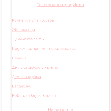
Текстилни продукти
Компелкти за кошара
Обиколници
Чувалчета за сън
Подложки, протектори, чаршафи
Пелени
Детски хавлии и халати
Детски одеяла
Балдахини
Бебешки възглавнички
На разходка