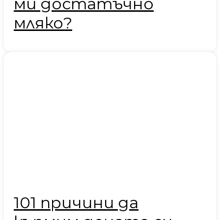
ми достатъчно
мляко?
101 причини да