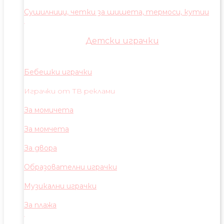
Сушилници, четки за шишета, термоси, кутии
Детски играчки
Бебешки играчки
Играчки от ТВ реклами
За момичета
За момчета
За двора
Образователни играчки
Музикални играчки
За плажа