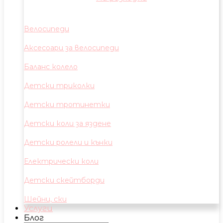
Велосипеди
Аксесоари за велосипеди
Баланс колело
Детски триколки
Детски тротинетки
Детски коли за яздене
Детски ролели и кънки
Електрически коли
Детски скейтборди
Шейни, ски
Услуги
Блог