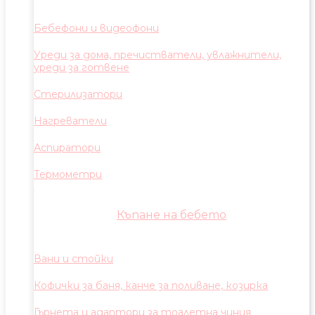
Бебефони и видеофони
Уреди за дома, пречистватели, увлажнители,
уреди за готвене
Стерилизатори
Нагреватели
Аспиратори
Термометри
Къпане на бебето
Вани и стойки
Кофички за баня, канче за поливане, козирка
Гърнета и адаптори за тоалетна чиния