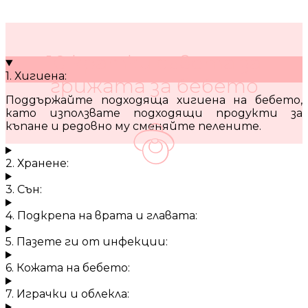
10 кратки съвета за
1. Хигиена:
грижата за бебето
Поддържайте подходяща хигиена на бебето,
като използвате подходящи продукти за
къпане и редовно му сменяйте пелените.
2. Хранене:
3. Сън:
4. Подкрепа на врата и главата:
5. Пазете ги от инфекции:
6. Кожата на бебето:
7. Играчки и облекла: