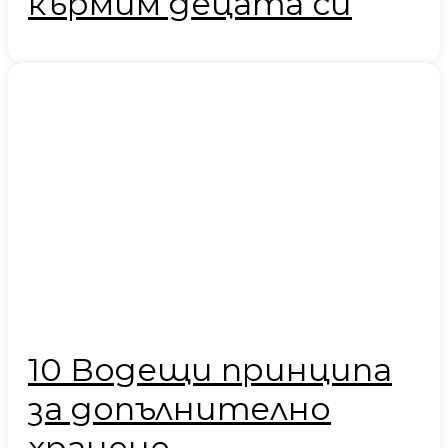
кърмим децата си
10 Водещи принципа
за допълнително
хранене