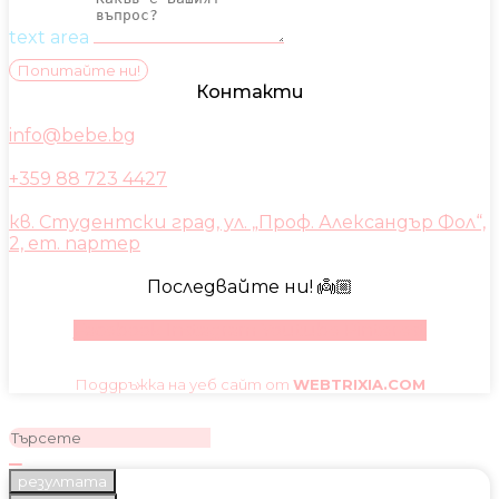
text area
Попитайте ни!
Контакти
info@bebe.bg
+359 88 723 4427
кв. Студентски град, ул. „Проф. Александър Фол“,
2, ет. партер
Последвайте ни! 👼🏼
Facebook
Instagram
Youtube
Pinterest
Поддръжка на уеб сайт от
WEBTRIXIA.COM
резултата