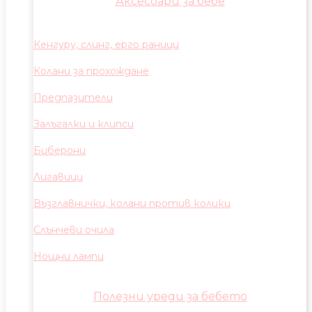
Аксесоари за бебе
Кенгуру, слинг, ерго раници
Колани за прохождане
Предпазители
Залъгалки и клипси
Биберони
Лигавици
Възглавнички, колани против колики
Слънчеви очила
Нощни лампи
Полезни уреди за бебето