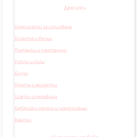
Дрешки
Комплекти за изписване
Бодита и бельо
Ританки и панталони
Рокли и поли
Блузи
Якета и жилетки
Шапки и ръкавици
Бебешки чорапи и чоропогащи
Бански