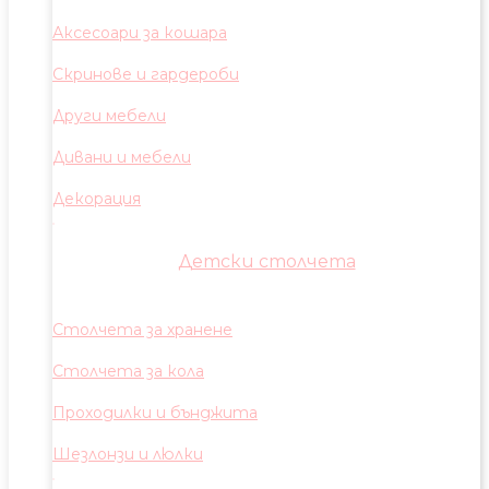
Аксесоари за кошара
Скринове и гардероби
Други мебели
Дивани и мебели
Декорация
Детски столчета
Столчета за хранене
Столчета за кола
Проходилки и бънджита
Шезлонзи и люлки