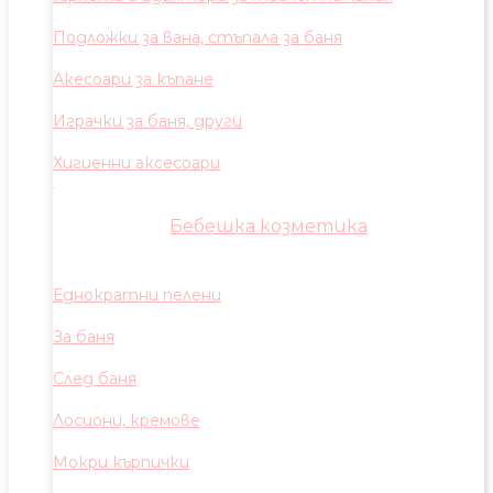
Подложки за вана, стъпала за баня
Акесоари за къпане
Играчки за баня, други
Хигиенни аксесоари
Бебешка козметика
Еднократни пелени
За баня
След баня
Лосиони, кремове
Мокри кърпички