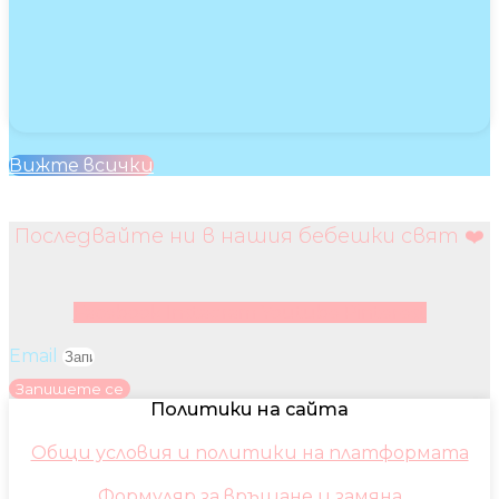
Вижте всички
Последвайте ни в нашия бебешки свят ❤️
Facebook
Instagram
Youtube
Pinterest
Email
Запишете се
Политики на сайта
Общи условия и политики на платформата
Формуляр за връщане и замяна