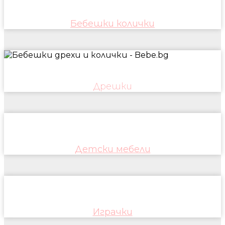
Бебешки колички
Дрешки
Детски мебели
Играчки