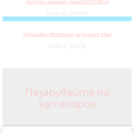
Детски матрак пяна 60/120/8см
49,00 лв. (25.05 €)
Tega baby-Матраче за къпане Maxi
14,60 лв. (7.46 €)
Бебешки колички и дрехи
Пазарувайте по
категория