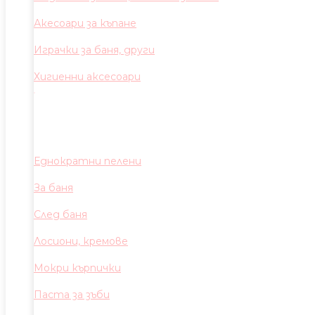
Акесоари за къпане
Играчки за баня, други
Хигиенни аксесоари
Еднократни пелени
За баня
След баня
Лосиони, кремове
Мокри кърпички
Паста за зъби