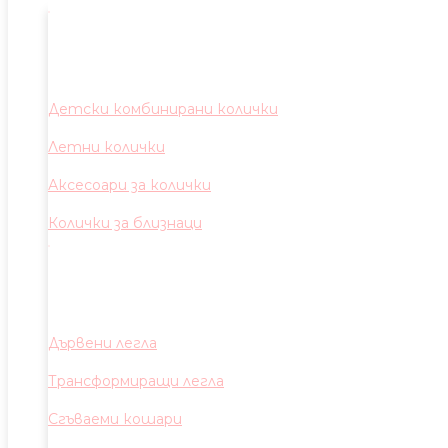
Детски комбинирани колички
Летни колички
Аксесоари за колички
Колички за близнаци
Дървени легла
Трансформиращи легла
Сгъваеми кошари