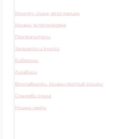
Кенгуру, слинг, ерго раници
Колани за прохождане
Предпазители
Залъгалки и клипси
Биберони
Лигавици
Възглавнички, колани против колики
Слънчеви очила
Нощни лампи