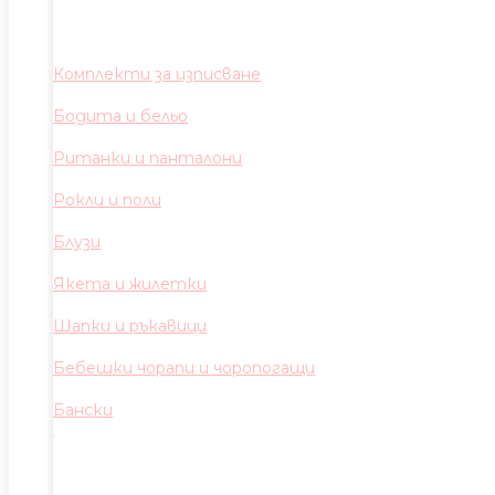
Комплекти за изписване
Бодита и бельо
Ританки и панталони
Рокли и поли
Блузи
Якета и жилетки
Шапки и ръкавици
Бебешки чорапи и чоропогащи
Бански