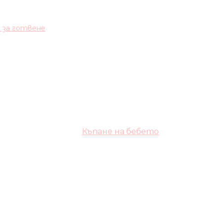
и за готвене
Къпане на бебето