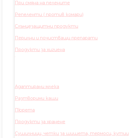
При смяна на пелените
Репеленти ( против комари)
Слънцезащитни продукти
Перилни и почистващи препарати
Продукти за хигиена
Адаптирани млека
Разтворими каши
Пюрета
Продукти за хранене
Сушилници, четки за шишета, термоси, кутии