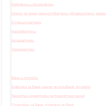
Бебефони и видеофони
Уреди за дома, пречистватели, увлажнители, уред
Стерилизатори
Нагреватели
Аспиратори
Термометри
Вани и стойки
Кофички за баня, канче за поливане, козирка
Гърнета и адаптори за тоалетна чиния
Подложки за вана, стъпала за баня