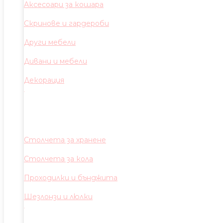
Аксесоари за кошара
Скринове и гардероби
Други мебели
Дивани и мебели
Декорация
Столчета за хранене
Столчета за кола
Проходилки и бънджита
Шезлонзи и люлки