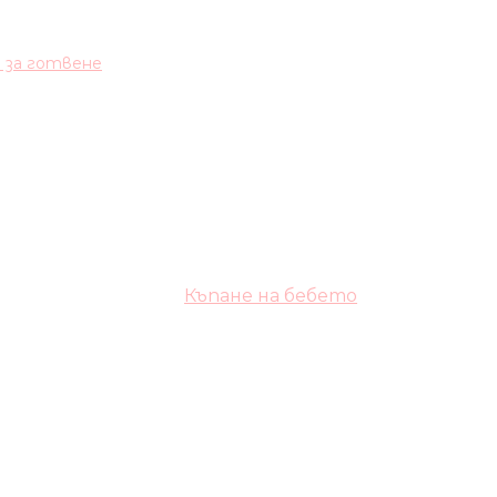
и за готвене
Къпане на бебето