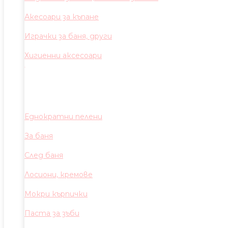
Акесоари за къпане
Играчки за баня, други
Хигиенни аксесоари
Еднократни пелени
За баня
След баня
Лосиони, кремове
Мокри кърпички
Паста за зъби