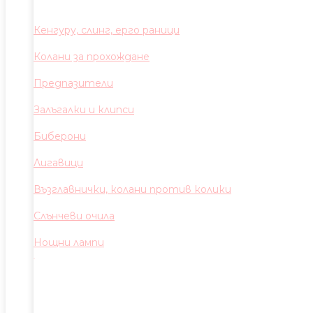
Кенгуру, слинг, ерго раници
Колани за прохождане
Предпазители
Залъгалки и клипси
Биберони
Лигавици
Възглавнички, колани против колики
Слънчеви очила
Нощни лампи