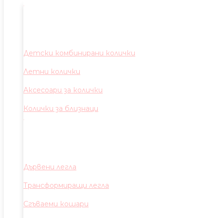
Детски комбинирани колички
Летни колички
Аксесоари за колички
Колички за близнаци
Дървени легла
Трансформиращи легла
Сгъваеми кошари