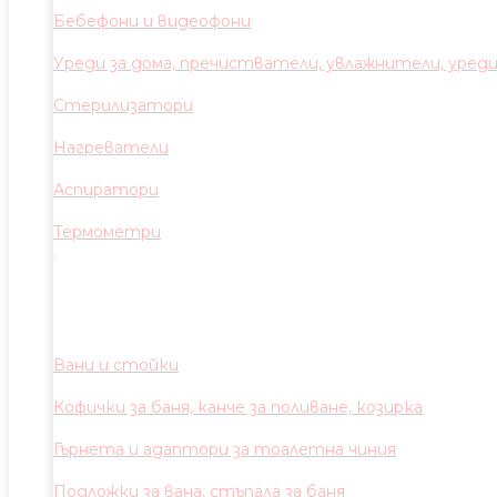
Бебефони и видеофони
Уреди за дома, пречистватели, увлажнители, уред
Стерилизатори
Нагреватели
Аспиратори
Термометри
Вани и стойки
Кофички за баня, канче за поливане, козирка
Гърнета и адаптори за тоалетна чиния
Подложки за вана, стъпала за баня