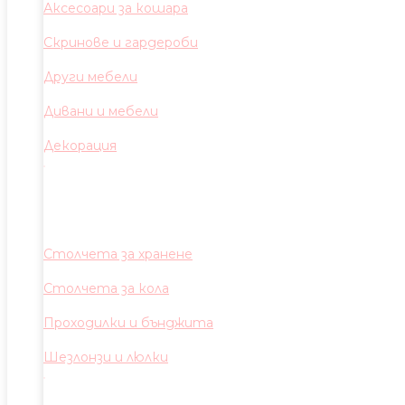
Аксесоари за кошара
Скринове и гардероби
Други мебели
Дивани и мебели
Декорация
Столчета за хранене
Столчета за кола
Проходилки и бънджита
Шезлонзи и люлки