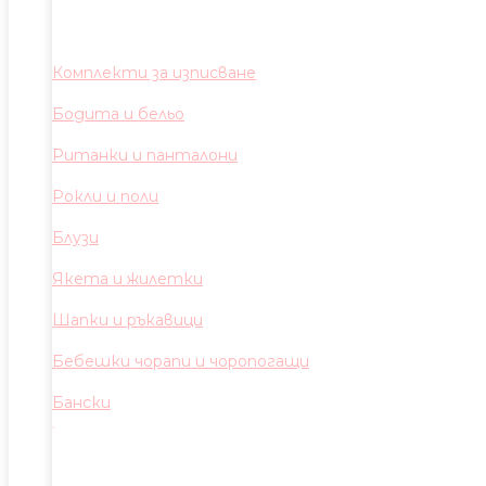
Комплекти за изписване
Бодита и бельо
Ританки и панталони
Рокли и поли
Блузи
Якета и жилетки
Шапки и ръкавици
Бебешки чорапи и чоропогащи
Бански