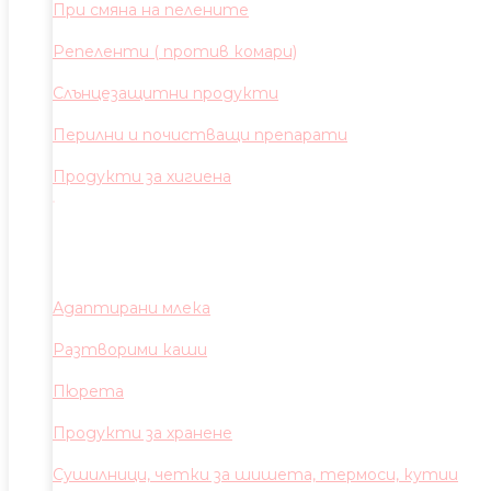
При смяна на пелените
Репеленти ( против комари)
Слънцезащитни продукти
Перилни и почистващи препарати
Продукти за хигиена
Адаптирани млека
Разтворими каши
Пюрета
Продукти за хранене
Сушилници, четки за шишета, термоси, кутии