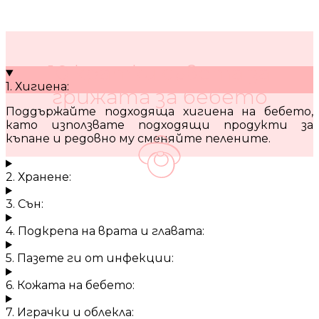
10 кратки съвета за
1. Хигиена:
грижата за бебето
Поддържайте подходяща хигиена на бебето,
като използвате подходящи продукти за
къпане и редовно му сменяйте пелените.
2. Хранене:
3. Сън:
4. Подкрепа на врата и главата:
5. Пазете ги от инфекции:
6. Кожата на бебето:
7. Играчки и облекла: