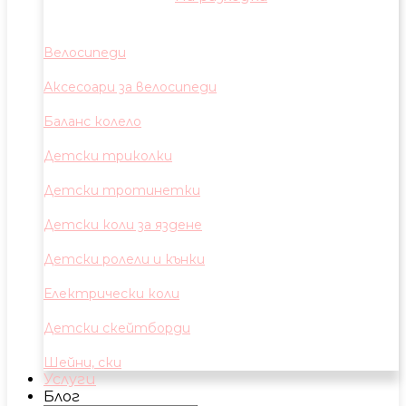
Велосипеди
Аксесоари за велосипеди
Баланс колело
Детски триколки
Детски тротинетки
Детски коли за яздене
Детски ролели и кънки
Електрически коли
Детски скейтборди
Шейни, ски
Услуги
Блог