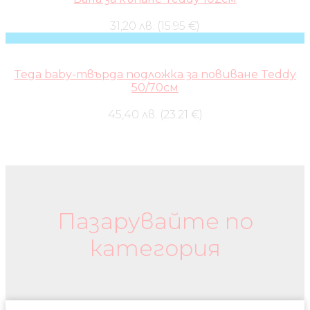
31,20 лв. (15.95 €)
Tega baby-твърда подложка за повиване Teddy
50/70см
45,40 лв. (23.21 €)
Бебешки колички и дрехи
Пазарувайте по
категория