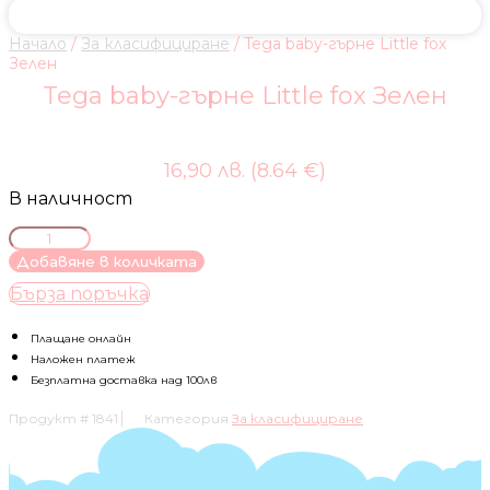
Начало
/
За класифициране
/ Tega baby-гърне Little fox
Зелен
Tega baby-гърне Little fox Зелен
16,90 лв. (8.64 €)
В наличност
количество
за
Добавяне в количката
Tega
Бърза поръчка
baby-
гърне
Little
Плащане онлайн
fox
Наложен платеж
Зелен
Безплатна доставка над 100лв
Продукт #
1841
Категория
За класифициране