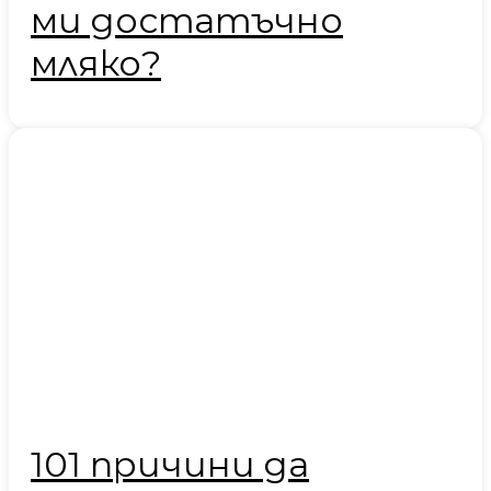
ми достатъчно
мляко?
101 причини да