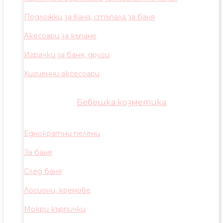
Подложки за вана, стъпала за баня
Акесоари за къпане
Играчки за баня, други
Хигиенни аксесоари
Бебешка козметика
Еднократни пелени
За баня
След баня
Лосиони, кремове
Мокри кърпички