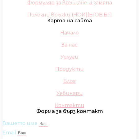
Формуляр за връщане и замяна
Полезни връзки (НОИ)(ЕГОВ.БГ)
Карта на сайта
Начало
За нас
Услуги
Продукти
Блог
Уебинари
Контакти
Форма за бърз контакт
Вашето име
Email