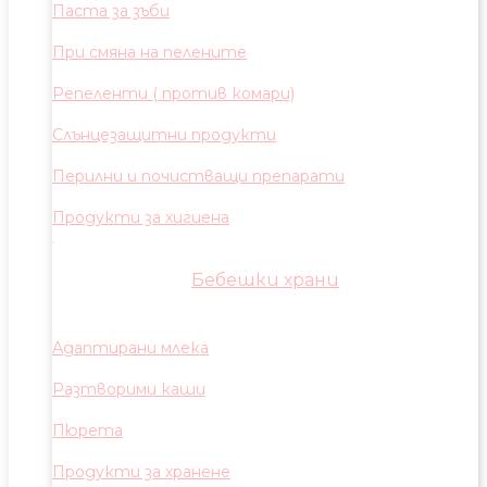
Паста за зъби
При смяна на пелените
Репеленти ( против комари)
Слънцезащитни продукти
Перилни и почистващи препарати
Продукти за хигиена
Бебешки храни
Адаптирани млека
Разтворими каши
Пюрета
Продукти за хранене