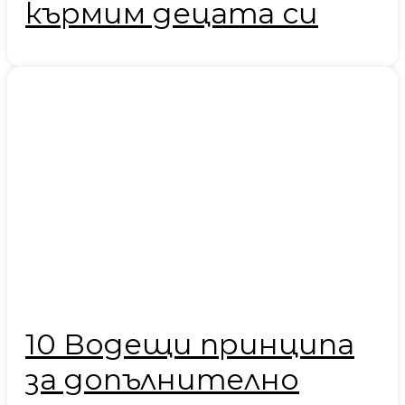
кърмим децата си
10 Водещи принципа
за допълнително