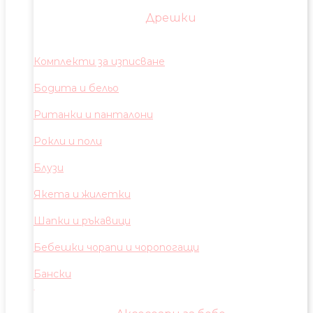
Дрешки
Комплекти за изписване
Бодита и бельо
Ританки и панталони
Рокли и поли
Блузи
Якета и жилетки
Шапки и ръкавици
Бебешки чорапи и чоропогащи
Бански