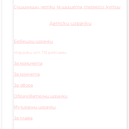
Сушилници, четки за шишета, термоси, кутии
Детски играчки
Бебешки играчки
Играчки от ТВ реклами
За момичета
За момчета
За двора
Образователни играчки
Музикални играчки
За плажа