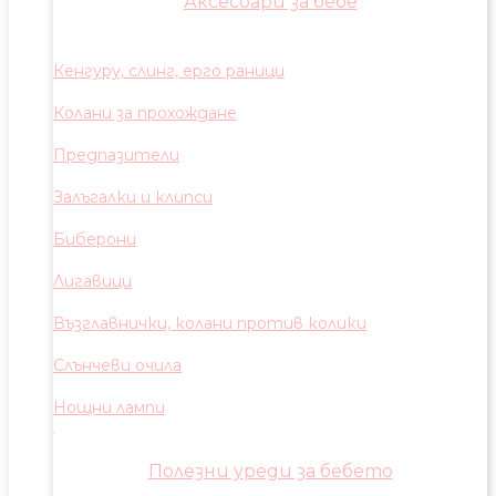
Аксесоари за бебе
Кенгуру, слинг, ерго раници
Колани за прохождане
Предпазители
Залъгалки и клипси
Биберони
Лигавици
Възглавнички, колани против колики
Слънчеви очила
Нощни лампи
Полезни уреди за бебето