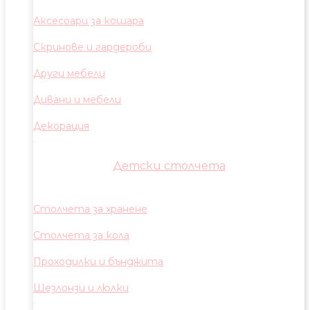
Аксесоари за кошара
Скринове и гардероби
Други мебели
Дивани и мебели
Декорация
Детски столчета
Столчета за хранене
Столчета за кола
Проходилки и бънджита
Шезлонзи и люлки