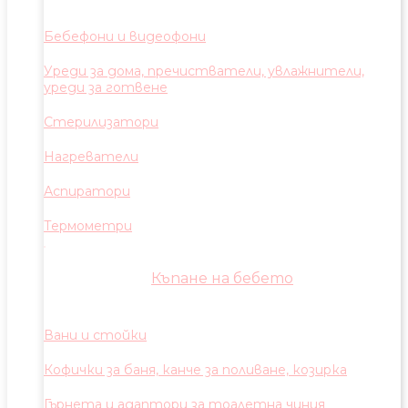
Бебефони и видеофони
Уреди за дома, пречистватели, увлажнители,
уреди за готвене
Стерилизатори
Нагреватели
Аспиратори
Термометри
Къпане на бебето
Вани и стойки
Кофички за баня, канче за поливане, козирка
Гърнета и адаптори за тоалетна чиния