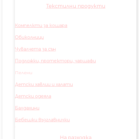
Текстилни продукти
Компелкти за кошара
Обиколници
Чувалчета за сън
Подложки, протектори, чаршафи
Пелени
Детски хавлии и халати
Детски одеяла
Балдахини
Бебешки възглавнички
На разходка