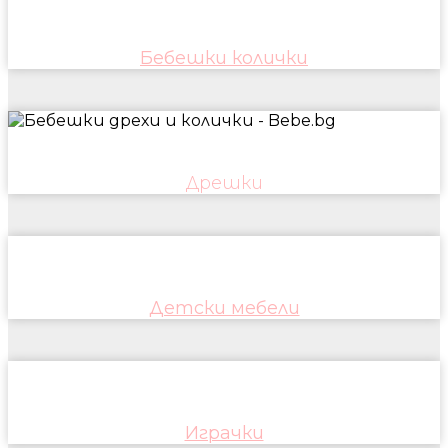
Бебешки колички
Дрешки
Детски мебели
Играчки