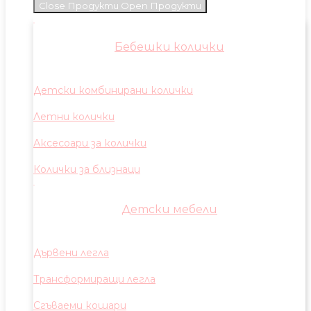
Close Продукти
Open Продукти
Бебешки колички
Детски комбинирани колички
Летни колички
Аксесоари за колички
Колички за близнаци
Детски мебели
Дървени легла
Трансформиращи легла
Сгъваеми кошари