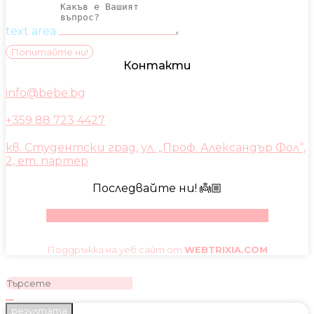
text area
Попитайте ни!
Контакти
info@bebe.bg
+359 88 723 4427
кв. Студентски град, ул. „Проф. Александър Фол“,
2, ет. партер
Последвайте ни! 👼🏼
Facebook
Instagram
Youtube
Pinterest
Поддръжка на уеб сайт от
WEBTRIXIA.COM
резултата