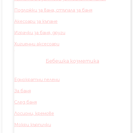
Подложки за вана, стъпала за баня
Акесоари за къпане
Играчки за баня, други
Хигиенни аксесоари
Бебешка козметика
Еднократни пелени
За баня
След баня
Лосиони, кремове
Мокри кърпички