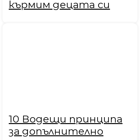
кърмим децата си
10 Водещи принципа
за допълнително