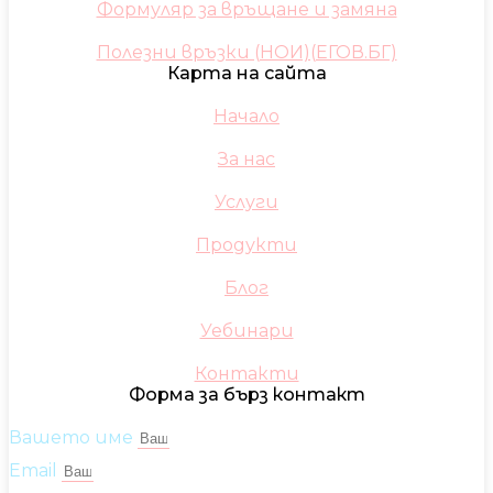
Формуляр за връщане и замяна
Полезни връзки (НОИ)(ЕГОВ.БГ)
Карта на сайта
Начало
За нас
Услуги
Продукти
Блог
Уебинари
Контакти
Форма за бърз контакт
Вашето име
Email