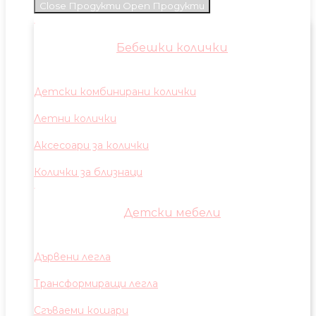
Close Продукти
Open Продукти
Бебешки колички
Детски комбинирани колички
Летни колички
Аксесоари за колички
Колички за близнаци
Детски мебели
Дървени легла
Трансформиращи легла
Сгъваеми кошари