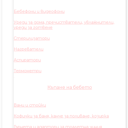
Бебефони и видеофони
Уреди за дома, пречистватели, увлажнители,
уреди за готвене
Стерилизатори
Нагреватели
Аспиратори
Термометри
Къпане на бебето
Вани и стойки
Кофички за баня, канче за поливане, козирка
Гърнета и адаптори за тоалетна чиния