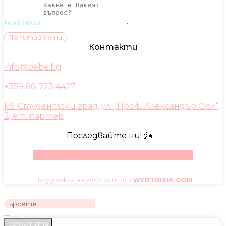
text area
Попитайте ни!
Контакти
info@bebe.bg
+359 88 723 4427
кв. Студентски град, ул. „Проф. Александър Фол“,
2, ет. партер
Последвайте ни! 👼🏼
Facebook
Instagram
Youtube
Pinterest
Поддръжка на уеб сайт от
WEBTRIXIA.COM
резултата