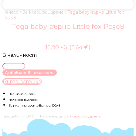
Начало
/
За класифициране
/ Tega baby-гърне Little fox
Розов
Tega baby-гърне Little fox Розов
16,90 лв. (8.64 €)
В наличност
количество
за
Добавяне в количката
Tega
Бърза поръчка
baby-
гърне
Little
Плащане онлайн
fox
Наложен платеж
Розов
Безплатна доставка над 100лв
Продукт #
1841
Категория
За класифициране