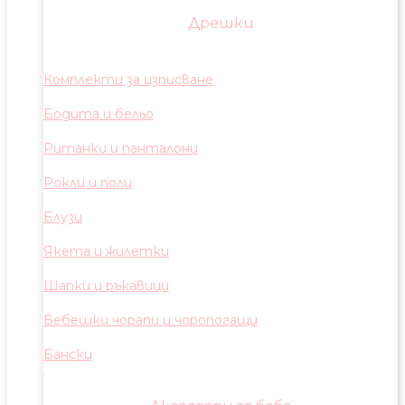
Дрешки
Комплекти за изписване
Бодита и бельо
Ританки и панталони
Рокли и поли
Блузи
Якета и жилетки
Шапки и ръкавици
Бебешки чорапи и чоропогащи
Бански