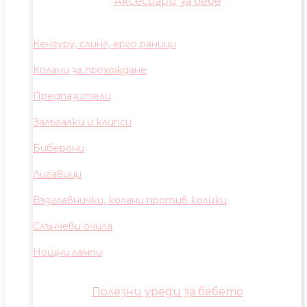
Аксесоари за бебе
Кенгуру, слинг, ерго раници
Колани за прохождане
Предпазители
Залъгалки и клипси
Биберони
Лигавици
Възглавнички, колани против колики
Слънчеви очила
Нощни лампи
Полезни уреди за бебето