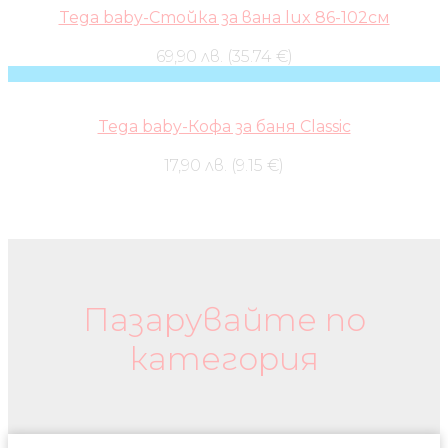
Tega baby-Стойка за вана lux 86-102см
69,90 лв. (35.74 €)
Tega baby-Кофа за баня Classic
17,90 лв. (9.15 €)
Бебешки колички и дрехи
Пазарувайте по
категория