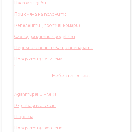
Паста за зъби
При смяна на пелените
Репеленти ( против комари)
Слънцезащитни продукти
Перилни и почистващи препарати
Продукти за хигиена
Бебешки храни
Адаптирани млека
Разтворими каши
Пюрета
Продукти за хранене