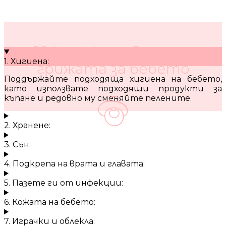
10 кратки съвета за
1. Хигиена:
грижата за бебето
Поддържайте подходяща хигиена на бебето,
като използвате подходящи продукти за
къпане и редовно му сменяйте пелените.
2. Хранене:
3. Сън:
4. Подкрепа на врата и главата:
5. Пазете ги от инфекции:
6. Кожата на бебето:
7. Играчки и облекла: