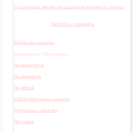
Сушилници, четки за шишета, термоси, кутии
Детски играчки
Бебешки играчки
Играчки от ТВ реклами
За момичета
За момчета
За двора
Образователни играчки
Музикални играчки
За плажа