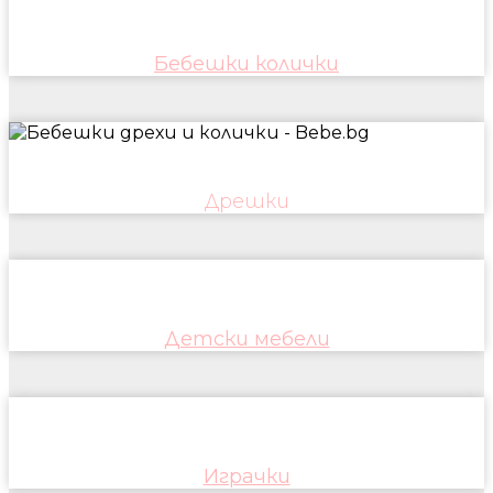
Бебешки колички
Дрешки
Детски мебели
Играчки