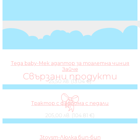
Tega baby-Мек адаптор за тоалетна чиния
Зайче
Свързани продукти
25,50 лв. (13.04 €)
Трактор с фадрома с педали
205,00 лв. (104.81 €)
3toysm-Люлка бип-бип