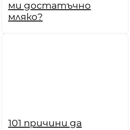
ми достатъчно
мляко?
101 причини да