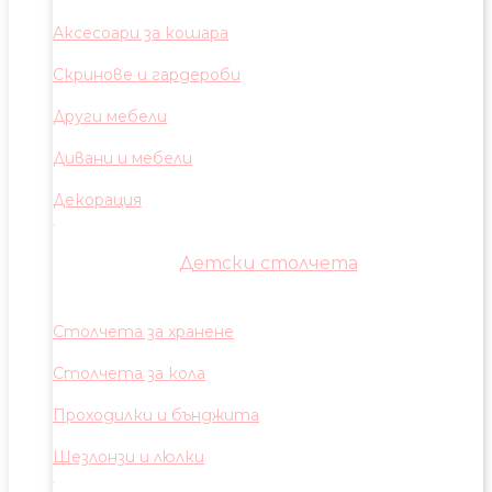
Аксесоари за кошара
Скринове и гардероби
Други мебели
Дивани и мебели
Декорация
Детски столчета
Столчета за хранене
Столчета за кола
Проходилки и бънджита
Шезлонзи и люлки