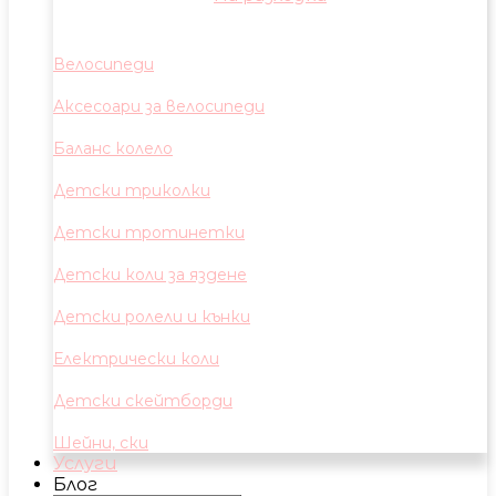
Велосипеди
Аксесоари за велосипеди
Баланс колело
Детски триколки
Детски тротинетки
Детски коли за яздене
Детски ролели и кънки
Електрически коли
Детски скейтборди
Шейни, ски
Услуги
Блог