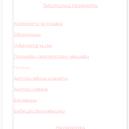
Текстилни продукти
Компелкти за кошара
Обиколници
Чувалчета за сън
Подложки, протектори, чаршафи
Пелени
Детски хавлии и халати
Детски одеяла
Балдахини
Бебешки възглавнички
На разходка