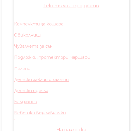
Текстилни продукти
Компелкти за кошара
Обиколници
Чувалчета за сън
Подложки, протектори, чаршафи
Пелени
Детски хавлии и халати
Детски одеяла
Балдахини
Бебешки възглавнички
На разходка