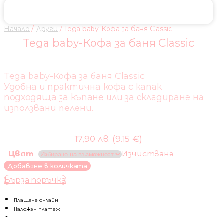
Начало
/
Други
/ Tega baby-Кофа за баня Classic
Tega baby-Кофа за баня Classic
Tega baby-Кофа за баня Classic
Удобна и практична кофа с капак
подходяща за къпане или за складиране на
използвани пелени.
17,90 лв. (9.15 €)
Цвят
Изчистване
количество
Добавяне в количката
за
Бърза поръчка
Tega
baby-
Плащане онлайн
Кофа
Наложен платеж
за