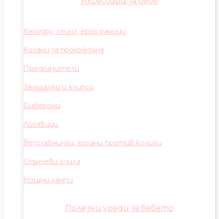
Аксесоари за бебе
Кенгуру, слинг, ерго раници
Колани за прохождане
Предпазители
Залъгалки и клипси
Биберони
Лигавици
Възглавнички, колани против колики
Слънчеви очила
Нощни лампи
Полезни уреди за бебето