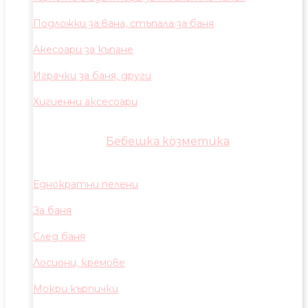
Подложки за вана, стъпала за баня
Акесоари за къпане
Играчки за баня, други
Хигиенни аксесоари
Бебешка козметика
Еднократни пелени
За баня
След баня
Лосиони, кремове
Мокри кърпички