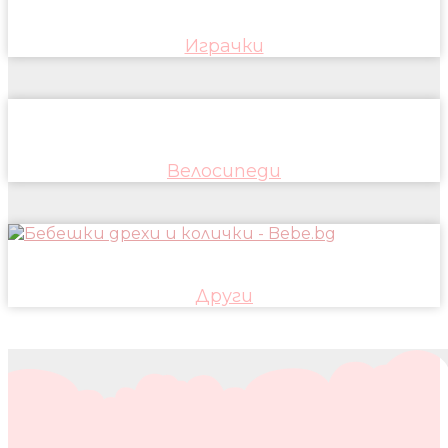
Играчки
Велосипеди
Други