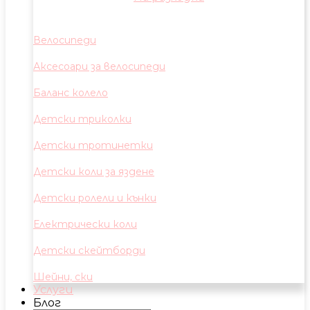
Велосипеди
Аксесоари за велосипеди
Баланс колело
Детски триколки
Детски тротинетки
Детски коли за яздене
Детски ролели и кънки
Електрически коли
Детски скейтборди
Шейни, ски
Услуги
Блог