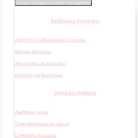
Close Продукти
Open Продукти
Бебешки колички
Детски комбинирани колички
Летни колички
Аксесоари за колички
Колички за близнаци
Детски мебели
Дървени легла
Трансформиращи легла
Сгъваеми кошари