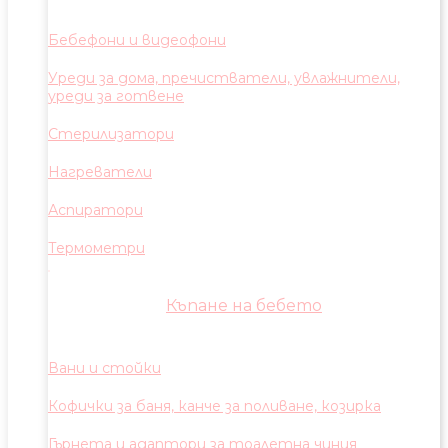
Бебефони и видеофони
Уреди за дома, пречистватели, увлажнители,
уреди за готвене
Стерилизатори
Нагреватели
Аспиратори
Термометри
Къпане на бебето
Вани и стойки
Кофички за баня, канче за поливане, козирка
Гърнета и адаптори за тоалетна чиния