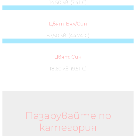
14,50 лв. (7.41 €)
Цвят: Бял/Син
87,50 лв. (44.74 €)
Цвят: Син
18,60 лв. (9.51 €)
Бебешки колички и дрехи
Пазарувайте по
категория