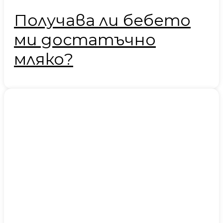
Получава ли бебето
ми достатъчно
мляко?