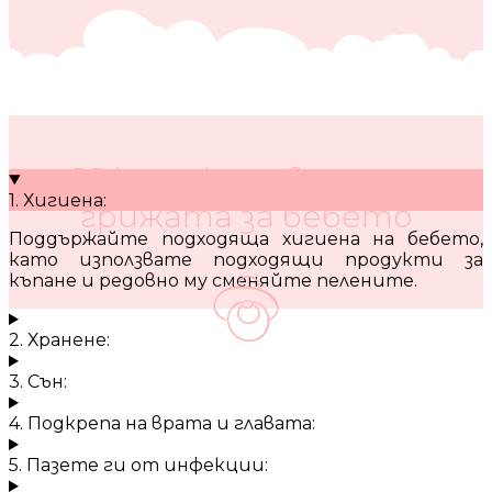
10 кратки съвета за
1. Хигиена:
грижата за бебето
Поддържайте подходяща хигиена на бебето,
като използвате подходящи продукти за
къпане и редовно му сменяйте пелените.
2. Хранене:
3. Сън:
4. Подкрепа на врата и главата:
5. Пазете ги от инфекции: