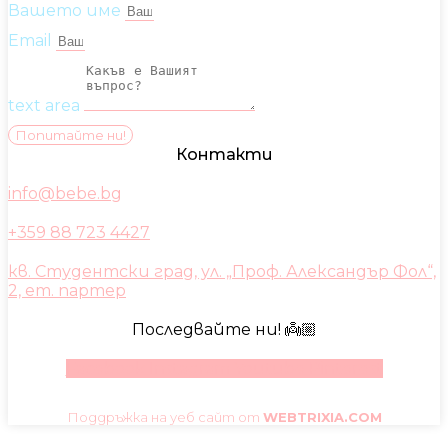
Вашето име
Email
text area
Попитайте ни!
Контакти
info@bebe.bg
+359 88 723 4427
кв. Студентски град, ул. „Проф. Александър Фол“,
2, ет. партер
Последвайте ни! 👼🏼
Facebook
Instagram
Youtube
Pinterest
Поддръжка на уеб сайт от
WEBTRIXIA.COM