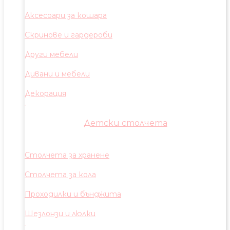
Аксесоари за кошара
Скринове и гардероби
Други мебели
Дивани и мебели
Декорация
Детски столчета
Столчета за хранене
Столчета за кола
Проходилки и бънджита
Шезлонзи и люлки