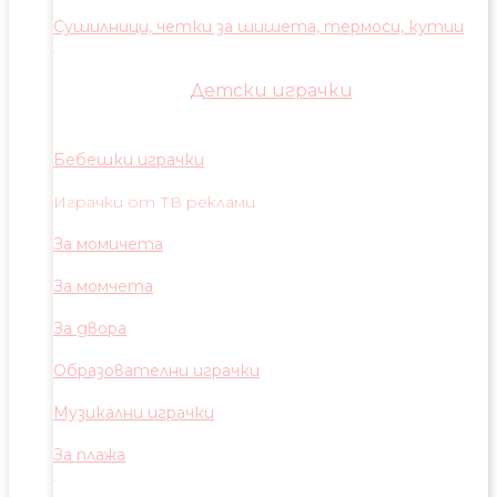
Сушилници, четки за шишета, термоси, кутии
Детски играчки
Бебешки играчки
Играчки от ТВ реклами
За момичета
За момчета
За двора
Образователни играчки
Музикални играчки
За плажа