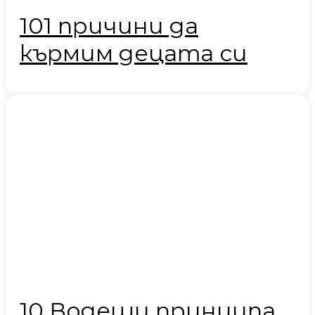
101 причини да
кърмим децата си
10 Водещи принципа