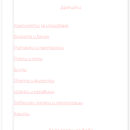
Дрешки
Комплекти за изписване
Бодита и бельо
Ританки и панталони
Рокли и поли
Блузи
Якета и жилетки
Шапки и ръкавици
Бебешки чорапи и чоропогащи
Бански