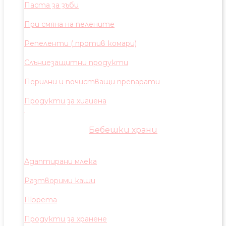
Паста за зъби
При смяна на пелените
Репеленти ( против комари)
Слънцезащитни продукти
Перилни и почистващи препарати
Продукти за хигиена
Бебешки храни
Адаптирани млека
Разтворими каши
Пюрета
Продукти за хранене