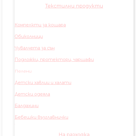
Текстилни продукти
Компелкти за кошара
Обиколници
Чувалчета за сън
Подложки, протектори, чаршафи
Пелени
Детски хавлии и халати
Детски одеяла
Балдахини
Бебешки възглавнички
На разходка