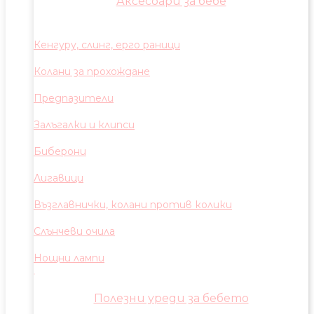
Аксесоари за бебе
Кенгуру, слинг, ерго раници
Колани за прохождане
Предпазители
Залъгалки и клипси
Биберони
Лигавици
Възглавнички, колани против колики
Слънчеви очила
Нощни лампи
Полезни уреди за бебето