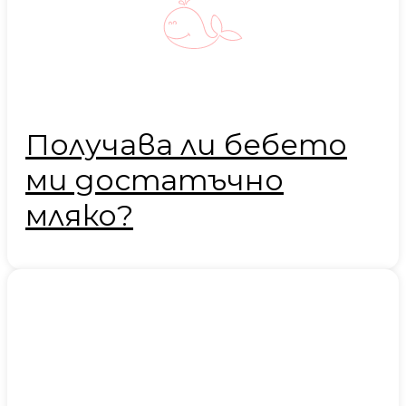
Получава ли бебето
ми достатъчно
мляко?