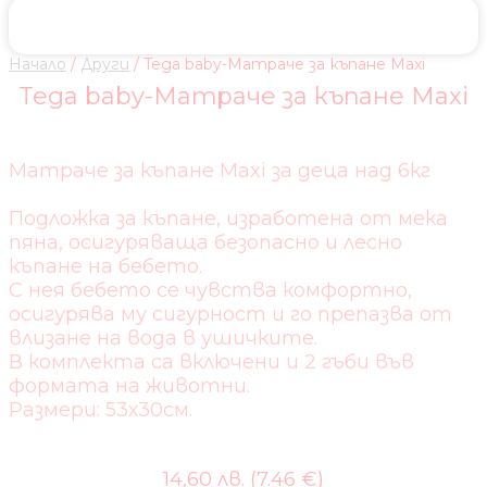
Начало
/
Други
/ Tega baby-Матраче за къпане Maxi
Tega baby-Матраче за къпане Maxi
Матраче за къпане Maxi за деца над 6кг
Подложка за къпане, изработена от мека
пяна, осигуряваща безопасно и лесно
къпане на бебето.
С нея бебето се чувства комфортно,
осигурява му сигурност и го препазва от
влизане на вода в ушичките.
В комплекта са включени и 2 гъби във
формата на животни.
Размери: 53х30см.
14,60 лв. (7.46 €)