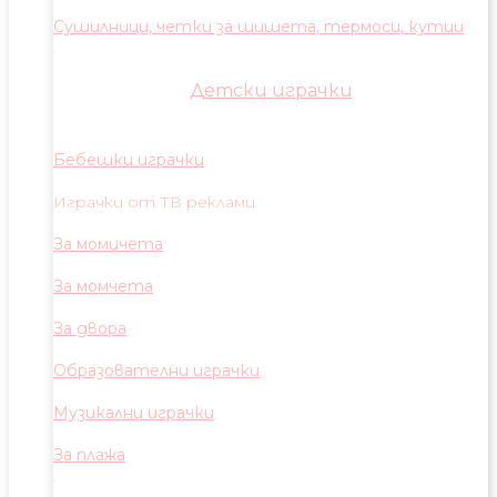
Сушилници, четки за шишета, термоси, кутии
Детски играчки
Бебешки играчки
Играчки от ТВ реклами
За момичета
За момчета
За двора
Образователни играчки
Музикални играчки
За плажа