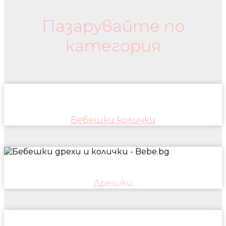
Пазарувайте по
категория
Бебешки колички
Дрешки