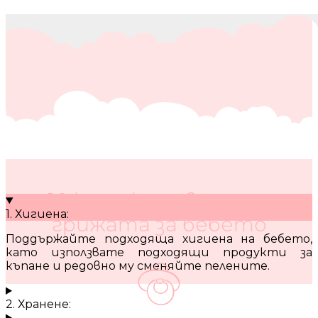
10 кратки съвета за
1. Хигиена:
грижата за бебето
Поддържайте подходяща хигиена на бебето,
като използвате подходящи продукти за
къпане и редовно му сменяйте пелените.
2. Хранене: