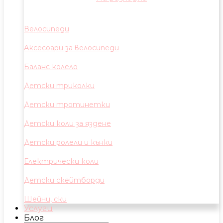
Велосипеди
Аксесоари за велосипеди
Баланс колело
Детски триколки
Детски тротинетки
Детски коли за яздене
Детски ролели и кънки
Електрически коли
Детски скейтборди
Шейни, ски
Услуги
Блог