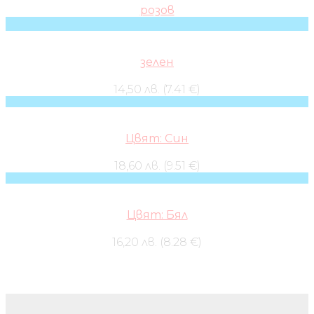
розов
зелен
14,50 лв. (7.41 €)
Цвят: Син
18,60 лв. (9.51 €)
Цвят: Бял
16,20 лв. (8.28 €)
Бебешки колички и дрехи