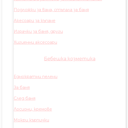
Подложки за вана, стъпала за баня
Акесоари за къпане
Играчки за баня, други
Хигиенни аксесоари
Бебешка козметика
Еднократни пелени
За баня
След баня
Лосиони, кремове
Мокри кърпички