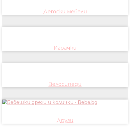
Детски мебели
Играчки
Велосипеди
Други