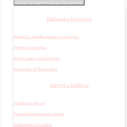
Close Продукти
Open Продукти
Бебешки колички
Детски комбинирани колички
Летни колички
Аксесоари за колички
Колички за близнаци
Детски мебели
Дървени легла
Трансформиращи легла
Сгъваеми кошари