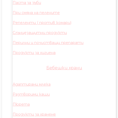
Паста за зъби
При смяна на пелените
Репеленти ( против комари)
Слънцезащитни продукти
Перилни и почистващи препарати
Продукти за хигиена
Бебешки храни
Адаптирани млека
Разтворими каши
Пюрета
Продукти за хранене