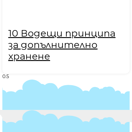
10 Водещи принципа
за допълнително
хранене