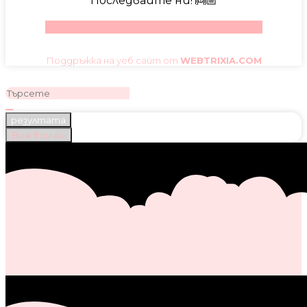
Последвайте ни! 👼🏼
Facebook
Instagram
Youtube
Pinterest
Поддръжка на уеб сайт от
WEBTRIXIA.COM
резултата
Виж всички