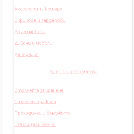
Аксесоари за кошара
Скринове и гардероби
Други мебели
Дивани и мебели
Декорация
Детски столчета
Столчета за хранене
Столчета за кола
Проходилки и бънджита
Шезлонзи и люлки