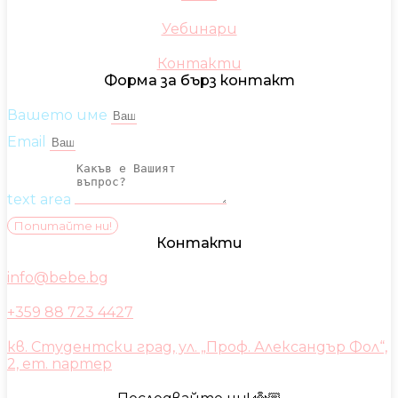
Уебинари
Контакти
Форма за бърз контакт
Вашето име
Email
text area
Попитайте ни!
Контакти
info@bebe.bg
+359 88 723 4427
кв. Студентски град, ул. „Проф. Александър Фол“,
2, ет. партер