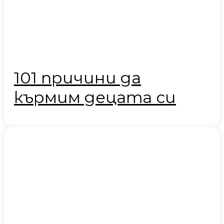
101 причини да
кърмим децата си