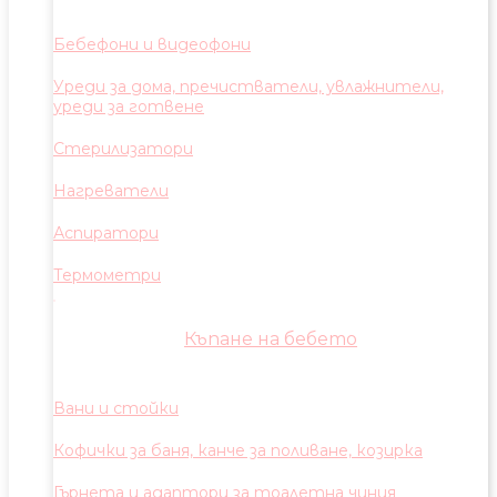
Бебефони и видеофони
Уреди за дома, пречистватели, увлажнители,
уреди за готвене
Стерилизатори
Нагреватели
Аспиратори
Термометри
Къпане на бебето
Вани и стойки
Кофички за баня, канче за поливане, козирка
Гърнета и адаптори за тоалетна чиния