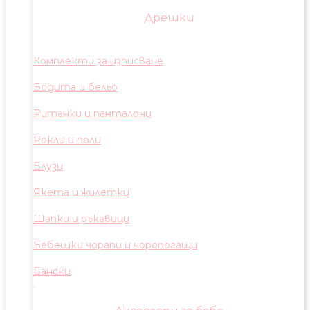
Дрешки
Комплекти за изписване
Бодита и бельо
Ританки и панталони
Рокли и поли
Блузи
Якета и жилетки
Шапки и ръкавици
Бебешки чорапи и чоропогащи
Бански