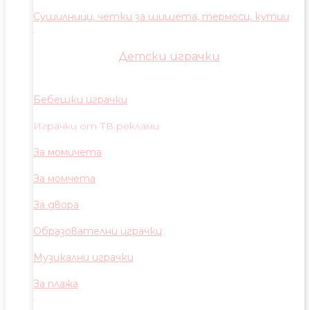
Сушилници, четки за шишета, термоси, кутии
Детски играчки
Бебешки играчки
Играчки от ТВ реклами
За момичета
За момчета
За двора
Образователни играчки
Музикални играчки
За плажа