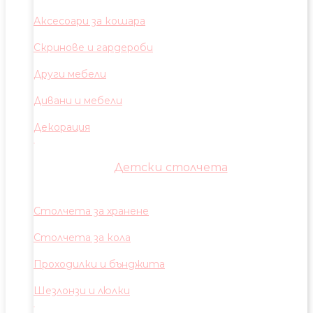
Аксесоари за кошара
Скринове и гардероби
Други мебели
Дивани и мебели
Декорация
Детски столчета
Столчета за хранене
Столчета за кола
Проходилки и бънджита
Шезлонзи и люлки