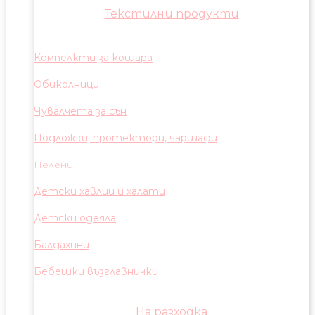
Текстилни продукти
Компелкти за кошара
Обиколници
Чувалчета за сън
Подложки, протектори, чаршафи
Пелени
Детски хавлии и халати
Детски одеяла
Балдахини
Бебешки възглавнички
На разходка