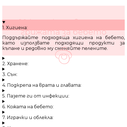
10 кратки съвета за
1. Хигиена:
грижата за бебето
Поддържайте подходяща хигиена на бебето,
като използвате подходящи продукти за
къпане и редовно му сменяйте пелените.
2. Хранене:
3. Сън:
4. Подкрепа на врата и главата:
5. Пазете ги от инфекции:
6. Кожата на бебето:
7. Играчки и облекла: