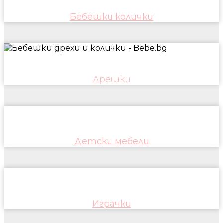
Бебешки колички
Дрешки
Детски мебели
Играчки