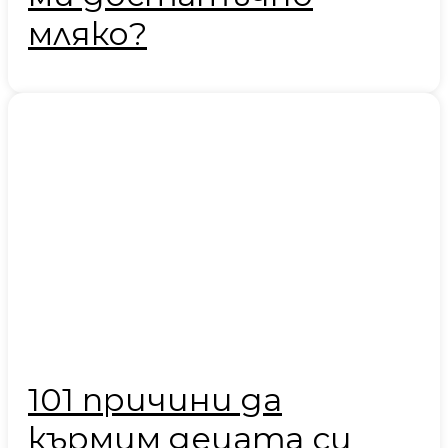
мляко?
101 причини да
кърмим децата си