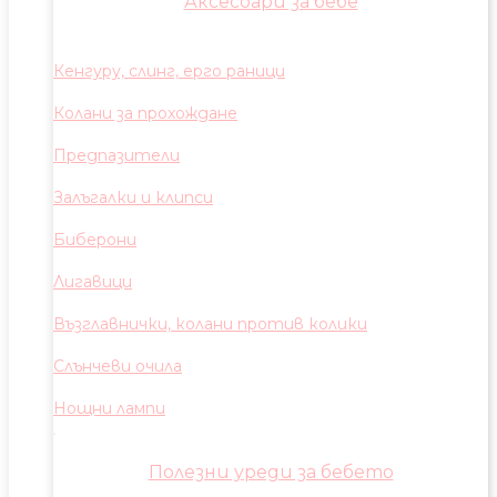
Аксесоари за бебе
Кенгуру, слинг, ерго раници
Колани за прохождане
Предпазители
Залъгалки и клипси
Биберони
Лигавици
Възглавнички, колани против колики
Слънчеви очила
Нощни лампи
Полезни уреди за бебето