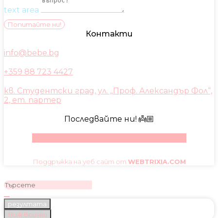
text area
Попитайте ни!
Контакти
info@bebe.bg
+359 88 723 4427
кв. Студентски град, ул. „Проф. Александър Фол“,
2, ет. партер
Последвайте ни! 👼🏼
Facebook
Instagram
Youtube
Pinterest
Поддръжка на уеб сайт от
WEBTRIXIA.COM
резултата
Виж всички