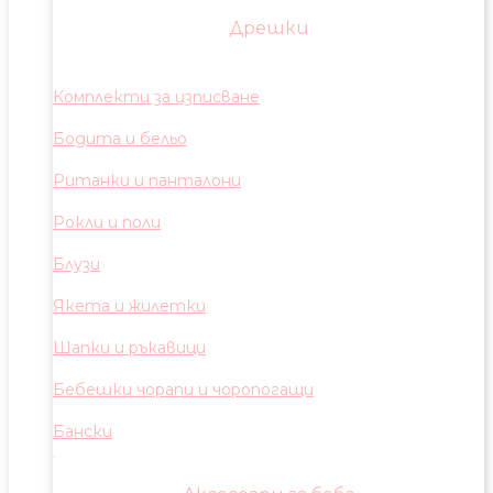
Дрешки
Комплекти за изписване
Бодита и бельо
Ританки и панталони
Рокли и поли
Блузи
Якета и жилетки
Шапки и ръкавици
Бебешки чорапи и чоропогащи
Бански