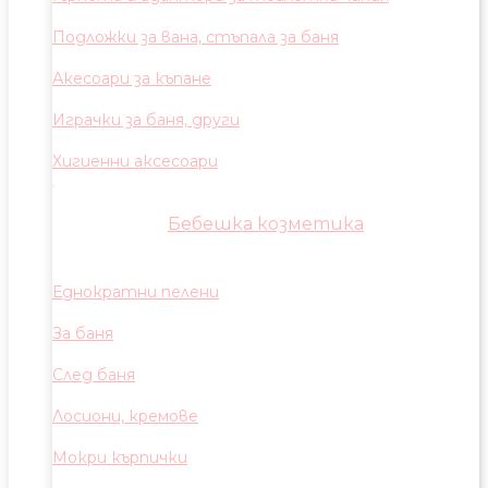
Подложки за вана, стъпала за баня
Акесоари за къпане
Играчки за баня, други
Хигиенни аксесоари
Бебешка козметика
Еднократни пелени
За баня
След баня
Лосиони, кремове
Мокри кърпички