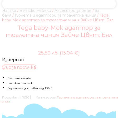
Начало
/
Детски мебели
/
Аксесоари за бебе
/
За
баня
/
Гърнета и адаптори за тоалетна чиния
/ Tega
baby-Мек адаптор за тоалетна чиния Зайче Цвят: Бял
Tega baby-Мек адаптор за
тоалетна чиния Зайче Цвят: Бял
25,50 лв. (13.04 €)
Изчерпан
Бърза поръчка
Плащане онлайн
Наложен платеж
Безплатна доставка над 100лв
Продукт #
1830
Категория
Гърнета и адаптори за тоалетна
чиния