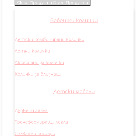
Close Продукти
Open Продукти
Бебешки колички
Детски комбинирани колички
Летни колички
Аксесоари за колички
Колички за близнаци
Детски мебели
Дървени легла
Трансформиращи легла
Сгъваеми кошари