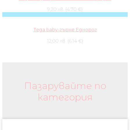
9,20 лв. (4.70 €)
Tega baby-гърне Еднорог
12,00 лв. (6.14 €)
Бебешки колички и дрехи
Пазарувайте по
категория