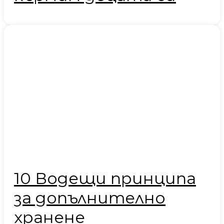
10 Водещи принципа
за допълнително
хранене