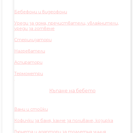
Бебефони и видеофони
Уреди за дома, пречистватели, увлажнители,
уреди за готвене
Стерилизатори
Нагреватели
Аспиратори
Термометри
Къпане на бебето
Вани и стойки
Кофички за баня, канче за поливане, козирка
Гърнета и адаптори за тоалетна чиния