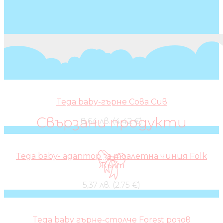
Tega baby-гърне Сова Сив
Свързани продукти
8,64 лв. (4.42 €)
Tega baby- адаптор за тоалетна чиния Folk
Жълт
5,37 лв. (2.75 €)
Tega baby гърне-столче Forest розов