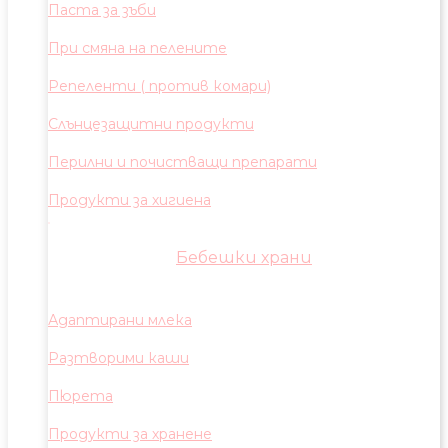
Паста за зъби
При смяна на пелените
Репеленти ( против комари)
Слънцезащитни продукти
Перилни и почистващи препарати
Продукти за хигиена
Бебешки храни
Адаптирани млека
Разтворими каши
Пюрета
Продукти за хранене