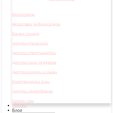
Велосипеди
Аксесоари за велосипеди
Баланс колело
Детски триколки
Детски тротинетки
Детски коли за яздене
Детски ролели и кънки
Електрически коли
Детски скейтборди
Шейни, ски
Услуги
Блог