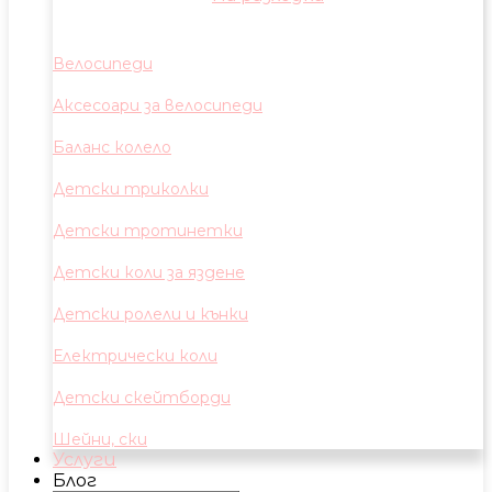
Велосипеди
Аксесоари за велосипеди
Баланс колело
Детски триколки
Детски тротинетки
Детски коли за яздене
Детски ролели и кънки
Електрически коли
Детски скейтборди
Шейни, ски
Услуги
Блог