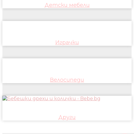
Детски мебели
Играчки
Велосипеди
Други