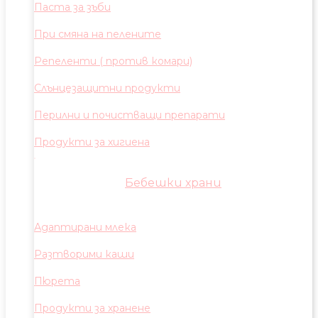
Паста за зъби
При смяна на пелените
Репеленти ( против комари)
Слънцезащитни продукти
Перилни и почистващи препарати
Продукти за хигиена
Бебешки храни
Адаптирани млека
Разтворими каши
Пюрета
Продукти за хранене