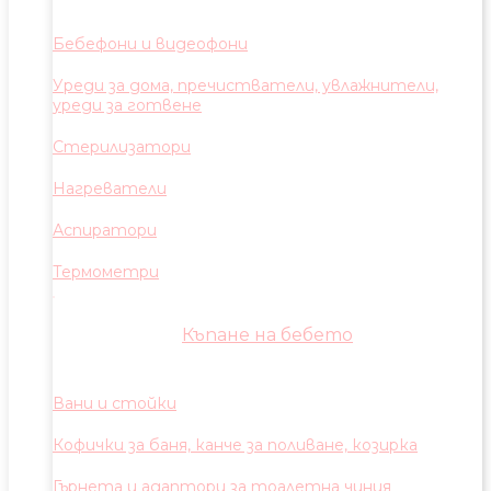
Бебефони и видеофони
Уреди за дома, пречистватели, увлажнители,
уреди за готвене
Стерилизатори
Нагреватели
Аспиратори
Термометри
Къпане на бебето
Вани и стойки
Кофички за баня, канче за поливане, козирка
Гърнета и адаптори за тоалетна чиния