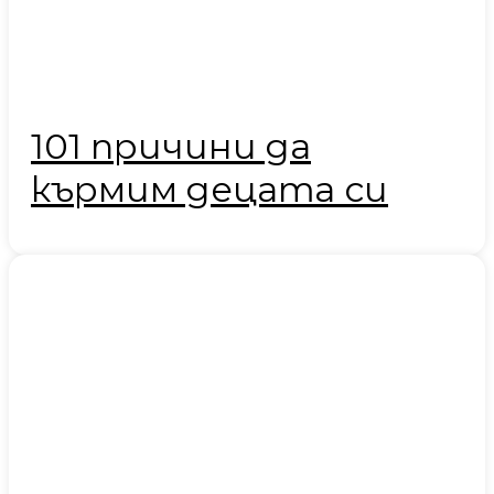
101 причини да
кърмим децата си