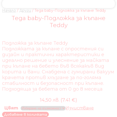
Начало
/
Други
/ Tega baby-Подложка за къпане Teddy
Tega baby-Подложка за къпане
Teddy
Подложка за къпане Teddy
Подложката за къпане с опростения си
дизайн и практични характеристики е
идеално решение и улеснение за майката
при къпане на бебето във всякакъв вид
корита и вани. Снабдена с гумирани вакуум
крачета против хлъзгане за по-голяма
стабилност и безопасност при къпане.
Подходяща за бебета от 0 до 8 месеца
14,50 лв. (7.41 €)
Цвят
Изчистване
количество
Добавяне в количката