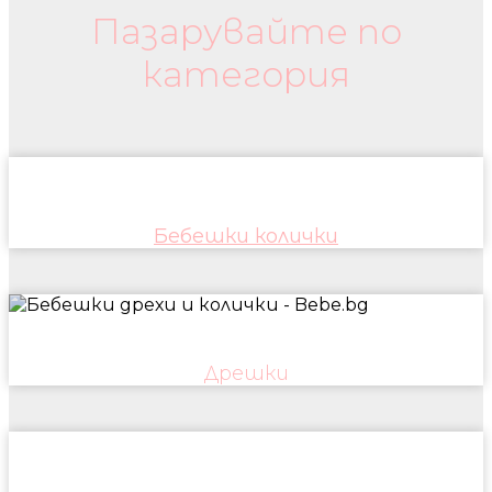
Пазарувайте по
категория
Бебешки колички
Дрешки