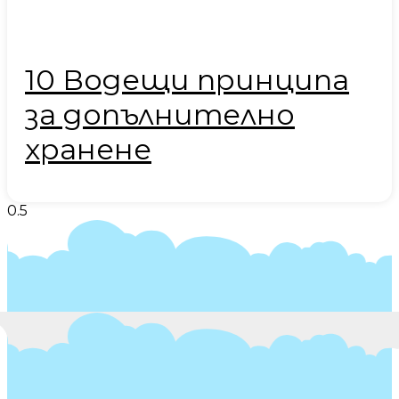
10 Водещи принципа
за допълнително
хранене