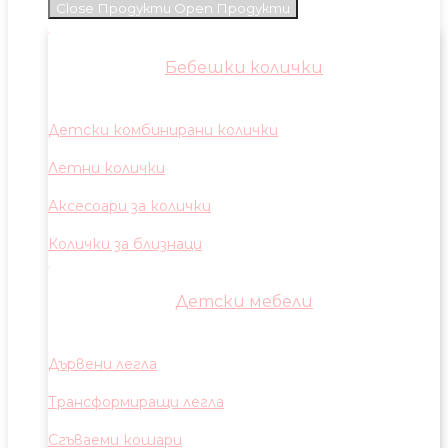
Close Продукти
Open Продукти
Бебешки колички
Детски комбинирани колички
Летни колички
Аксесоари за колички
Колички за близнаци
Детски мебели
Дървени легла
Трансформиращи легла
Сгъваеми кошари