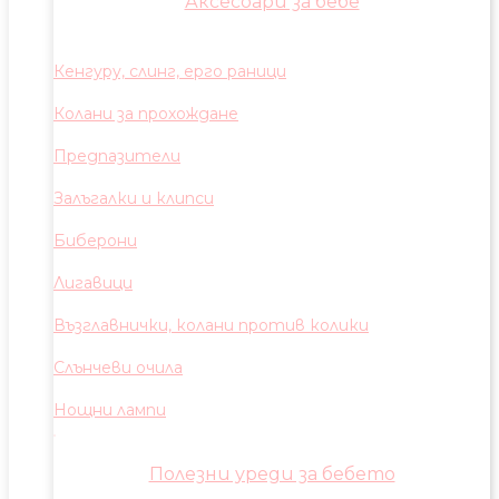
Аксесоари за бебе
Кенгуру, слинг, ерго раници
Колани за прохождане
Предпазители
Залъгалки и клипси
Биберони
Лигавици
Възглавнички, колани против колики
Слънчеви очила
Нощни лампи
Полезни уреди за бебето