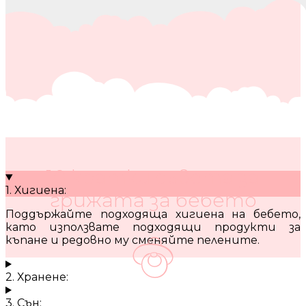
10 кратки съвета за
1. Хигиена:
грижата за бебето
Поддържайте подходяща хигиена на бебето,
като използвате подходящи продукти за
къпане и редовно му сменяйте пелените.
2. Хранене:
3. Сън: