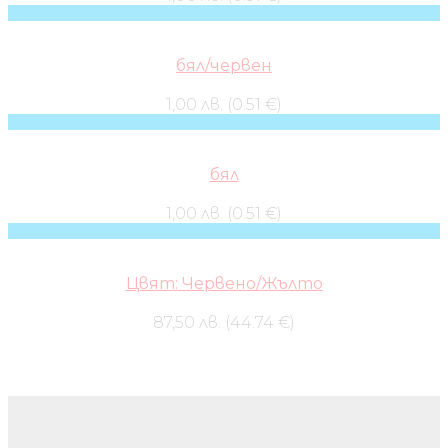
бял/червен
1,00 лв. (0.51 €)
бял
1,00 лв. (0.51 €)
Цвят: Червено/Жълто
87,50 лв. (44.74 €)
Бебешки колички и дрехи