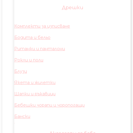
Дрешки
Комплекти за изписване
Бодита и бельо
Ританки и панталони
Рокли и поли
Блузи
Якета и жилетки
Шапки и ръкавици
Бебешки чорапи и чоропогащи
Бански