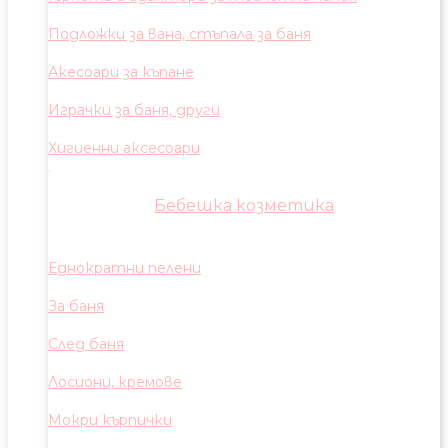
Подложки за вана, стъпала за баня
Акесоари за къпане
Играчки за баня, други
Хигиенни аксесоари
Бебешка козметика
Еднократни пелени
За баня
След баня
Лосиони, кремове
Мокри кърпички