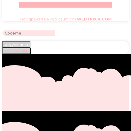
Facebook
Instagram
Youtube
Pinterest
Поддръжка на уеб сайт от
WEBTRIXIA.COM
резултата
Виж всички