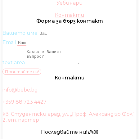
Уебинари
Контакти
Форма за бърз контакт
Вашето име
Email
text area
Попитайте ни!
Контакти
info@bebe.bg
+359 88 723 4427
кв. Студентски град, ул. „Проф. Александър Фол“,
2, ет. партер
Последвайте ни! 👼🏼