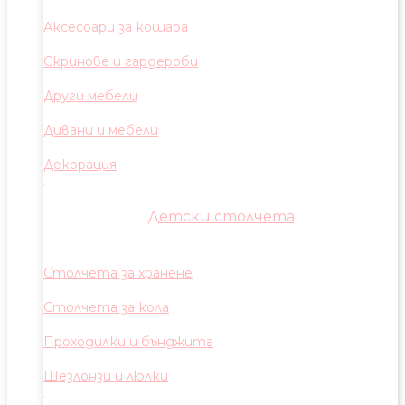
Аксесоари за кошара
Скринове и гардероби
Други мебели
Дивани и мебели
Декорация
Детски столчета
Столчета за хранене
Столчета за кола
Проходилки и бънджита
Шезлонзи и люлки