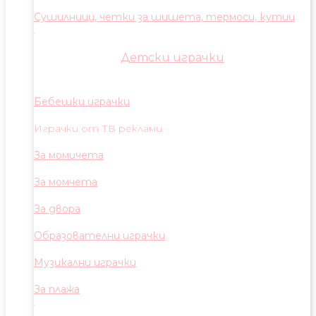
Сушилници, четки за шишета, термоси, кутии
Детски играчки
Бебешки играчки
Играчки от ТВ реклами
За момичета
За момчета
За двора
Образователни играчки
Музикални играчки
За плажа