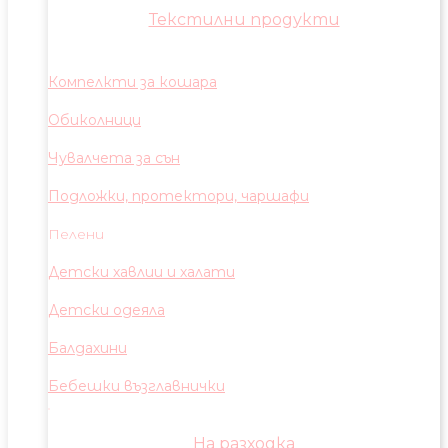
Текстилни продукти
Компелкти за кошара
Обиколници
Чувалчета за сън
Подложки, протектори, чаршафи
Пелени
Детски хавлии и халати
Детски одеяла
Балдахини
Бебешки възглавнички
На разходка