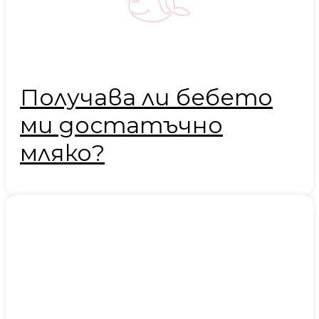
Получава ли бебето
ми достатъчно
мляко?