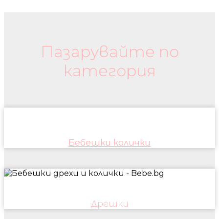
Бебешки колички и дрехи
Пазарувайте по
категория
Бебешки колички
Дрешки