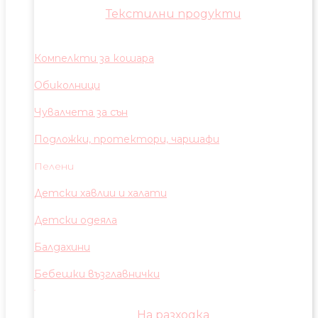
Текстилни продукти
Компелкти за кошара
Обиколници
Чувалчета за сън
Подложки, протектори, чаршафи
Пелени
Детски хавлии и халати
Детски одеяла
Балдахини
Бебешки възглавнички
На разходка