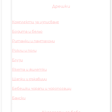
Дрешки
Комплекти за изписване
Бодита и бельо
Ританки и панталони
Рокли и поли
Блузи
Якета и жилетки
Шапки и ръкавици
Бебешки чорапи и чоропогащи
Бански