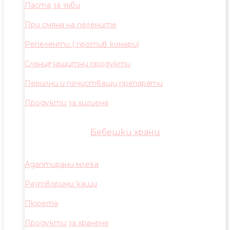
Паста за зъби
При смяна на пелените
Репеленти ( против комари)
Слънцезащитни продукти
Перилни и почистващи препарати
Продукти за хигиена
Бебешки храни
Адаптирани млека
Разтворими каши
Пюрета
Продукти за хранене