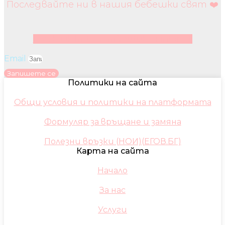
Последвайте ни в нашия бебешки свят ❤️
Facebook
Instagram
Youtube
Pinterest
Email
Запишете се
Политики на сайта
Общи условия и политики на платформата
Формуляр за връщане и замяна
Полезни връзки (НОИ)(ЕГОВ.БГ)
Карта на сайта
Начало
За нас
Услуги