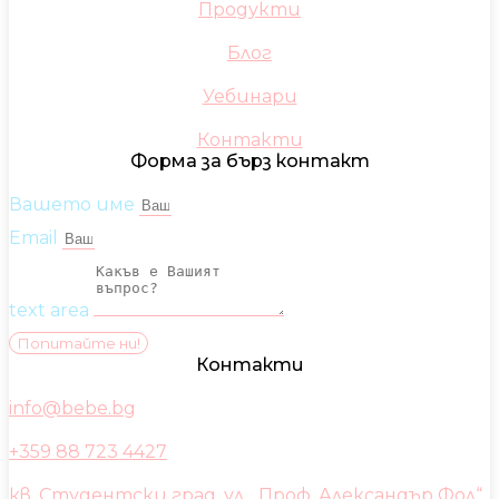
Продукти
Блог
Уебинари
Контакти
Форма за бърз контакт
Вашето име
Email
text area
Попитайте ни!
Контакти
info@bebe.bg
+359 88 723 4427
кв. Студентски град, ул. „Проф. Александър Фол“,