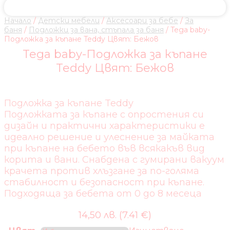
Начало
/
Детски мебели
/
Аксесоари за бебе
/
За
баня
/
Подложки за вана, стъпала за баня
/ Tega baby-
Подложка за къпане Teddy Цвят: Бежов
Tega baby-Подложка за къпане
Teddy Цвят: Бежов
Подложка за къпане Teddy
Подложката за къпане с опростения си
дизайн и практични характеристики е
идеално решение и улеснение за майката
при къпане на бебето във всякакъв вид
корита и вани. Снабдена с гумирани вакуум
крачета против хлъзгане за по-голяма
стабилност и безопасност при къпане.
Подходяща за бебета от 0 до 8 месеца
14,50 лв. (7.41 €)