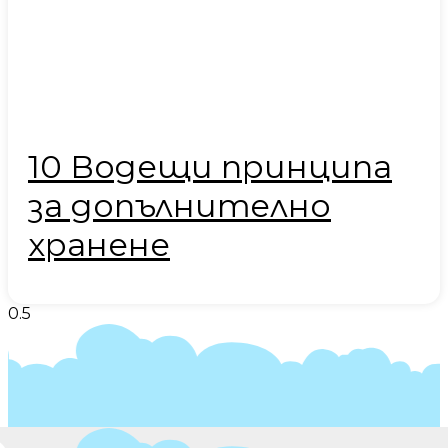
10 Водещи принципа
за допълнително
хранене