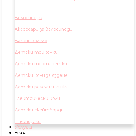
Велосипеди
Аксесоари за велосипеди
Баланс колело
Детски триколки
Детски тротинетки
Детски коли за яздене
Детски ролели и кънки
Електрически коли
Детски скейтборди
Шейни, ски
Услуги
Блог