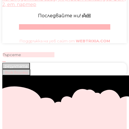
2, ет. партер
Последвайте ни! 👼🏼
Facebook
Instagram
Youtube
Pinterest
Поддръжка на уеб сайт от
WEBTRIXIA.COM
резултата
Виж всички