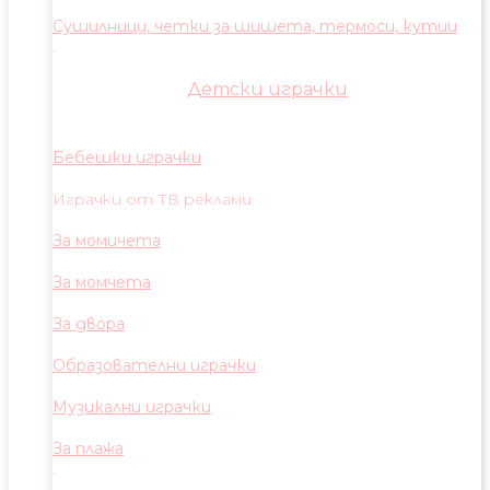
Сушилници, четки за шишета, термоси, кутии
Детски играчки
Бебешки играчки
Играчки от ТВ реклами
За момичета
За момчета
За двора
Образователни играчки
Музикални играчки
За плажа