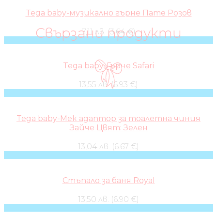
Tega baby-музикално гърне Пате Розов
Свързани продукти
7,11 лв. (3.64 €)
Tega baby-Гърне Safari
13,55 лв. (6.93 €)
Tega baby-Мек адаптор за тоалетна чиния
Зайче Цвят: Зелен
13,04 лв. (6.67 €)
Стъпало за баня Royal
13,50 лв. (6.90 €)