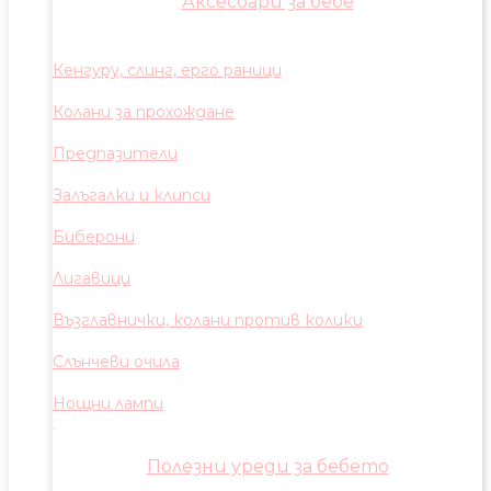
Аксесоари за бебе
Кенгуру, слинг, ерго раници
Колани за прохождане
Предпазители
Залъгалки и клипси
Биберони
Лигавици
Възглавнички, колани против колики
Слънчеви очила
Нощни лампи
Полезни уреди за бебето