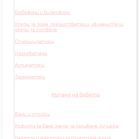
Бебефони и видеофони
Уреди за дома, пречистватели, увлажнители,
уреди за готвене
Стерилизатори
Нагреватели
Аспиратори
Термометри
Къпане на бебето
Вани и стойки
Кофички за баня, канче за поливане, козирка
Гърнета и адаптори за тоалетна чиния