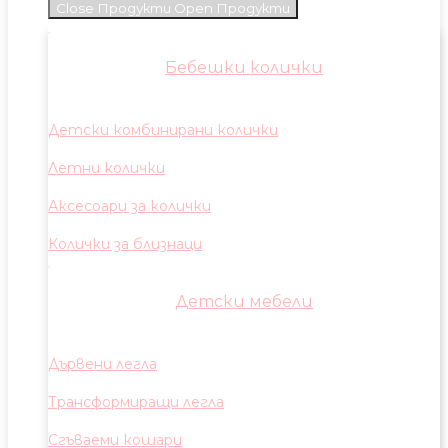
Close Продукти
Open Продукти
Бебешки колички
Детски комбинирани колички
Летни колички
Аксесоари за колички
Колички за близнаци
Детски мебели
Дървени легла
Трансформиращи легла
Сгъваеми кошари