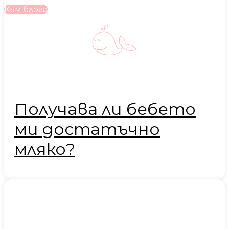
Към блога
Получава ли бебето
ми достатъчно
мляко?