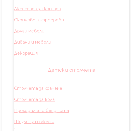
Аксесоари за кошара
Скринове и гардероби
Други мебели
Дивани и мебели
Декорация
Детски столчета
Столчета за хранене
Столчета за кола
Проходилки и бънджита
Шезлонзи и люлки