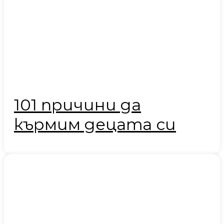
101 причини да
кърмим децата си