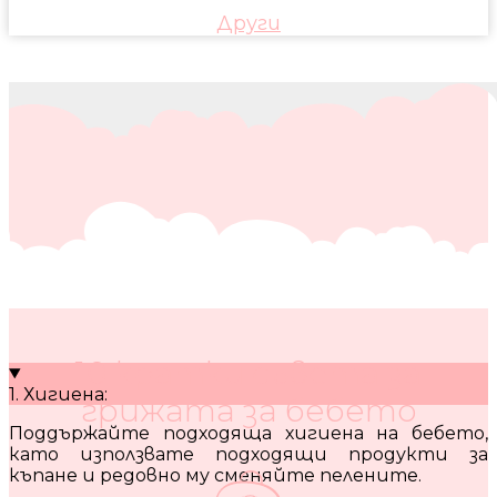
Други
10 кратки съвета за
1. Хигиена:
грижата за бебето
Поддържайте подходяща хигиена на бебето,
като използвате подходящи продукти за
къпане и редовно му сменяйте пелените.