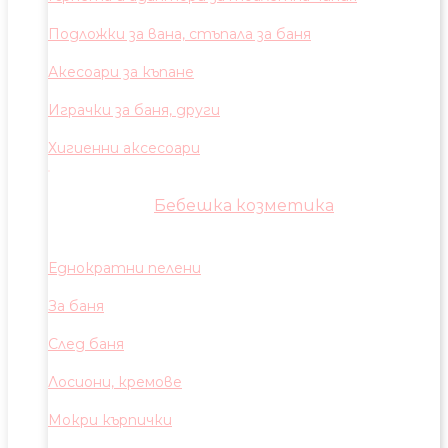
Подложки за вана, стъпала за баня
Акесоари за къпане
Играчки за баня, други
Хигиенни аксесоари
Бебешка козметика
Еднократни пелени
За баня
След баня
Лосиони, кремове
Мокри кърпички